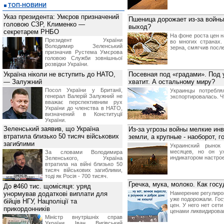
ТОП-НОВИНИ
Указ президента: Умєров призначений
Пшеница дорожает из-за войны 
головою СЗР, Клименко —
выход?
секретарем РНБО
На фоне роста цен 
Президент України
во многих странах
Володимир Зеленський
зерна, смягчив посл
призначив Pустема Умєрова
головою Служби зовнішньої
розвідки України.
Україна ніколи не вступить до НАТО,
Посевная под «градами». Под у
— Залужний
хватит. А остальному миру?
Посол України у Британії,
Украинцы потребля
генерал Валерій Залужний не
экспортировалась. Ч
вважає перспективним рух
України до членства в НАТО,
визначений в Конституції
України.
Зеленський заявив, що Україна
Из-за угрозы войны мелкие ин
втратила близько 50 тисяч військових
земли, а крупные - наоборот, 
загиблими
Украинский рынок
месяцев, но он у
За словами Володимира
индикатором настрое
Зеленського, Україна
втратила на війні близько 50
тисяч військових загиблими,
тоді як Росія - 700 тисяч.
Гречка, мука, молоко. Как гос
До ₴460 тис. щомісяця: уряд
унормував додаткові виплати для
Намерение регулиров
уже подорожали. Гос
бійців НГУ, Нацполіції та
цен. У него нет сет
прикордонників
ценами ликвидирова
Міністр внутрішніх справ
України Іван Вигівський