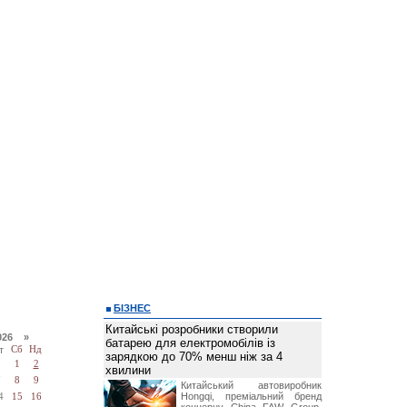
БІЗНЕС
Китайські розробники створили
026 »
батарею для електромобілів із
т
Сб
Нд
зарядкою до 70% менш ніж за 4
1
2
хвилини
7
8
9
Китайський автовиробник
Hongqi, преміальний бренд
4
15
16