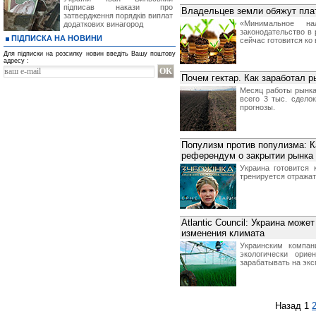
підписав накази про
Владельцев земли обяжут плат
затвердження порядків виплат
«Минимальное на
додаткових винагород
законодательство в 
ПІДПИСКА НА НОВИНИ
сейчас готовится ко
Для підписки на розсилку новин введіть Вашу поштову
адресу :
Почем гектар. Как заработал р
Месяц работы рынка
всего 3 тыс. сдело
прогнозы.
Популизм против популизма: К
референдум о закрытии рынка
Украина готовится
тренируется отражат
Atlantic Council: Украина може
изменения климата
Украинским компан
экологически орие
зарабатывать на экс
Назад
1