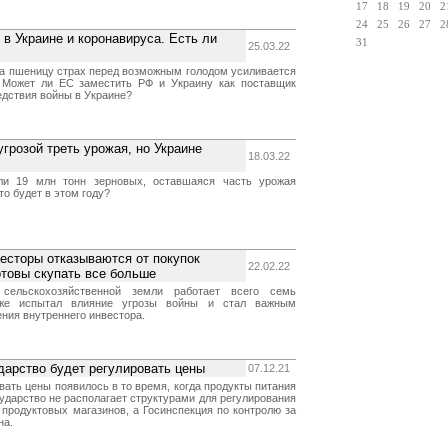
17
18
19
20
2
24
25
26
27
2
в Украине и коронавируса. Есть ли
31
25.03.22
на пшеницу страх перед возможным голодом усиливается
. Может ли ЕС заместить РФ и Украину как поставщик
едствия войны в Украине?
грозой треть урожая, но Украине
18.03.22
ли 19 млн тонн зерновых, оставшаяся часть урожая
то будет в этом году?
весторы отказываются от покупок
22.02.22
готовы скупать все больше
 сельскохозяйственной земли работает всего семь
же испытал влияние угрозы войны и стал важным
ния внутреннего инвестора.
ударство будет регулировать цены
07.12.21
ать цены появилось в то время, когда продукты питания
ударство не располагает структурами для регулирования
и продуктовых магазинов, а Госинспекция по контролю за
на.