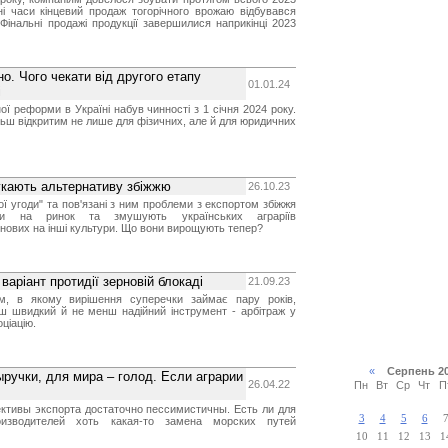
ні часи кінцевий продаж тогорічного врожаю відбувався
Фінальні продажі продукції завершилися наприкінці 2023
о. Чого чекати від другого етапу
01.01.24
і
ї реформи в Україні набув чинності з 1 січня 2024 року.
льш відкритим не лише для фізичних, але й для юридичних
шукають альтернативу збіжжю
26.10.23
вої угоди" та пов'язані з ним проблеми з експортом збіжжя
ли на ринок та змушують українських аграріїв
рнових на інші культури. Що вони вирощують тепер?
аріант протидії зерновій блокаді
21.09.23
зм, в якому вирішення суперечки займає пару років,
ьш швидкий й не менш надійний інструмент - арбітраж у
ціацію.
«
Серпень 2
ручки, для мира – голод. Если аграрии
26.04.22
Пн
Вт
Ср
Чт
П
ективы экспорта достаточно пессимистичны. Есть ли для
3
4
5
6
оизводителей хоть какая-то замена морских путей
10
11
12
13
1