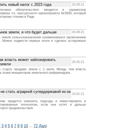
ить новый налог с 2023 года
22.09.21
логовое обязательство» вводится в украинское
рамках т.н. «ресурсного» законопроекта №5600, который
 второму чтению в Раде.
ынок земли, и что будет дальше
04.08.21
 земли сельхозназначения ознаменовался заключением
к. Можно подвести первые итоги и сделать осторожные
ак власть может заблокировать
26.05.21
 земли
 к старту продажи земли с 1 июля. Между тем власть
ь атаки инициаторов земельного референдума.
т не стать аграрной супердержавой из-за
14.01.21
иям придется изменить подходы и инвестировать в
нтированные технологии, если они хотят и дальше
порте продовольствия.
2
3
4
5
6
7
8
9
10
...
72
Далі