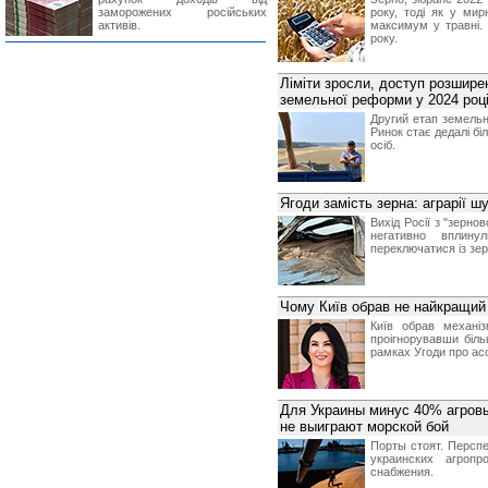
заморожених російських
року, тоді як у мир
активів.
максимум у травні. 
року.
Ліміти зросли, доступ розширен
земельної реформи у 2024 роц
Другий етап земельно
Ринок стає дедалі бі
осіб.
Ягоди замість зерна: аграрії 
Вихід Росії з "зерно
негативно вплину
переключатися із зе
Чому Київ обрав не найкращий в
Київ обрав механі
проігнорувавши біл
рамках Угоди про асо
Для Украины минус 40% агровы
не выиграют морской бой
Порты стоят. Персп
украинских агропр
снабжения.