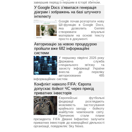
завершив період із першим в історії збитком.
У Google Docs з’явилася генерація
діаграм і зображень на базі штучного
інтелекту
Google почав розгортати нову
ШІ-функцію в Google Docs,
яка дозволить Gemini
створювати візуальні
матеріали на основі тексту
просто в документі.
Авторизацію за новою процедурою
пройшли вже 682 інформаційні
системи
У першому півріччі 2026 року
Державна служба
спеціального зв'язку та
захисту інформації України
внесла до переліку
авторизованих 485
інформаційних систем.
Конфлікт навколо FIFA: Європа
допускає бойкот ЧС через прихід
приватних інвесторів
Європейські футбольні
федерації розглядають
можливість застосування
крайнього заходу - бойкоту
майбутніх чемпіонатів світу.
Причиною стали плани
президента FIFA Джанні Інфантіно залучити
приватних інвесторів до комерційної діяльності
організації, повідомляє Sky News.