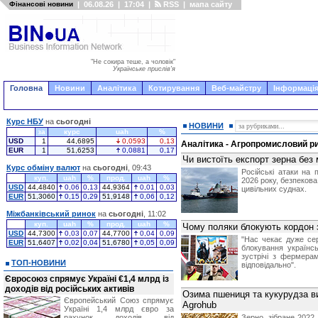
Фінансові новини
|
06.08.26
|
17:04
|
RSS
|
мапа сайту
"Не сокира теше, а чоловік"
Українське прислів'я
Головна
Новини
Аналітика
Котирування
Веб-майстру
Інформація
Курс НБУ
на
сьогодні
НОВИНИ
за
курс
uah
%
USD
1
44,6895
0,0593
0,13
Аналітика - Агропромисловий р
EUR
1
51,6253
0,0881
0,17
Чи вистоїть експорт зерна без
Курс обміну валют
на
сьогодні
, 09:43
Російські атаки на 
куп.
uah
%
прод.
uah
%
2026 року, безпекова
USD
44,4840
0,06
0,13
44,9364
0,01
0,03
цивільних суднах.
EUR
51,3060
0,15
0,29
51,9148
0,06
0,12
Міжбанківський ринок
на
сьогодні
, 11:02
куп.
uah
%
прод.
uah
%
Чому поляки блокують кордон з
USD
44,7300
0,03
0,07
44,7700
0,04
0,09
"Нас чекає дуже сер
EUR
51,6407
0,02
0,04
51,6780
0,05
0,09
блокування українс
зустрічі з фермера
ТОП-НОВИНИ
відповідально".
Євросоюз спрямує Україні €1,4 млрд із
доходів від російських активів
Озима пшениця та кукурудза в
Європейський Союз спрямує
Agrohub
Україні 1,4 млрд євро за
рахунок доходів від
Зерно, зібране 2022