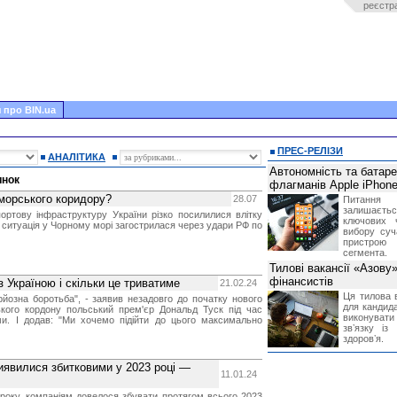
реєстр
 про BIN.ua
ПРЕС-РЕЛІЗИ
АНАЛІТИКА
Автономність та батар
инок
флагманів Apple iPhone
 морського коридору?
28.07
Питання
залишає
портову інфраструктуру України різко посилилися влітку
ключових 
 ситуація у Чорному морі загострилася через удари РФ по
вибору суч
пристрою
сегмента.
Тилові вакансії «Азову
фінансистів
 Україною і скільки це триватиме
21.02.24
Ця тилова в
йозна боротьба", - заявив незадовго до початку нового
для кандида
ького кордону польський прем'єр Дональд Туск під час
виконувати 
ми. І додав: "Ми хочемо підійти до цього максимально
звʼязку із
здоровʼя.
иявилися збитковими у 2023 році —
11.01.24
 року, компаніям довелося збувати протягом всього 2023