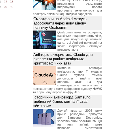
концерну China FAW Group,
1
22
23
представив результати
випробувань нового
8
29
30
прототипу акумулятора для
електромобілів із надшвидкою зарядкою.
Смартфони на Android можуть
здорожчати через нову цінову
політику Qualcomm
Qualcomm поки не розкрила,
наскільки подорожчають чіпи,
але для покупців це означає
одне: усі Android-пристрої на
чіпах Snapdragon неминуче
подорожчають.
Anthropic використала Claude для
виявлення раніше невідомих
криптографічних атак
Компанія Anthropic
повідомила, що її модель
Claude Mythos Preview
допомогла знайти нові
способи атак на два
криптографічні алгоритми -
постквантову схему цифрового підпису HAWK
та спрощену версію шифру AES.
Історичний антирекорд Samsung:
мобільний бізнес компанії став
збитковим
Другий квартал 2026 року
приніс рекордний прибуток
для Samsung Electronics,
забезпечений зростанням цін
на чипи пам'яті, проте
підрозділ смартфонів