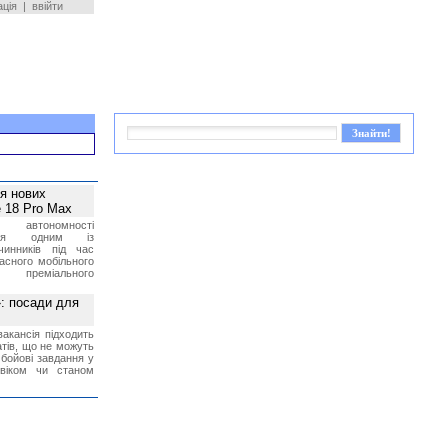
ація
|
ввійти
ея нових
 18 Pro Max
 автономності
ться одним із
чинників під час
асного мобільного
 преміального
»: посади для
акансія підходить
тів, що не можуть
бойові завдання у
 віком чи станом