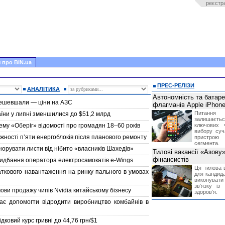
реєстр
 про BIN.ua
ПРЕС-РЕЛІЗИ
АНАЛІТИКА
Автономність та батар
дешевшали — ціни на АЗС
флагманів Apple iPhone
Питання
їни у липні зменшилися до $51,2 млрд
залишає
ему «Оберіг» відомості про громадян 18–60 років
ключових 
вибору суч
жності п’яти енергоблоків після планового ремонту
пристрою
сегмента.
норувати листи від нібито «власників Шахедів»
Тилові вакансії «Азову
фінансистів
ридбання оператора електросамокатів e-Wings
Ця тилова в
аткового навантаження на ринку пального в умовах
для кандида
виконувати 
звʼязку із
ви продажу чипів Nvidia китайському бізнесу
здоровʼя.
має допомогти відродити виробництво комбайнів в
ковий курс гривні до 44,76 грн/$1