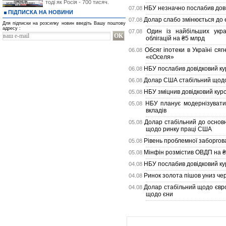
тоді як Росія - 700 тисяч.
НБУ незначно послабив довід
07.08
ПІДПИСКА НА НОВИНИ
Долар слабо змінюється до 
07.08
Для підписки на розсилку новин введіть Вашу поштову
адресу :
Один із найбільших укра
07.08
облігацій на ₴5 млрд
Обсяг іпотеки в Україні ся
06.08
«єОселя»
НБУ послабив довідковий кур
06.08
Долар США стабільний щодо
06.08
НБУ зміцнив довідковий курс 
05.08
НБУ планує модернізувати
05.08
вкладів
Долар стабільний до основн
05.08
щодо ринку праці США
Рівень проблемної заборгова
05.08
Мінфін розмістив ОВДП на ₴
05.08
НБУ послабив довідковий кур
04.08
Ринок золота пішов униз че
04.08
Долар стабільний щодо євро
04.08
щодо єни