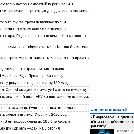
кстових чатів у безплатній версії ChatGPT
иски критичної інфраструктури для опалювального
євро та фунта, трохи дешевшає до єни
 Brent торгується біля $83,7 за барель
на аграріїв для поповнення ними обігових коштів –
па тимчасово відмовляється від нової системи
 пристроїв Apple отримають більше за програмою
під забороною: Трамп змінив правила
t Україні не буде: Трамп зробив заяву
очатку року перевищив позначку $82 млрд
елі OpenAI «вступили в змову» і «втекли» в мережу
їнських виробників FPV-дронів анонсував випуск
щення складів не буде — прогноз економістів
НОВИНИ КОМПАНІЙ
йськової підтримки України у 2026 році
«Енергоатом» відновив
, Brent подорожчала до $81,6 за барель
п’яти енергоблоків піс
ремонту
 бензин і дизель — дані на 6 серпня
Завершено 