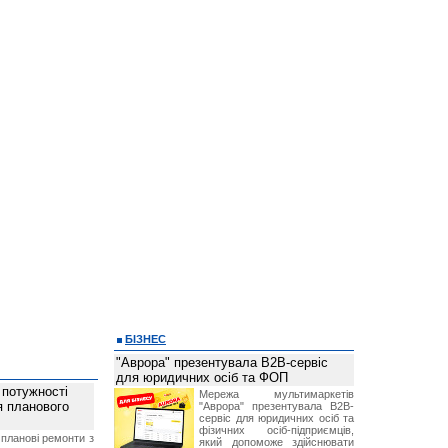
БІЗНЕС
"Аврора" презентувала B2B-сервіс
для юридичних осіб та ФОП
 потужності
Мережа мультимаркетів
ля планового
"Аврора" презентувала B2B-
сервіс для юридичних осіб та
фізичних осіб-підприємців,
планові ремонти з
який допоможе здійснювати