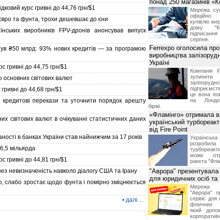
понад 250 магазинів «
ковий курс гривні до 44,76 грн/$1
Мережа суп
офіційно
євро та фунта, трохи дешевшає до єни
купівлю мер
дому "Ко
їнських виробників FPV-дронів анонсував випуск
підписання 
серпня.
Ferrexpo оголосила про
гнув ₴50 млрд: 93% нових кредитів — за програмою
виробництва залізорудн
Україні
с гривні до 44,75 грн/$1
Компанія F
зупинит
 основних світових валют
залізоруд
підприємств
гривні до 44,68 грн/$1
це вона по
 кредитові перекази та уточнити порядок арешту
на Лондон
біржі.
«Фламінго» отримала 
их світових валют в очікуванні статистичних даних
український турбореак
від Fire Point
ності в банках України став найнижчим за 17 років
Українська 
розроб
6,5 мільярда
турбореакти
може отр
с гривні до 44,81 грн/$1
ракета "Фла
рез невизначеність навколо діалогу США та Ірану
"Аврора" презентувала
для юридичних осіб т
, слабо зростає щодо фунта і помірно зміцнюється
Мережа м
"Аврора" п
сервіс для 
•
далі…
фізичних о
який допо
корпорати