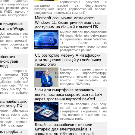
женням ядерного
корпоративні закупівлі в
'яти енергоблоках
магазинах мережі за безготівковим
кож ремонти двох
розрахунком через корпоративний баланс,
тів ГАЕС, одного -
повідомила пресслужба компанії.
ьної газотурбінної
Microsoft розширила можливості
Windows 11: біометричний вхід став
ив придбання
доступним на більшій кількості ПК
катів e-Wings
Ми вже писали про оновлення
lon закрила угоду
Windows Hello, яке очікується
бання 100%
в серпневому патчі Windows
их прав компанії-
11. Схоже, за
електросамокатів
повідомленнями, воно почало
а 97.6 мільйонів
розгортатися раніше.
ЄС розгортає мережу AI-гігафабрик
аїнських
для зміцнення позицій у глобальних
 анонсував
технологіях
 млрд
Єврокомісія прагне створити
ька оборонно-
власну інфраструктуру
чна компанія ТОВ
штучного інтелекту, яка має
дастрі" (Vyriy
почати функціонувати до
 здійснює дебютний
середини 2028 року
гацій серії "А" на
 суму 5 млрд грн.
Чіпи для смартфонів втрачають
ство Інтерфакс-
попит: поставки скоротилися на 15%
через зростання вартості пам’яті
ала найбільших
У першій половині 2026 року
ерез атаку РФ
світові постачання чипів для
знала найбільших
смартфонів скоротилися на
ків за всю історію
15% порівняно з аналогічним
нування - вони
періодом торік.
ільярдів гривень
Китайські розробники створили
 РФ по складах.
батарею для електромобілів із
us придбала
зарядкою до 70% менш ніж за 4