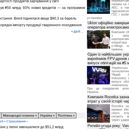
переванта
артості продуктів харчування у світі
палива на п
гнув ₴50 млрд: 93% нових кредитів — за програмою
АЕС, а та
гідроагрега
ГЕС і мобіл
установки
стання: Brent піднялася вище $80,3 за барель
Uklon офіційно заверш
орядок імпорту продукції тваринного походження
оператора електросамо
•
далі…
Компанія Uk
з прид
корпоративн
оператора 
e-Wings з
гривень.
Один із найбільших укр
виробників FPV-дронів
випуск облігацій на ₴5
Українс
технологі
"Вирій Ін
Industries)
випуск облі
номінальну
Про це повідомляє агент
Україна.
Компанія Rozetka зазн
втрат у своїй історії ч
Rozetka за
прямих збит
свого іс
Міжнародні новини »
Україна »
Політика »
сягають м
через удари
гії
•
Страхування
•
Ритейл-угода року: Var
їни у липні зменшилися до $51,2 млрд