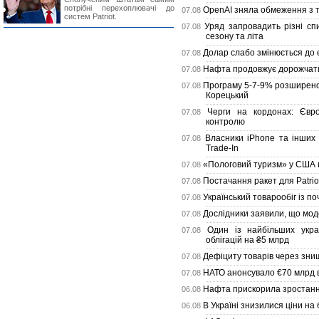
потрібні перехоплювачі до
OpenAI зняла обмеження з те
07.08
систем Patriot.
Уряд запровадить різні сп
07.08
сезону та літа
Долар слабо змінюється до 
07.08
Нафта продовжує дорожчати,
07.08
Програму 5-7-9% розширено 
07.08
Корецький
Черги на кордонах: Євро
07.08
контролю
Власники iPhone та інших
07.08
Trade-In
«Пологовий туризм» у США 
07.08
Постачання ракет для Patrio
07.08
Український товарообіг із п
07.08
Дослідники заявили, що мод
07.08
Один із найбільших укра
07.08
облігацій на ₴5 млрд
Дефіциту товарів через зни
07.08
НАТО анонсувало €70 млрд ві
07.08
Нафта прискорила зростання
06.08
В Україні знизилися ціни на
06.08