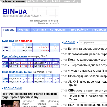
Фінансові новини
|
08.08.26
|
06:33
|
RSS
|
мапа сайту
"На батозі далеко не поїдеш"
Українське прислів'я
Головна
Новини
Аналітика
Котирування
Веб-майстру
Інформація
Курс НБУ
на
понеділок
НОВИНИ
за
курс
uah
%
USD
1
44,7579
0,0047
0,01
Бензин та дизель знову по
07.08
EUR
1
51,6148
0,0569
0,11
Золотовалютні резерви Укра
07.08
Курс обміну валют
на
вчора
, 09:48
Податкова передасть у сист
07.08
куп.
uah
%
прод.
uah
%
USD
44,4784
0,01
0,01
44,9448
0,01
0,02
«Енергоатом» відновив поту
07.08
EUR
51,2752
0,03
0,06
51,9080
0,01
0,01
«Флеш» закликав компанії іг
07.08
Міжбанківський ринок
на
вчора
, 17:01
куп.
uah
%
прод.
uah
%
Uklon офіційно завершив п
07.08
USD
44,7500
0,05
0,11
44,7800
0,04
0,09
АМКУ ініціює перегляд под
EUR
51,7399
0,13
0,25
51,7612
0,12
0,23
07.08
кризи
ТОП-НОВИНИ
США можуть переглянути умо
07.08
Постачання ракет для Patriot Україні не
Пом’якшення локалізації 
07.08
буде: Трамп зробив заяву
Україні
Президент США Дональд
Трамп заявив, що
НБУ незначно послабив довід
07.08
Сполученим Штатам самим