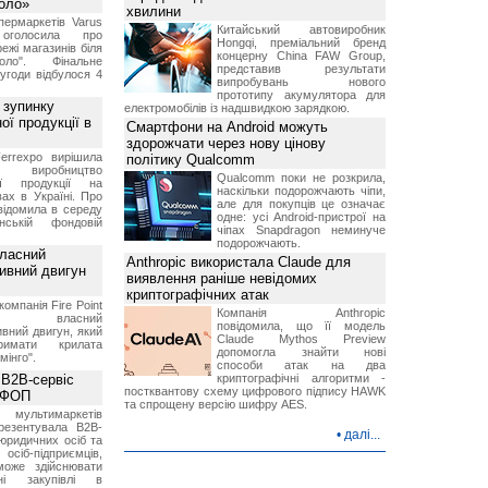
Коло»
хвилини
ермаркетів Varus
Китайський автовиробник
 оголосила про
Hongqi, преміальний бренд
ежі магазинів біля
концерну China FAW Group,
ло". Фінальне
представив результати
угоди відбулося 4
випробувань нового
прототипу акумулятора для
 зупинку
електромобілів із надшвидкою зарядкою.
ої продукції в
Смартфони на Android можуть
здорожчати через нову цінову
errexpo вирішила
політику Qualcomm
и виробництво
Qualcomm поки не розкрила,
ної продукції на
наскільки подорожчають чіпи,
ах в Україні. Про
але для покупців це означає
відомила в середу
одне: усі Android-пристрої на
ській фондовій
чіпах Snapdragon неминуче
подорожчають.
власний
Anthropic використала Claude для
тивний двигун
виявлення раніше невідомих
криптографічних атак
компанія Fire Point
Компанія Anthropic
ила власний
повідомила, що її модель
вний двигун, який
Claude Mythos Preview
имати крилата
допомогла знайти нові
мінго".
способи атак на два
 B2B-сервіс
криптографічні алгоритми -
постквантову схему цифрового підпису HAWK
а ФОП
та спрощену версію шифру AES.
ультимаркетів
резентувала B2B-
•
далі...
юридичних осіб та
сіб-підприємців,
може здійснювати
вні закупівлі в