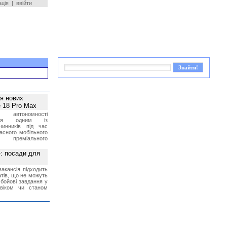
ація
|
ввійти
ея нових
 18 Pro Max
 автономності
ться одним із
чинників під час
асного мобільного
 преміального
»: посади для
акансія підходить
тів, що не можуть
бойові завдання у
 віком чи станом