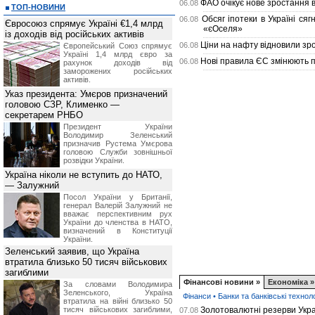
ФАО очікує нове зростання в
06.08
ТОП-НОВИНИ
Обсяг іпотеки в Україні ся
06.08
Євросоюз спрямує Україні €1,4 млрд
«єОселя»
із доходів від російських активів
Ціни на нафту відновили зро
06.08
Європейський Союз спрямує
Україні 1,4 млрд євро за
Нові правила ЄС змінюють п
06.08
рахунок доходів від
заморожених російських
активів.
Указ президента: Умєров призначений
головою СЗР, Клименко —
секретарем РНБО
Президент України
Володимир Зеленський
призначив Pустема Умєрова
головою Служби зовнішньої
розвідки України.
Україна ніколи не вступить до НАТО,
— Залужний
Посол України у Британії,
генерал Валерій Залужний не
вважає перспективним рух
України до членства в НАТО,
визначений в Конституції
України.
Зеленський заявив, що Україна
втратила близько 50 тисяч військових
загиблими
ЗА РУБРИКАМИ
Фінансові новини »
Економіка »
За словами Володимира
Зеленського, Україна
Фінанси
•
Банки та банківські техноло
втратила на війні близько 50
тисяч військових загиблими,
Золотовалютні резерви Укра
07.08