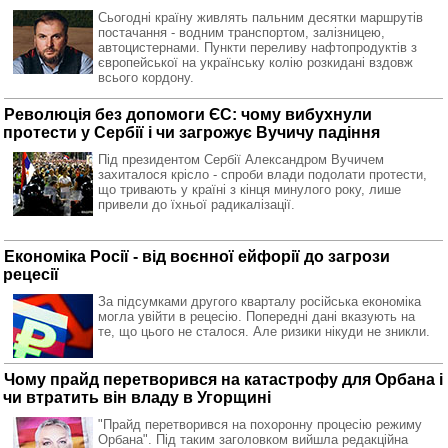
Сьогодні країну живлять пальним десятки маршрутів
постачання - водним транспортом, залізницею,
автоцистернами. Пункти переливу нафтопродуктів з
європейської на українську колію розкидані вздовж
всього кордону.
Революція без допомоги ЄС: чому вибухнули
протести у Сербії і чи загрожує Вучичу падіння
Під президентом Сербії Александром Вучичем
захиталося крісло - спроби влади подолати протести,
що тривають у країні з кінця минулого року, лише
привели до їхньої радикалізації.
Економіка Росії - від воєнної ейфорії до загрози
рецесії
За підсумками другого кварталу російська економіка
могла увійти в рецесію. Попередні дані вказують на
те, що цього не сталося. Але ризики нікуди не зникли.
Чому прайд перетворився на катастрофу для Орбана і
чи втратить він владу в Угорщині
"Прайд перетворився на похоронну процесію режиму
Орбана". Під таким заголовком вийшла редакційна