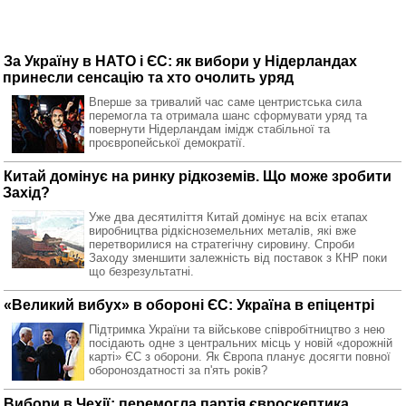
За Україну в НАТО і ЄС: як вибори у Нідерландах
принесли сенсацію та хто очолить уряд
Вперше за тривалий час саме центристська сила
перемогла та отримала шанс сформувати уряд та
повернути Нідерландам імідж стабільної та
проєвропейської демократії.
Китай домінує на ринку рідкоземів. Що може зробити
Захід?
Уже два десятиліття Китай домінує на всіх етапах
виробництва рідкісноземельних металів, які вже
перетворилися на стратегічну сировину. Спроби
Заходу зменшити залежність від поставок з КНР поки
що безрезультатні.
«Великий вибух» в обороні ЄС: Україна в епіцентрі
Підтримка України та військове співробітництво з нею
посідають одне з центральних місць у новій «дорожній
карті» ЄС з оборони. Як Європа планує досягти повної
обороноздатності за п'ять років?
Вибори в Чехії: перемогла партія євроскептика