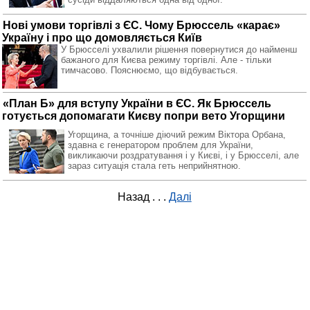
Нові умови торгівлі з ЄС. Чому Брюссель «карає»
Україну і про що домовляється Київ
У Брюсселі ухвалили рішення повернутися до найменш
бажаного для Києва режиму торгівлі. Але - тільки
тимчасово. Пояснюємо, що відбувається.
«План Б» для вступу України в ЄС. Як Брюссель
готується допомагати Києву попри вето Угорщини
Угорщина, а точніше діючий режим Віктора Орбана,
здавна є генератором проблем для України,
викликаючи роздратування і у Києві, і у Брюсселі, але
зараз ситуація стала геть неприйнятною.
Назад
. . .
Далі