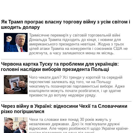
Як Трамп програє власну торгову війну з усім світом і
шкодить долару
Тримісячне перемир'я у світовій торговельній війні
Дональда Трампа підходить до кінця, і новини для
американського президента невтішні. Жодна з трьох
цілей атаки Трампа на конкурентів і союзників США не
досягнута, а часу залишилося менш як місяць.
Червона картка Туску та проблеми для українців:
головні наслідки виборів президента Польщі
Чого чекати далі? Усі тренди у короткій та середній
перспективі залежать від того, чи на Польщу
чекатимуть позачергові парламентські вибори. Адже
коаліціянти можуть почати розбігатися, і це здатне
призвести до вотуму недовіри уряду.
Через війну в Україні: відносини Чехії та Словаччини
різко погіршилися
Чехи та словаки вже понад 30 років живуть у
незалежних державах. Досі їх пов'язували дружні
відносини. Але через розбіжності щодо України країни-
сусіди віддаляються одна від одної.