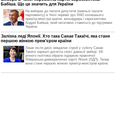
Бабіша. Що це значить для України
На виборах до палати депутатів (нижньої палати
парламенту) в Чехії переміг рух ANO колишнього
прем'єр-міністра країни, мільярдера і євроскептика
Андрія Бабіша, який негативно ставиться до підтримки
України.
Залізна леді Японії. Хто така Санае Такаїчі, яка стане
першою жінкою прем'єром країни
Лише після двох невдалих спроб у суботу Санае
Такаїчі нарешті досягла своєї давньої амбіції. 64-
річного політика обрали лідеркою правлячої
Ліберально-демократичної партії Японії (ЛДП). Тепер
вона стане першою жінкою прем'єр-міністром країни.