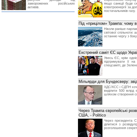
заморожених російських
якщо санкції буде с
активів.
електроенергії за д
постачальників газу.
Під «прицілом» Трампа: чому в
Ніколи раніше парлам
світової спільноти: 
останню чергу з бок
Екстрений саміт ЄС щодо Украї
Увесь ЄС, крім одніє
підтримувати її н
спецсаміті, де Зелен
Мільярди для Бундесверу: звід
ХДС/ХСС і СДПН хочут
виділити 500 млрд 
шляхом створення с
Через Трампа європейські розв
США, - Politico
Через президента С
ділитися з розвіду
розголошення секрет