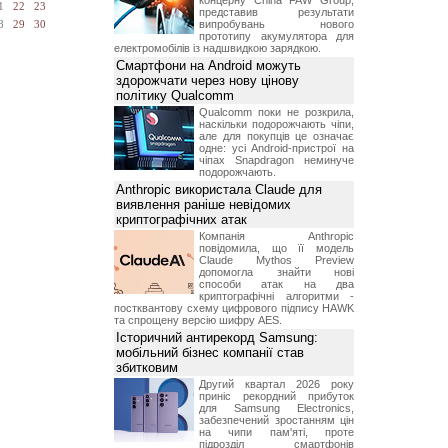
концерну China FAW Group,
1
22
23
представив результати
випробувань нового
8
29
30
прототипу акумулятора для
електромобілів із надшвидкою зарядкою.
Смартфони на Android можуть
здорожчати через нову цінову
політику Qualcomm
Qualcomm поки не розкрила,
наскільки подорожчають чіпи,
але для покупців це означає
одне: усі Android-пристрої на
чіпах Snapdragon неминуче
подорожчають.
Anthropic використала Claude для
виявлення раніше невідомих
криптографічних атак
Компанія Anthropic
повідомила, що її модель
Claude Mythos Preview
допомогла знайти нові
способи атак на два
криптографічні алгоритми -
постквантову схему цифрового підпису HAWK
та спрощену версію шифру AES.
Історичний антирекорд Samsung:
мобільний бізнес компанії став
збитковим
Другий квартал 2026 року
приніс рекордний прибуток
для Samsung Electronics,
забезпечений зростанням цін
на чипи пам'яті, проте
підрозділ смартфонів