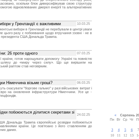
касовано, оскільки блок диверсифікував свою структуру
опомогою відновлюваних джерел енергії та альтернативних
ибори у Гренландії є важливими
10.03.25
ентські вибори в Гренландії не перебували в центрі уваги
але цього разу є побоювання щодо втручання ззовні - не в
у президента США Дональда Трампа.
ни: 26 проти одного
07.03.25
ї країни, готов нарощувати допомогу Україні та повністю
а шляху до «миру через силу». Що ще вирішили на
ський раптом став неговірким.
ки Німеччина візьме гроші?
06.03.25
ь скасувати "боргове гальмо" у разі військових витрат і
євро на оновлення інфраструктури Німеччини. Усе це -
пецфондів.
ідки побоюються ділитися секретами зі
24.02.25
«
Серпень 2
Пн
Вт
Ср
Чт
П
ША Дональда Трампа європейські розвідки побоюються
правліннями країни. Це пов'язано з його ставленням до
них даних.
3
4
5
6
10
11
12
13
1