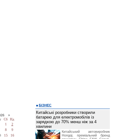
БІЗНЕС
Китайські розробники створили
026 »
батарею для електромобілів із
т
Сб
Нд
зарядкою до 70% менш ніж за 4
1
2
хвилини
7
8
9
Китайський автовиробник
Hongqi, преміальний бренд
4
15
16