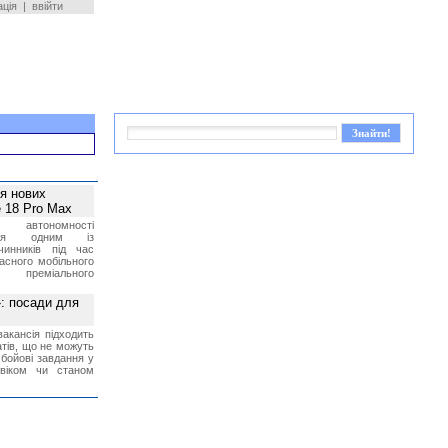
ація
|
ввійти
ея нових
 18 Pro Max
 автономності
ться одним із
чинників під час
асного мобільного
 преміального
»: посади для
акансія підходить
тів, що не можуть
бойові завдання у
 віком чи станом