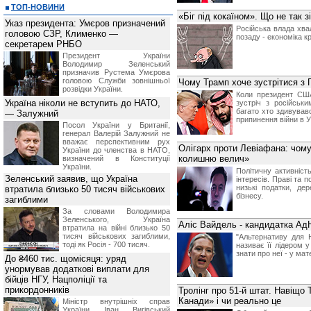
ТОП-НОВИНИ
«Біг під кокаїном». Що не так 
Указ президента: Умєров призначений
Російська влада хва
головою СЗР, Клименко —
позаду - економіка к
секретарем РНБО
Президент України
Володимир Зеленський
призначив Pустема Умєрова
головою Служби зовнішньої
Чому Трамп хоче зустрітися з П
розвідки України.
Коли президент США
Україна ніколи не вступить до НАТО,
зустріч з російськ
багато хто здивував
— Залужний
припинення війни в У
Посол України у Британії,
генерал Валерій Залужний не
вважає перспективним рух
Олігарх проти Левіафана: чому
України до членства в НАТО,
колишню велич»
визначений в Конституції
України.
Політичну активніст
Зеленський заявив, що Україна
інтересів. Праві та п
низькі податки, де
втратила близько 50 тисяч військових
бізнесу.
загиблими
За словами Володимира
Зеленського, Україна
Аліс Вайдель - кандидатка АдН
втратила на війні близько 50
тисяч військових загиблими,
"Альтернативу для 
тоді як Росія - 700 тисяч.
називає її лідером 
знати про неї - у мат
До ₴460 тис. щомісяця: уряд
унормував додаткові виплати для
бійців НГУ, Нацполіції та
прикордонників
Тролінг про 51-й штат. Навіщо
Канади» і чи реально це
Міністр внутрішніх справ
України Іван Вигівський