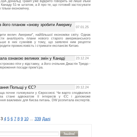
США Дональд Трамп уже відкрито говорить не лише ільки
 Канаду 51-м штатом, а й про те, що готовий застосувати
 тільки економічну.
 з його планом «знову зробити Америку
07.01.25
дити велич Америки", найбільшої економіки світу. Однак
сти аналізують плани нового старого американського
льше в них сумнівів у тому, що заявлені ним рецепти
одити промисловість і стримати експансію Китаю.
тала ознакою великих змін у Канаді
23.12.24
троково піти у відставку, а його очільник Джастін Трюдо -
береження посади прем'єра.
ування Польщі у ЄС?
20.12.24
ща почне головувати у Євросоюзі. Чи варто сподіватися
ва стане адвокатом її інтересів у ЄС і допоможе
ня важливих для Києва питань. DW розпитала експертів.
3
4
5
6
7
8
9
10
...
339
Далі