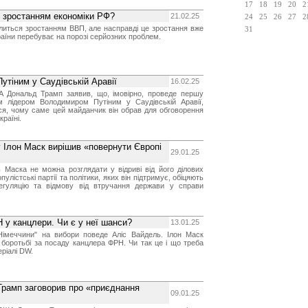
17
18
19
20
2
зі зростанням економіки РФ?
21.02.25
24
25
26
27
2
литься зростанням ВВП, але насправді це зростання вже
31
раїни перебуває на порозі серйозних проблем.
утіним у Саудівській Аравії
16.02.25
 Дональд Трамп заявив, що, імовірно, проведе першу
им лідером Володимиром Путіним у Саудівській Аравії,
ся, чому саме цей майданчик він обрав для обговорення
країні.
 Ілон Маск вирішив «повернути Європі
29.01.25
ь Маска не можна розглядати у відриві від його ділових
опулістські партії та політики, яких він підтримує, обіцяють
регуляцію та відмову від втручання держави у справи
 у канцлери. Чи є у неї шанси?
13.01.25
Німеччини" на вибори поведе Аліс Вайдель. Ілон Маск
у боротьбі за посаду канцлера ФРН. Чи так це і що треба
еріалі DW.
 Трамп заговорив про «приєднання
09.01.25