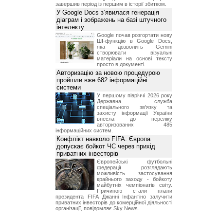
завершив період із першим в історії збитком.
У Google Docs з’явилася генерація
діаграм і зображень на базі штучного
інтелекту
Google почав розгортати нову
ШІ-функцію в Google Docs,
яка дозволить Gemini
створювати візуальні
матеріали на основі тексту
просто в документі.
Авторизацію за новою процедурою
пройшли вже 682 інформаційні
системи
У першому півріччі 2026 року
Державна служба
спеціального зв'язку та
захисту інформації України
внесла до переліку
авторизованих 485
інформаційних систем.
Конфлікт навколо FIFA: Європа
допускає бойкот ЧС через прихід
приватних інвесторів
Європейські футбольні
федерації розглядають
можливість застосування
крайнього заходу - бойкоту
майбутніх чемпіонатів світу.
Причиною стали плани
президента FIFA Джанні Інфантіно залучити
приватних інвесторів до комерційної діяльності
організації, повідомляє Sky News.