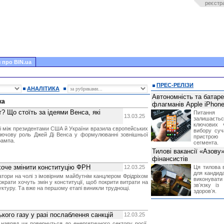
реєстр
 про BIN.ua
ПРЕС-РЕЛІЗИ
АНАЛІТИКА
Автономність та батар
ка
флагманів Apple iPhone
? Що стоїть за ідеями Венса, які
Питання
13.03.25
залишає
ключових 
і між президентами США й України вразила європейських
вибору суч
 ключову роль Джей Ді Венса у формулюванні зовнішньої
пристрою
рампа.
сегмента.
Тилові вакансії «Азову
фінансистів
 хоче змінити конституцію ФРН
12.03.25
Ця тилова в
для кандида
атори на чолі з імовірним майбутнім канцлером Фрідріхом
виконувати 
крати хочуть змін у конституції, щоб покрити витрати на
звʼязку із
уктуру. Та вже на першому етапі виникли труднощі.
здоровʼя.
кого газу у разі послаблення санкцій
12.03.25
 навряд чи повернуться до енергетичного сектору росії,