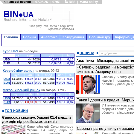
Фінансові новини
|
07.08.26
|
07:51
|
RSS
|
мапа сайту
"Щоб рибу їсти, треба в воду лізти"
Українське прислів'я
Головна
Новини
Аналітика
Котирування
Веб-майстру
Інформація
Курс НБУ
на
сьогодні
НОВИНИ
за
курс
uah
%
USD
1
44,7626
0,0731
0,16
Аналітика - Міжнародна аналіти
EUR
1
51,6717
0,0464
0,09
«Селюк», радикал чи монархіст
Курс обміну валют
на
вчора
, 09:43
змінюють Америку і світ
куп.
uah
%
прод.
uah
%
Сварка у Білому дом
USD
44,4840
0,06
0,13
44,9364
0,01
0,03
лідерів і показала
EUR
51,3060
0,15
0,29
51,9148
0,06
0,12
політики Дональда Т
Міжбанківський ринок
на
вчора
, 17:05
куп.
uah
%
прод.
uah
%
USD
44,7000
0,00
0,00
44,7400
0,01
0,02
Танки і дороги в кредит: Мерц
EUR
51,6106
0,01
0,02
51,6433
0,01
0,02
У Німеччині консерв
Мерцом і соціал-демо
ТОП-НОВИНИ
оборону та інфрастр
Євросоюз спрямує Україні €1,4 млрд із
доходів від російських активів
Європейський Союз спрямує
Європа прагне уникнути російсь
Україні 1,4 млрд євро за
рахунок доходів від
Європейські покупці