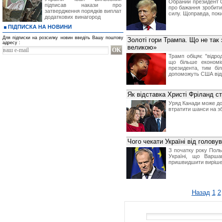
Обраний президент 
підписав накази про
про бажання зробити
затвердження порядків виплат
силу. Щоправда, поки
додаткових винагород
ПІДПИСКА НА НОВИНИ
Для підписки на розсилку новин введіть Вашу поштову
Золоті гори Трампа. Що не так
адресу :
великою»
Трамп обіцяє "відро
що більше економі
президента, тим бі
допоможуть США відр
Як відставка Христі Фріланд с
Уряд Канади може дос
втратити шанси на з
Чого чекати Україні від голов
З початку року Поль
Україні, що Варша
пришвидшити вирішен
Назад
1
2