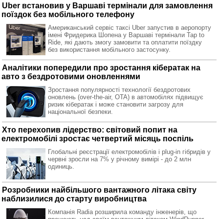
Uber встановив у Варшаві термінали для замовлення
поїздок без мобільного телефону
Американський сервіс таксі Uber запустив в аеропорту
імені Фридерика Шопена у Варшаві термінали Tap to
Ride, які дають змогу замовити та оплатити поїздку
без використання мобільного застосунку.
Аналітики попередили про зростання кібератак на
авто з бездротовими оновленнями
Зростання популярності технології бездротових
оновлень (over-the-air, OTA) в автомобілях підвищує
ризик кібератак і може становити загрозу для
національної безпеки.
Хто перехопив лідерство: світовий попит на
електромобілі зростає четвертий місяць поспіль
Глобальні реєстрації електромобілів і plug-in гібридів у
червні зросли на 7% у річному вимірі - до 2 млн
одиниць.
Розробники найбільшого вантажного літака світу
наблизилися до старту виробництва
Компанія Radia розширила команду інженерів, що