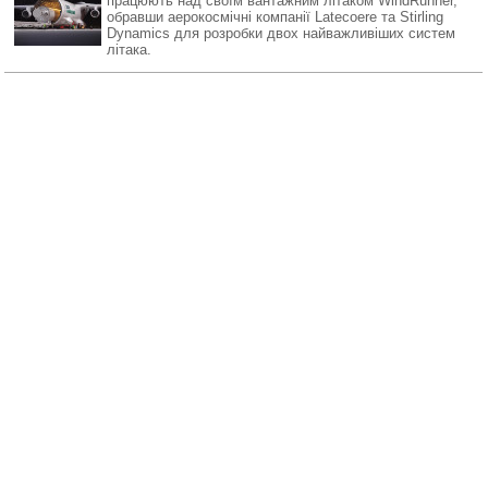
працюють над своїм вантажним літаком WindRunner,
обравши аерокосмічні компанії Latecoere та Stirling
Dynamics для розробки двох найважливіших систем
літака.