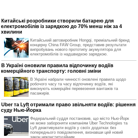
Китайські розробники створили батарею для
електромобілів із зарядкою до 70% менш ніж за 4
хвилини
Китайський автовиробник Hongqi, преміальний бренд
концерну China FAW Group, представив результати
випробувань нового прототипу акумулятора для
електромобілів із надшвидкою зарядкою.
В Україні оновили правила відпочинку водіїв
комерційного транспорту: головні зміни
В Україні набрали чинності оновлені правила щодо
робочого часу та часу відпочинку водіїв, які
виконують комерційні перевезення вантажів та
пасажирів.
Uber та Lyft отримали право звільняти водіїв: рішення
суду Нью-Йорка
Федеральний суддя постановив, що місто Нью-Йорк
не може забороняти компаніям Uber Technologies та
Lyft деактивувати водіїв у своїх додатках без
попереднього повідомлення, визнавши цей новий
закон неконституційним.