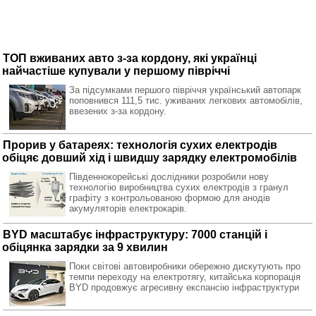
ТОП вживаних авто з-за кордону, які українці
найчастіше купували у першому півріччі
За підсумками першого півріччя український автопарк
поповнився 111,5 тис. уживаних легкових автомобілів,
ввезених з-за кордону.
Прорив у батареях: технологія сухих електродів
обіцяє довший хід і швидшу зарядку електромобілів
Південнокорейські дослідники розробили нову
технологію виробництва сухих електродів з гранул
графіту з контрольованою формою для анодів
акумуляторів електрокарів.
BYD масштабує інфраструктуру: 7000 станцій і
обіцянка зарядки за 9 хвилин
Поки світові автовиробники обережно дискутують про
темпи переходу на електротягу, китайська корпорація
BYD продовжує агресивну експансію інфраструктури