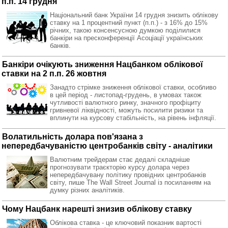
п.п. 14 грудня
Національний банк України 14 грудня знизить облікову
ставку на 1 процентний пункт (п.п.) - з 16% до 15%
річних, такою консенсусною думкою поділилися
банкіри на пресконференції Асоціації українських
банків.
Банкіри очікують зниження Нацбанком облікової
ставки на 2 п.п. 26 жовтня
Занадто стрімке зниження облікової ставки, особливо
в цей період - листопад-грудень, в умовах також
чутливості валютного ринку, значного профіциту
гривневої ліквідності, можуть посилити ризики та
вплинути на курсову стабільність, на рівень інфляції.
Волатильність долара пов'язана з
непередбачуваністю центробанків світу - аналітики
Валютним трейдерам стає дедалі складніше
прогнозувати траєкторію курсу долара через
непередбачувану політику провідних центробанків
світу, пише The Wall Street Journal із посиланням на
думку різних аналітиків.
Чому Нацбанк нарешті знизив облікову ставку
Облікова ставка - це ключовий показник вартості