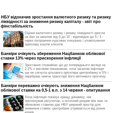
НБУ відзначив зростання валютного ризику та ризику
ліквідності за зниження ризику капіталу - звіт про
фінстабільність
Оцінки валютного ризику і ризику ліквідності зросли
на бал за шкалою від 0 до 10 - відповідно до 5 і 3 -
через погіршення курсових очікувань і уповільнення
припливу коштів клієнтів.
Банкіри очікують збереження Нацбанком облікової
ставки 13% через прискорення інфляції
Зростання споживчих цін до попереднього місяця на
2,2% є високим показником, хоча загалом інфляція
ще не сягнула цільового орієнтира центробанку в 5% і
перебуває нижче траєкторії його квітневого прогнозу.
Банкіри переважно очікують зниження Нацбанком
облікової ставки на 0,5-1 в.п. з 14 червня - опитування
Хоча інфляція показує кращу динаміку, ніж
прогнозував регулятор, а поточний розрив між нею та
обліковою ставкою дає НБУ широкий простір для
зниження ставки, центробанк утримається від різких
кроків.