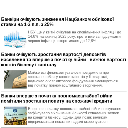
Банкіри очікують зниження Нацбанком облікової
ставки на 1-3 п.п. з 25%
НБУ ще у квітні очікував на сповільнення інфляції до
14,8% наприкінці 2023 року, проте вже за підсумками
червня інфляція скоротилася до 12,8%.
Банки очікують зростання вартості депозитів
населення та вперше з початку війни - нижчої вартості
коштів бізнесу і капіталу
Майже всі фінансові установи повідомили про
зростання обсягу коштів клієнтів у ІІ кварталі,
водночас обсяг оптового фондування зменшується
від початку повномасштабного вторгнення.
Банки вперше з початку повномасштабної війни
помітили зростання попиту на споживчі кредити
Вперше з початку повномасштабної війни опитування
зафіксувало збільшення кількості схвалених заявок
на кредити бізнесу. Однак для позик великим
підприємствам показник надалі скорочується.