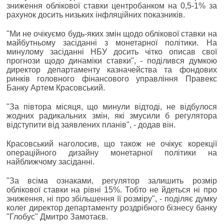
зниження облікової ставки центробанком на 0,5-1% за
рахунок досить низьких інфляційних показників.
"Ми не очікуємо будь-яких змін щодо облікової ставки на
майбутньому засіданні з монетарної політики. На
минулому засіданні НБУ досить чітко описав свої
прогнози щодо динаміки ставки", - поділився думкою
директор департаменту казначейства та фондових
ринків головного фінансового управління Правекс
Банку Артем Красовський.
"За півтора місяця, що минули відтоді, не відбулося
жодних радикальних змін, які змусили б регулятора
відступити від заявлених планів", - додав він.
Красовський наголосив, що також не очікує корекції
операційного дизайну монетарної політики на
найближчому засіданні.
"За всіма ознаками, регулятор залишить розмір
облікової ставки на рівні 15%. Тобто не йдеться ні про
зниження, ні про збільшення її розміру", - поділяє думку
колег директор департаменту роздрібного бізнесу банку
"Глобус" Дмитро Замотаєв.