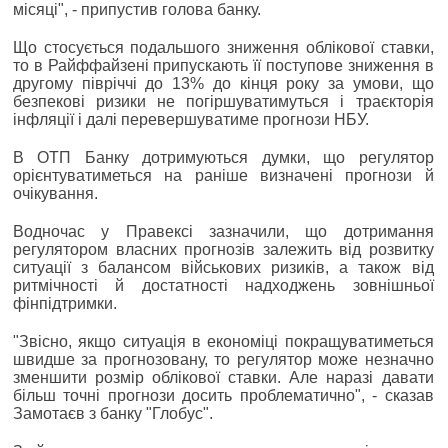
місяці", - припустив голова банку.
Що стосується подальшого зниження облікової ставки,
то в Райффайзені припускають її поступове зниження в
другому півріччі до 13% до кінця року за умови, що
безпекові ризики не погіршуватимуться і траєкторія
інфляції і далі перевершуватиме прогнози НБУ.
В ОТП Банку дотримуються думки, що регулятор
орієнтуватиметься на раніше визначені прогнози й
очікування.
Водночас у Правексі зазначили, що дотримання
регулятором власних прогнозів залежить від розвитку
ситуації з балансом військових ризиків, а також від
ритмічності й достатності надходжень зовнішньої
фінпідтримки.
"Звісно, якщо ситуація в економіці покращуватиметься
швидше за прогнозовану, то регулятор може незначно
зменшити розмір облікової ставки. Але наразі давати
більш точні прогнози досить проблематично", - сказав
Замотаєв з банку "Глобус".