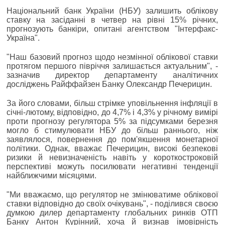
Національний банк України (НБУ) залишить облікову
ставку на засіданні в четвер на рівні 15% річних,
прогнозують банкіри, опитані агентством "Інтерфакс-
Україна".
"Наш базовий прогноз щодо незмінної облікової ставки
протягом першого півріччя залишається актуальним", -
зазначив директор департаменту аналітичних
досліджень Райффайзен Банку Олександр Печерицин.
За його словами, більш стрімке уповільнення інфляції в
січні-лютому, відповідно, до 4,7% і 4,3% у річному вимірі
проти прогнозу регулятора 5% за підсумками березня
могло б стимулювати НБУ до більш раннього, ніж
заявлялося, повернення до пом'якшення монетарної
політики. Однак, вважає Печерицин, високі безпекові
ризики й невизначеність навіть у короткостроковій
перспективі можуть посилювати негативні тенденції
найближчими місяцями.
"Ми вважаємо, що регулятор не змінюватиме облікової
ставки відповідно до своїх очікувань", - поділився своєю
думкою дилер департаменту глобальних ринків ОТП
Банку Антон Курінний, хоча й визнав імовірність