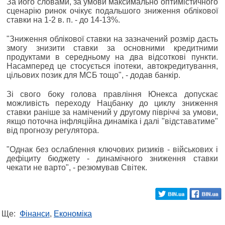
За його словами, за умови максимально оптимістичного
сценарію ринок очікує подальшого зниження облікової
ставки на 1-2 в. п. - до 14-13%.
"Зниження облікової ставки на зазначений розмір дасть
змогу знизити ставки за основними кредитними
продуктами в середньому на два відсоткові пункти.
Насамперед це стосується іпотеки, автокредитування,
цільових позик для МСБ тощо", - додав банкір.
Зі свого боку голова правління Юнекса допускає
можливість переходу Нацбанку до циклу зниження
ставки раніше за намічений у другому півріччі за умови,
якщо поточна інфляційна динаміка і далі "відставатиме"
від прогнозу регулятора.
"Однак без ослаблення ключових ризиків - військових і
дефіциту бюджету - динамічного зниження ставки
чекати не варто", - резюмував Світек.
Ще:
Фінанси
,
Економіка