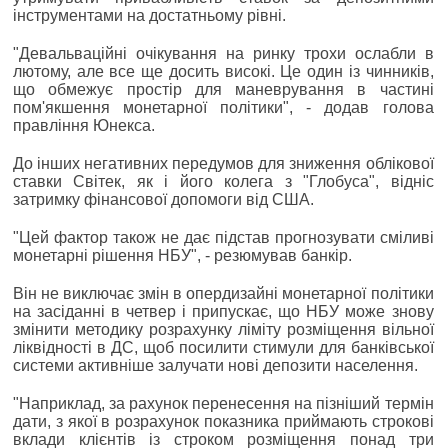
інструментами на достатньому рівні.
"Девальваційні очікування на ринку трохи ослабли в
лютому, але все ще досить високі. Це один із чинників,
що обмежує простір для маневрування в частині
пом'якшення монетарної політики", - додав голова
правління Юнекса.
До інших негативних передумов для зниження облікової
ставки Світек, як і його колега з "Глобуса", відніс
затримку фінансової допомоги від США.
"Цей фактор також не дає підстав прогнозувати сміливі
монетарні рішення НБУ", - резюмував банкір.
Він не виключає змін в опердизайні монетарної політики
на засіданні в четвер і припускає, що НБУ може знову
змінити методику розрахунку ліміту розміщення вільної
ліквідності в ДС, щоб посилити стимули для банківської
системи активніше залучати нові депозити населення.
"Наприклад, за рахунок перенесення на пізніший термін
дати, з якої в розрахунок показника приймають строкові
вклади клієнтів із строком розміщення понад три