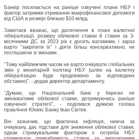
Банкір посилається на раніше озвучені плани НБУ і
фактор затримки отримання макрофінансової допомоги
від США в розмірі близько $10 млрд.
Замотаєв вважає, що досягнення в плані валютної
лібералізації, розміру облікової ставки й ставки за 3-
місячними ДС за 2023 рік є досить вагомими, і зараз
варто "закріпити їх" і діяти більш консервативно, не
поспішаючи зі змінами.
"Тому найближчим часом не варто очікувати глобальних
змін у монетарній політиці НБУ (шлях на валютну
лібералізацію буде продовжено за відповідних
обставин)", - додав директор департаменту.
"Думаю, що Національний банк у березні не
змінюватиме облікової ставки, дотримуючись раніше
озвученої стратегії", - поділився думкою голова
правління Юнекс Банку Іван Світек.
Він зазначив, що фактична інфляція, нижча за
очікувану, дає підстави для зниження облікової ставки,
однак стримувальним фактором є потреба НБУ
утримувати привабливість ставок за депозитними