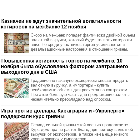
Казначеи не ждут значительной волатильности
котировок на межбанке 12 ноября
Скоро на межбанк попадет фактически двойной объем
валютной выручки, который будет толкать котировки
вниз. Но среди участников торгов усиливаются и
девальвационные настроения в отношении гривны.
Повышенная активность торгов на межбанке 10
ноября была обусловлена фактором завтрашнего
выходного дня в США
Традиционно накануне экспортеры спешат продать
валютную выручку, а импортеры - купить
необходимые объемы для расчетов по контрактам.
При этом большую часть дня предложение валюты
незначительно преобладало над спросом.
Игра против доллара. Как аграрии и «Укрэнерго»
поддержали курс гривны
Период сильной гривны этой осенью продолжается.
Курс доллара не растет благодаря притоку валютной
выручки от экспортеров, а также из-за еще низкого
уровня закупок у импортеров.