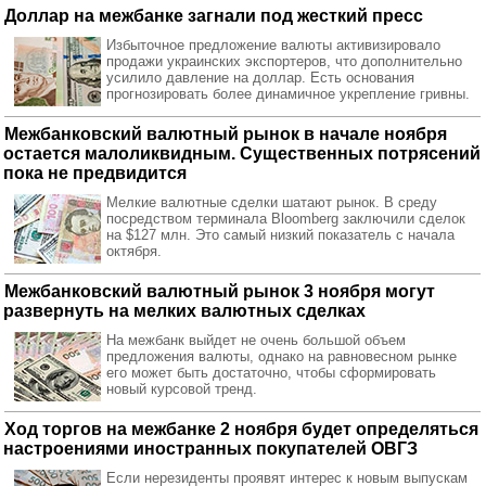
Доллар на межбанке загнали под жесткий пресс
Избыточное предложение валюты активизировало
продажи украинских экспортеров, что дополнительно
усилило давление на доллар. Есть основания
прогнозировать более динамичное укрепление гривны.
Межбанковский валютный рынок в начале ноября
остается малоликвидным. Существенных потрясений
пока не предвидится
Мелкие валютные сделки шатают рынок. В среду
посредством терминала Bloomberg заключили сделок
на $127 млн. Это самый низкий показатель с начала
октября.
Межбанковский валютный рынок 3 ноября могут
развернуть на мелких валютных сделках
На межбанк выйдет не очень большой объем
предложения валюты, однако на равновесном рынке
его может быть достаточно, чтобы сформировать
новый курсовой тренд.
Ход торгов на межбанке 2 ноября будет определяться
настроениями иностранных покупателей ОВГЗ
Если нерезиденты проявят интерес к новым выпускам