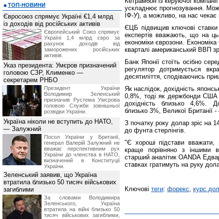
Кетрамбон із керуючої компані
ТОП-НОВИНИ
ускладнює прогнозування. Можл
ІФ-У), а можливо, на нас чекає 
Євросоюз спрямує Україні €1,4 млрд
із доходів від російських активів
ЄЦБ підвищив ключові ставки у
Європейський Союз спрямує
експертів вважають, що на ць
Україні 1,4 млрд євро за
економіки єврозони. Економіка
рахунок доходів від
кварталі американський ВВП зрі
заморожених російських
активів.
Банк Японії стоїть осібно сер
Указ президента: Умєров призначений
регулятор дотримується вкра
головою СЗР, Клименко —
десятиліття, сподіваючись пр
секретарем РНБО
Президент України
Як наслідок, дохідність японськ
Володимир Зеленський
0,8%, тоді як держбонди США 
призначив Pустема Умєрова
дохідність близько 4,6%. До
головою Служби зовнішньої
близько 3%, Великої Британії -
розвідки України.
Україна ніколи не вступить до НАТО,
З початку року долар зріс на 1
— Залужний
до фунта стерлінгів.
Посол України у Британії,
"Є хороші підстави вважати, 
генерал Валерій Залужний не
вважає перспективним рух
краще порівняно з іншими в
України до членства в НАТО,
старший аналітик OANDA Едвар
визначений в Конституції
ставках гратимуть на руку дола
України.
Зеленський заявив, що Україна
втратила близько 50 тисяч військових
Ключові
теги
:
форекс
,
курс до
загиблими
За словами Володимира
Зеленського, Україна
втратила на війні близько 50
тисяч військових загиблими,