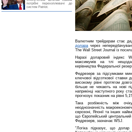
потрібні перехоплювачі до
систем Patriot.
Валютним трейдерам стає дед
долара
через непередбачувану
The Wall Street Journal із поси
Наразі доларовий індекс W
максимумів на тлі нещодавн
керівництва Федеральної резер
Федрезерв за підсумками мин
ключової відсоткової ставки 
високому рівні протягом довг
більше не чекають на нові пі
наприкінці наступного року с
прогнозує показник на рівні 5,1
Така розбіжність між очі
неоднозначність макроекономі
єврозоні, Японії та інших найв
що Європейський центральний 
Федрезерв, зазначає WSJ.
"Логіка підказує, що долар