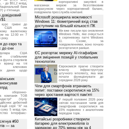
корпоративні закупівлі в
, - до $51,2 млрд,
магазинах мережі за безготівковим
Національний банк
розрахунком через корпоративний баланс,
У) у п'ятницю.
повідомила пресслужба компанії.
 довідковий
Microsoft розширила можливості
н/$1
Windows 11: біометричний вхід став
й курс гривні до
доступним на більшій кількості ПК
а США на
Ми вже писали про оновлення
ському валютному
Windows Hello, яке очікується
ом на 12:00 кч 7
в серпневому патчі Windows
 року.
11. Схоже, за
я до євро та
повідомленнями, воно почало
 до єни
розгортатися раніше.
ЄС розгортає мережу AI-гігафабрик
долара США
ься стабільним
для зміцнення позицій у глобальних
а фунта стерлінгів
технологіях
ю вранці на тлі
Єврокомісія прагне створити
ння ключових
власну інфраструктуру
них даних щодо
штучного інтелекту, яка має
почати функціонувати до
аїнських
середини 2028 року
 анонсував
Чіпи для смартфонів втрачають
 млрд
попит: поставки скоротилися на 15%
ька оборонно-
через зростання вартості пам’яті
чна компанія ТОВ
дастрі" (Vyriy
У першій половині 2026 року
 здійснює дебютний
світові постачання чипів для
гацій серії "А" на
смартфонів скоротилися на
 суму 5 млрд грн.
15% порівняно з аналогічним
ство Інтерфакс-
періодом торік.
Китайські розробники створили
 сягнув ₴50
батарею для електромобілів із
тів — за
зарядкою до 70% менш ніж за 4