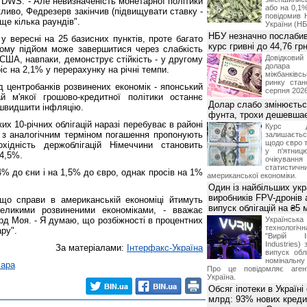
ї DWS. - Але невизначеність монетарної політики
або на 0,1%
иво, Федрезерв закінчив (підвищувати ставку -
повідомив 
ще кілька раундів".
України (НБ
НБУ незначно послабив
 вересні на 25 базисних пунктів, проте багато
курс гривні до 44,76 гр
ому підйом може завершитися через слабкість
Довідкови
 США, навпаки, демонструє стійкість - у другому
долар
с на 2,1% у перерахунку на річні темпи.
міжбанків
ринку стан
ед центробанків розвинених економік - японський
серпня 2026
й м'якої грошово-кредитної політики останнє
Долар слабо змінюєтьс
ишвидшити інфляцію.
фунта, трохи дешевшає
их 10-річних облігацій наразі перебуває в районі
Курс 
з аналогічним терміном погашення пропонують
залишаєт
щодо євро т
хідність держоблігацій Німеччини становить
у п'ятниц
 4,5%.
очікува
статистич
4% до єни і на 1,5% до євро, однак просів на 1%
американської економіки.
Один із найбільших укр
виробників FPV-дронів
що справи в американській економіці йтимуть
випуск облігацій на ₴5
еликими розвиненими економіками, - вважає
д Моя. - Я думаю, що розбіжності в процентних
Українс
технологі
ру".
"Вирій Ін
Industries)
За матеріалами:
Інтерфакс-Україна
випуск облі
номінальну
лара
Про це повідомляє агент
Україна.
Обсяг іпотеки в Україні
млрд: 93% нових креди