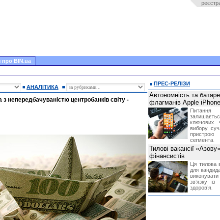
реєстр
 про BIN.ua
ПРЕС-РЕЛІЗИ
АНАЛІТИКА
Автономність та батар
 з непередбачуваністю центробанків світу -
флагманів Apple iPhone
Питання
залишає
ключових 
вибору суч
пристрою
сегмента.
Тилові вакансії «Азову
фінансистів
Ця тилова в
для кандида
виконувати 
звʼязку із
здоровʼя.