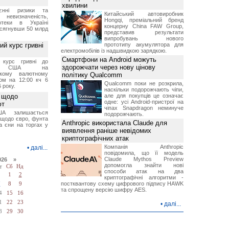
хвилини
єнні ризики та
Китайський автовиробник
 невизначеність,
Hongqi, преміальний бренд
отеки в Україні
концерну China FAW Group,
 сягнувши 50 млрд
представив результати
випробувань нового
й курс гривні
прототипу акумулятора для
електромобілів із надшвидкою зарядкою.
Смартфони на Android можуть
й курс гривні до
здорожчати через нову цінову
а США на
ському валютному
політику Qualcomm
ом на 12:00 кч 6
Qualcomm поки не розкрила,
 року.
наскільки подорожчають чіпи,
 щодо
але для покупців це означає
одне: усі Android-пристрої на
ют
чіпах Snapdragon неминуче
А залишається
подорожчають.
 щодо євро, фунта
Anthropic використала Claude для
та єни на торгах у
виявлення раніше невідомих
криптографічних атак
Компанія Anthropic
•
далі...
повідомила, що її модель
Claude Mythos Preview
026 »
допомогла знайти нові
т
Сб
Нд
способи атак на два
1
2
криптографічні алгоритми -
постквантову схему цифрового підпису HAWK
7
8
9
та спрощену версію шифру AES.
4
15
16
1
22
23
•
далі...
8
29
30