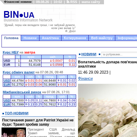
Фінансові новини
|
09.08.26
|
10:02
|
RSS
|
мапа сайту
"Думай, перш ніж вкладати гроші, і не забувай думати,
коли уже вклав їх"
Ф. Дойл
Головна
Новини
Аналітика
Котирування
Веб-майстру
Інформація
Курс НБУ
на
завтра
НОВИНИ
за
курс
uah
%
USD
1
44,7579
0,0047
0,01
Волатильність долара пов'язана
EUR
1
51,6148
0,0569
0,11
аналітики
11:46 29.09.2023
|
Курс обміну валют
на 07.08.26, 09:48
куп.
uah
%
прод.
uah
%
Фінанси
USD
44,4784
0,01
0,01
44,9448
0,01
0,02
EUR
51,2752
0,03
0,06
51,9080
0,01
0,01
Міжбанківський ринок
на 07.08.26, 17:01
куп.
uah
%
прод.
uah
%
USD
44,7500
0,05
0,11
44,7800
0,04
0,09
EUR
51,7399
0,13
0,25
51,7612
0,12
0,23
ТОП-НОВИНИ
Постачання ракет для Patriot Україні не
буде: Трамп зробив заяву
Президент США Дональд
Трамп заявив, що
Сполученим Штатам самим