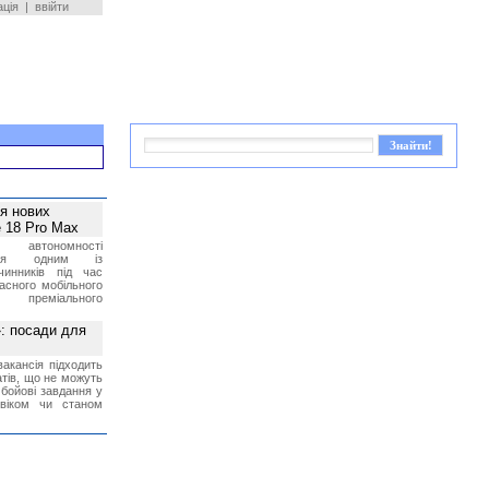
ація
|
ввійти
ея нових
 18 Pro Max
 автономності
ться одним із
чинників під час
асного мобільного
 преміального
»: посади для
акансія підходить
тів, що не можуть
бойові завдання у
 віком чи станом