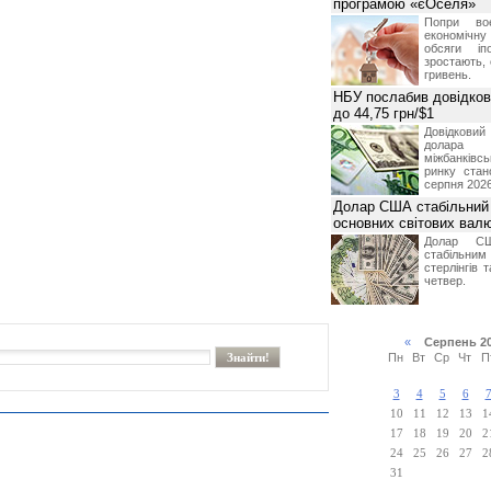
програмою «єОселя»
Попри во
економічну
обсяги іп
зростають,
гривень.
НБУ послабив довідкови
до 44,75 грн/$1
Довідкови
долар
міжбанків
ринку стан
серпня 2026
Долар США стабільний
основних світових вал
Долар СШ
стабільним
стерлінгів 
четвер.
«
Серпень 2
Пн
Вт
Ср
Чт
П
3
4
5
6
10
11
12
13
1
17
18
19
20
2
24
25
26
27
2
31