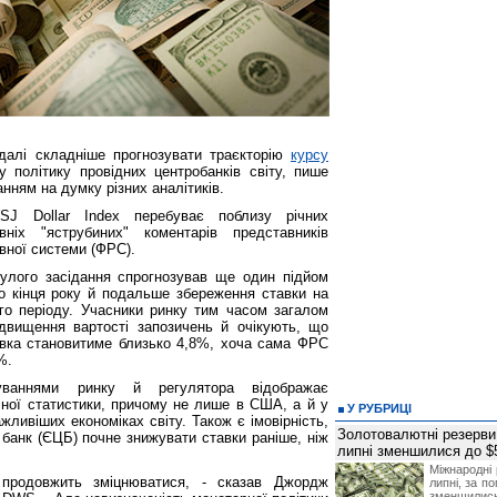
алі складніше прогнозувати траєкторію
курсу
 політику провідних центробанків світу, пише
ланням на думку різних аналітиків.
SJ Dollar Index перебуває поблизу річних
іх "яструбиних" коментарів представників
вної системи (ФРС).
улого засідання спрогнозував ще один підйом
до кінця року й подальше збереження ставки на
ого періоду. Учасники ринку тим часом загалом
двищення вартості запозичень й очікують, що
тавка становитиме близько 4,8%, хоча сама ФРС
%.
куваннями ринку й регулятора відображає
чної статистики, причому не лише в США, а й у
У РУБРИЦІ
ажливіших економіках світу. Також є імовірність,
Золотовалютні резерви
банк (ЄЦБ) почне знижувати ставки раніше, ніж
липні зменшилися до $
Міжнародні 
 продовжить зміцнюватися, - сказав Джордж
липні, за п
зменшилис