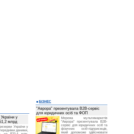
БІЗНЕС
"Аврора" презентувала B2B-сервіс
для юридичних осіб та ФОП
 України у
Мережа мультимаркетів
51,2 млрд
"Аврора" презентувала B2B-
сервіс для юридичних осіб та
резерви України у
фізичних осіб-підприємців,
опередніми даними,
який допоможе здійснювати
ь на $70,4 млн,