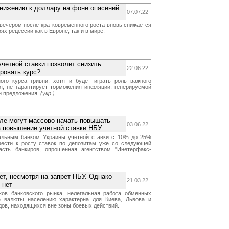
снижению к доллару на фоне опасений
07.07.22
 вечером после кратковременного роста вновь снижается
ях рецессии как в Европе, так и в мире.
четной ставки позволит снизить
22.06.22
ровать курс?
ого курса гривни, хотя и будет играть роль важного
я, не гарантирует торможения инфляции, генерируемой
и предложения.
(укр.)
ле могут массово начать повышать
03.06.22
на повышение учетной ставки НБУ
льным банком Украины учетной ставки с 10% до 25%
вести к росту ставок по депозитам уже со следующей
часть банкиров, опрошенная агентством "Инетерфакс-
т, несмотря на запрет НБУ. Однако
21.03.22
 нет
ков банковского рынка, нелегальная работа обменных
е валюты населению характерна для Киева, Львова и
дов, находящихся вне зоны боевых действий.