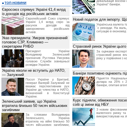
девальвація восени 
ТОП-НОВИНИ
Україна" банкіри.
Євросоюз спрямує Україні €1,4 млрд
із доходів від російських активів
Європейський Союз спрямує
Новий податок для імпорту. Що 
Україні 1,4 млрд євро за
Українська валюта тіл
рахунок доходів від
´є рекорди. На жаль,
заморожених російських
ситуацію в економіці.
активів.
Указ президента: Умєров призначений
головою СЗР, Клименко —
секретарем РНБО
Страховий ринок України цього
Президент України
За оцінками експерт
Володимир Зеленський
страховий ринок вп
призначив Pустема Умєрова
року у порівнянні з 
головою Служби зовнішньої
розвідки України.
Україна ніколи не вступить до НАТО,
Банкіри позитивно оцінюють п
— Залужний
Підняття Національ
Посол України у Британії,
долара на 25% з 2
генерал Валерій Залужний не
банкіри, опитані аге
вважає перспективним рух
України до членства в НАТО,
визначений в Конституції
України.
Курс підняли, обмеження поси
Зеленський заявив, що Україна
собі ці зміни від НБУ
втратила близько 50 тисяч військових
загиблими
З новим фіксованим
валютного ринку та 
За словами Володимира
використовував на з
Зеленського, Україна
втратила на війні близько 50
тисяч військових загиблими,