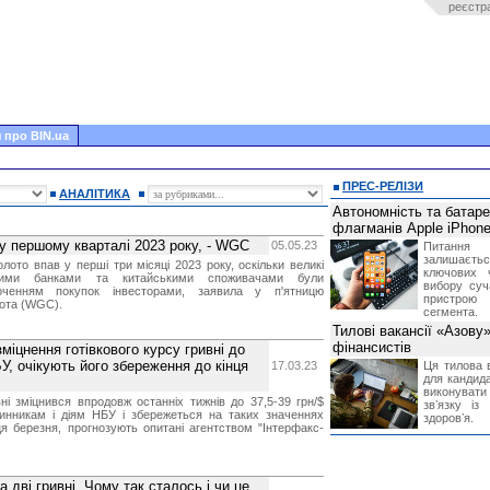
реєстр
 про BIN.ua
ПРЕС-РЕЛІЗИ
АНАЛІТИКА
Автономність та батар
флагманів Apple iPhone
 у першому кварталі 2023 року, - WGC
05.05.23
Питання
залишає
лото впав у перші три місяці 2023 року, оскільки великі
ключових 
ними банками та китайськими споживачами були
вибору суч
оченням покупок інвесторами, заявила у п'ятницю
пристрою
лота (WGC).
сегмента.
Тилові вакансії «Азову
фінансистів
міцнення готівкового курсу гривні до
НБУ, очікують його збереження до кінця
17.03.23
Ця тилова в
для кандида
виконувати 
вні зміцнився впродовж останніх тижнів до 37,5-39 грн/$
звʼязку із
инникам і діям НБУ і збережеться на таких значеннях
здоровʼя.
я березня, прогнозують опитані агентством "Інтерфакс-
дві гривні. Чому так сталось і чи це