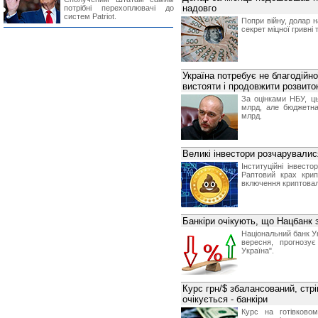
надовго
потрібні перехоплювачі до
систем Patriot.
Попри війну, долар 
секрет міцної гривні 
Україна потребує не благодійно
вистояти і продовжити розвито
За оцінками НБУ, ц
млрд, але бюджетн
млрд.
Великі інвестори розчарувалис
Інституційні інвес
Раптовий крах крип
включення криптовал
Банкіри очікують, що Нацбанк 
Національний банк Ук
вересня, прогнозує
Україна".
Курс грн/$ збалансований, стрі
очікується - банкіри
Курс на готівково