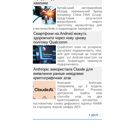
хвилини
Китайський автовиробник
Hongqi, преміальний бренд
концерну China FAW Group,
представив результати
випробувань нового
прототипу акумулятора для
електромобілів із надшвидкою зарядкою.
Смартфони на Android можуть
здорожчати через нову цінову
політику Qualcomm
Qualcomm поки не розкрила,
наскільки подорожчають чіпи,
але для покупців це означає
одне: усі Android-пристрої на
чіпах Snapdragon неминуче
подорожчають.
Anthropic використала Claude для
виявлення раніше невідомих
криптографічних атак
Компанія Anthropic
повідомила, що її модель
Claude Mythos Preview
допомогла знайти нові
способи атак на два
криптографічні алгоритми -
постквантову схему цифрового підпису HAWK
та спрощену версію шифру AES.
•
далі...