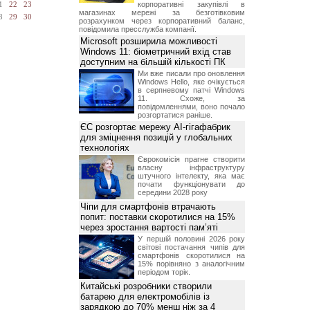
корпоративні закупівлі в
1
22
23
магазинах мережі за безготівковим
8
29
30
розрахунком через корпоративний баланс,
повідомила пресслужба компанії.
Microsoft розширила можливості
Windows 11: біометричний вхід став
доступним на більшій кількості ПК
Ми вже писали про оновлення
Windows Hello, яке очікується
в серпневому патчі Windows
11. Схоже, за
повідомленнями, воно почало
розгортатися раніше.
ЄС розгортає мережу AI-гігафабрик
для зміцнення позицій у глобальних
технологіях
Єврокомісія прагне створити
власну інфраструктуру
штучного інтелекту, яка має
почати функціонувати до
середини 2028 року
Чіпи для смартфонів втрачають
попит: поставки скоротилися на 15%
через зростання вартості пам’яті
У першій половині 2026 року
світові постачання чипів для
смартфонів скоротилися на
15% порівняно з аналогічним
періодом торік.
Китайські розробники створили
батарею для електромобілів із
зарядкою до 70% менш ніж за 4