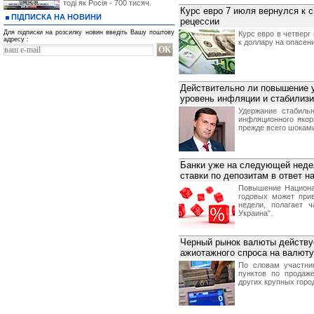
тоді як Росія - 700 тисяч.
Курс евро 7 июля вернулся к 
ПІДПИСКА НА НОВИНИ
рецессии
Для підписки на розсилку новин введіть Вашу поштову
Курс евро в четверг
адресу :
к доллару на опасени
Действительно ли повышение у
уровень инфляции и стабилизи
Удержание стабильн
инфляционного якор
прежде всего шокам
Банки уже на следующей неде
ставки по депозитам в ответ 
Повышение Национа
годовых может при
недели, полагает 
Украина".
Черный рынок валюты действуе
ажиотажного спроса на валюту
По словам участни
пунктов по продаж
других крупных горо