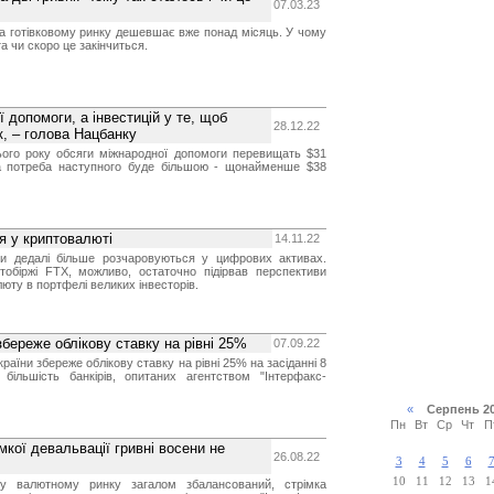
07.03.23
на готівковому ринку дешевшає вже понад місяць. У чому
та чи скоро це закінчиться.
ї допомоги, а інвестицій у те, щоб
28.12.22
к, – голова Нацбанку
ього року обсяги міжнародної допомоги перевищать $31
а потреба наступного буде більшою - щонайменше $38
я у криптовалюті
14.11.22
тори дедалі більше розчаровуються у цифрових активах.
тобіржі FTX, можливо, остаточно підірвав перспективи
юту в портфелі великих інвесторів.
збереже облікову ставку на рівні 25%
07.09.22
раїни збереже облікову ставку на рівні 25% на засіданні 8
 більшість банкірів, опитаних агентством "Інтерфакс-
«
Серпень 2
Пн
Вт
Ср
Чт
П
мкої девальвації гривні восени не
26.08.22
3
4
5
6
10
11
12
13
1
му валютному ринку загалом збалансований, стрімка