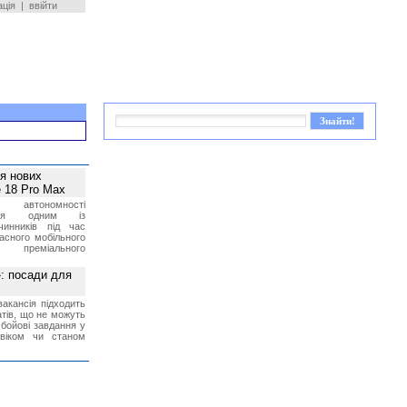
ація
|
ввійти
ея нових
 18 Pro Max
 автономності
ться одним із
чинників під час
асного мобільного
 преміального
»: посади для
акансія підходить
тів, що не можуть
бойові завдання у
 віком чи станом