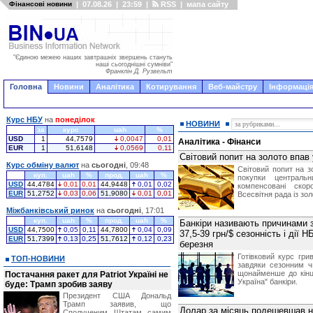
Фінансові новини
|
07.08.26
|
23:59
|
RSS
|
мапа сайту
"Єдиною межею наших завтрашніх звершень стануть
наші сьогоднішні сумніви"
Франклін Д. Рузвельт
Головна
Новини
Аналітика
Котирування
Веб-майстру
Інформація
Курс НБУ
на
понеділок
НОВИНИ
за
курс
uah
%
USD
1
44,7579
0,0047
0,01
Аналітика - Фінанси
EUR
1
51,6148
0,0569
0,11
Світовий попит на золото впав
Курс обміну валют
на
сьогодні
, 09:48
Світовий попит на зо
куп.
uah
%
прод.
uah
%
покупки централь
USD
44,4784
0,01
0,01
44,9448
0,01
0,02
компенсовані скор
EUR
51,2752
0,03
0,06
51,9080
0,01
0,01
Всесвітня рада із зо
Міжбанківський ринок
на
сьогодні
, 17:01
куп.
uah
%
прод.
uah
%
Банкіри називають причинами з
USD
44,7500
0,05
0,11
44,7800
0,04
0,09
37,5-39 грн/$ сезонність і дії 
EUR
51,7399
0,13
0,25
51,7612
0,12
0,23
березня
Готівковий курс гри
ТОП-НОВИНИ
завдяки сезонним ч
щонайменше до кінц
Постачання ракет для Patriot Україні не
Україна" банкіри.
буде: Трамп зробив заяву
Президент США Дональд
Трамп заявив, що
Долар за місяць подешевшав на 
Сполученим Штатам самим