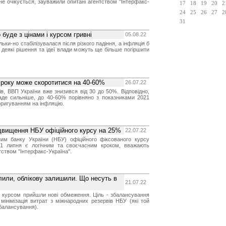
не очікується, зауважили опитані агентством "Інтерфакс-
17
18
19
20
2
24
25
26
27
2
31
буде з цінами і курсом гривні
05.08.22
ьки-но стабілізувалася після різкого падіння, а інфляція б
 деякі рішення та ідеї влади можуть ще більше погіршити
 року може скоротитися на 40-60%
26.07.22
ів, ВВП України вже знизився від 30 до 50%. Відповідно,
аде сильніше, до 40-60% порівняно з показниками 2021
коригуванням на інфляцію.
ідвищення НБУ офіційного курсу на 25%
22.07.22
ним банку України (НБУ) офіційного фіксованого курсу
1 липня є логічним та своєчасним кроком, вважають
нтством "Інтерфакс-Україна".
лили, облікову залишили. Що несуть в
21.07.22
 курсом прийшли нові обмеження. Ціль - збалансування
мінімізація витрат з міжнародних резервів НБУ (які той
балансування).