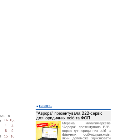
БІЗНЕС
"Аврора" презентувала B2B-сервіс
026 »
для юридичних осіб та ФОП
т
Сб
Нд
Мережа мультимаркетів
1
2
"Аврора" презентувала B2B-
сервіс для юридичних осіб та
7
8
9
фізичних осіб-підприємців,
4
15
16
який допоможе здійснювати