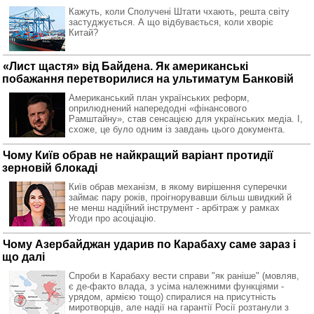
Кажуть, коли Сполучені Штати чхають, решта світу
застуджується. А що відбувається, коли хворіє
Китай?
«Лист щастя» від Байдена. Як американські
побажання перетворилися на ультиматум Банковій
Американський план українських реформ,
оприлюднений напередодні «фінансового
Рамштайну», став сенсацією для українських медіа. І,
схоже, це було одним із завдань цього документа.
Чому Київ обрав не найкращий варіант протидії
зерновій блокаді
Київ обрав механізм, в якому вирішення суперечки
займає пару років, проігнорувавши більш швидкий й
не менш надійний інструмент - арбітраж у рамках
Угоди про асоціацію.
Чому Азербайджан ударив по Карабаху саме зараз і
що далі
Спроби в Карабаху вести справи "як раніше" (мовляв,
є де-факто влада, з усіма належними функціями -
урядом, армією тощо) спиралися на присутність
миротворців, але надії на гарантії Росії розтанули з