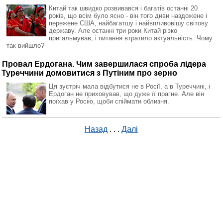
Китай так швидко розвивався і багатів останні 20
років, що всім було ясно - він того диви наздожене і
пережене США, найбагатшу і найвпливовішу світову
державу. Але останні три роки Китай різко
пригальмував, і питання втратило актуальність. Чому
так вийшло?
Провал Ердогана. Чим завершилася спроба лідера
Туреччини домовитися з Путіним про зерно
Ця зустріч мала відбутися не в Росії, а в Туреччині, і
Ердоган не приховував, що дуже її прагне. Але він
поїхав у Росію, щоби спіймати облизня.
Назад
. . .
Далі