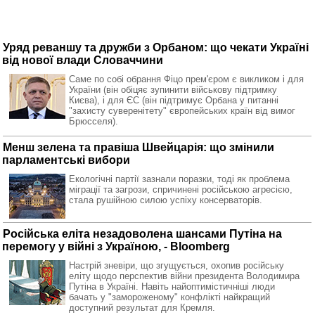
Уряд реваншу та дружби з Орбаном: що чекати Україні
від нової влади Словаччини
Саме по собі обрання Фіцо прем'єром є викликом і для
України (він обіцяє зупинити військову підтримку
Києва), і для ЄС (він підтримує Орбана у питанні
"захисту суверенітету" європейських країн від вимог
Брюсселя).
Менш зелена та правіша Швейцарія: що змінили
парламентські вибори
Екологічні партії зазнали поразки, тоді як проблема
міграції та загрози, спричинені російською агресією,
стала рушійною силою успіху консерваторів.
Російська еліта незадоволена шансами Путіна на
перемогу у війні з Україною, - Bloomberg
Настрій зневіри, що згущується, охопив російську
еліту щодо перспектив війни президента Володимира
Путіна в Україні. Навіть найоптимістичніші люди
бачать у "замороженому" конфлікті найкращий
доступний результат для Кремля.