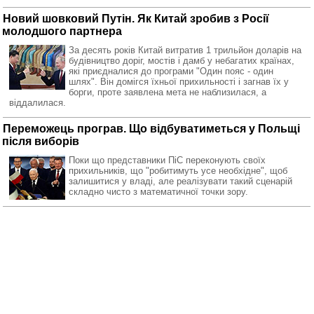
Новий шовковий Путін. Як Китай зробив з Росії
молодшого партнера
За десять років Китай витратив 1 трильйон доларів на
будівництво доріг, мостів і дамб у небагатих країнах,
які приєдналися до програми "Один пояс - один
шлях". Він домігся їхньої прихильності і загнав їх у
борги, проте заявлена мета не наблизилася, а
віддалилася.
Переможець програв. Що відбуватиметься у Польщі
після виборів
Поки що представники ПіС переконують своїх
прихильників, що "робитимуть усе необхідне", щоб
залишитися у владі, але реалізувати такий сценарій
складно чисто з математичної точки зору.