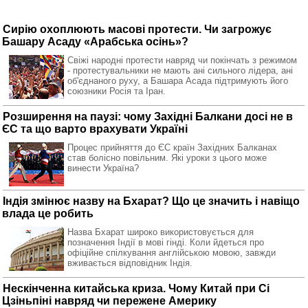
Сирію охоплюють масові протести. Чи загрожує
Башару Асаду «Арабська осінь»?
Свіжі народні протести навряд чи покінчать з режимом
- протестувальники не мають ані сильного лідера, ані
об'єднаного руху, а Башара Асада підтримують його
союзники Росія та Іран.
Розширення на паузі: чому Західні Балкани досі не в
ЄС та що варто врахувати Україні
Процес прийняття до ЄС країн Західних Балканах
став болісно повільним. Які уроки з цього може
винести Україна?
Індія змінює назву на Бхарат? Що це значить і навіщо
влада це робить
Назва Бхарат широко використовується для
позначення Індії в мові гінді. Коли йдеться про
офіційне спілкування англійською мовою, завжди
вживається відповідник Індія.
Нескінченна китайська криза. Чому Китай при Сі
Цзіньпіні навряд чи пережене Америку