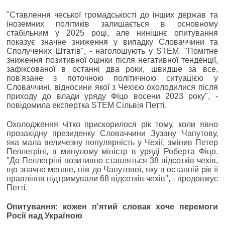
"Ставлення чеської громадськості до інших держав та
іноземних політиків залишається в основному
стабільним у 2025 році, але нинішнє опитування
показує значне зниження у випадку Словаччини та
Сполучених Штатів", - наголошують у STEM. "Помітне
зниження позитивної оцінки після негативної тенденції,
зафіксованої в останні два роки, швидше за все,
пов'язане з поточною політичною ситуацією у
Словаччині, відносини якої з Чехією охолодилися після
приходу до влади уряду Фіцо восени 2023 року", -
повідомила експертка STEM Сільвія Петті.
Охолодження чітко прискорилося рік тому, коли явно
прозахідну президенку Словаччини Зузану Чапутову,
яка мала величезну популярність у Чехії, змінив Петер
Пеллегріні, в минулому міністр в уряді Роберта Фіцо.
"До Пеллегріні позитивно ставляться 38 відсотків чехів,
що значно менше, ніж до Чапутової, яку в останній рік її
правління підтримували 68 відсотків чехів", - продовжує
Петті.
Опитування: кожен п'ятий словак хоче перемоги
Росії над Україною