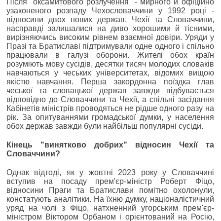
Після "оксамитового розлучення" - мирного й офіційно
узаконеного розпаду Чехословаччини у 1992 році -
відносини двох нових держав, Чехії та Словаччини,
насправді залишалися на диво хорошими й тісними,
вирізняючись високим рівнем взаємної довіри. Уряди у
Празі та Братиславі підтримували одне одного і спільно
працювали в галузі оборони. Жителі обох країн
розуміють мову сусідів, десятки тисяч молодих словаків
навчаються у чеських університетах, відомих вищою
якістю навчання. Перша закордонна поїздка глав
чеської та словацької держав завжди відбувається
відповідно до Словаччини та Чехії, а спільні засідання
Кабінетів міністрів проводяться не рідше одного разу на
рік. За опитуваннями громадської думки, у населення
обох держав завжди були найбільш популярні сусіди.
Кінець "винятково добрих" відносин Чехії та
Словаччини?
Однак відтоді, як у жовтні 2023 року у Словаччині
вступив на посаду прем'єр-міністр Роберт Фіцо,
відносини Праги та Братислави помітно охолонули,
констатують аналітики. На їхню думку, націоналістичний
уряд на чолі з Фіцо, натхненний угорським прем'єр-
міністром Віктором Орбаном і орієнтований на Росію,