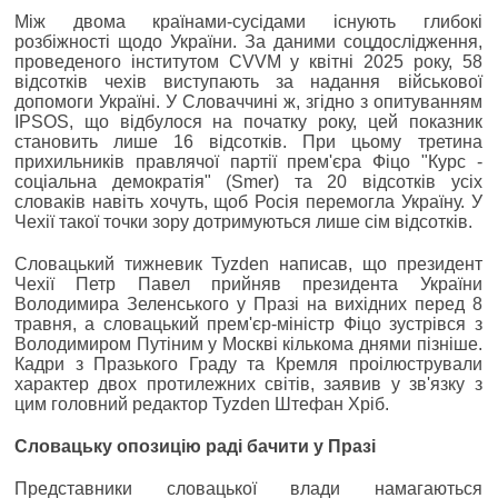
Між двома країнами-сусідами існують глибокі
розбіжності щодо України. За даними соцдослідження,
проведеного інститутом CVVM у квітні 2025 року, 58
відсотків чехів виступають за надання військової
допомоги Україні. У Словаччині ж, згідно з опитуванням
IPSOS, що відбулося на початку року, цей показник
становить лише 16 відсотків. При цьому третина
прихильників правлячої партії прем'єра Фіцо "Курс -
соціальна демократія" (Smer) та 20 відсотків усіх
словаків навіть хочуть, щоб Росія перемогла Україну. У
Чехії такої точки зору дотримуються лише сім відсотків.
Словацький тижневик Tyzden написав, що президент
Чехії Петр Павел прийняв президента України
Володимира Зеленського у Празі на вихідних перед 8
травня, а словацький прем'єр-міністр Фіцо зустрівся з
Володимиром Путіним у Москві кількома днями пізніше.
Кадри з Празького Граду та Кремля проілюстрували
характер двох протилежних світів, заявив у зв'язку з
цим головний редактор Tyzden Штефан Хріб.
Словацьку опозицію раді бачити у Празі
Представники словацької влади намагаються