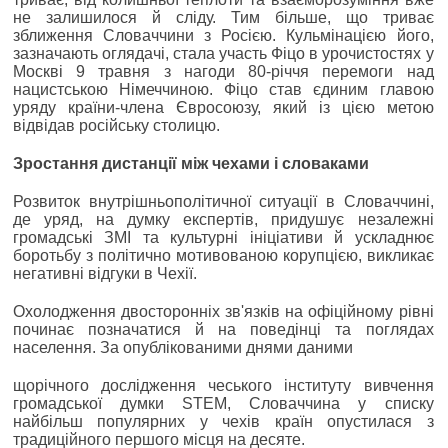
не залишилося й сліду. Тим більше, що триває
зближення Словаччини з Росією. Кульмінацією його,
зазначають оглядачі, стала участь Фіцо в урочистостях у
Москві 9 травня з нагоди 80-річчя перемоги над
нацистською Німеччиною. Фіцо став єдиним главою
уряду країни-члена Євросоюзу, який із цією метою
відвідав російську столицю.
Зростання дистанції між чехами і словаками
Розвиток внутрішньополітичної ситуації в Словаччині,
де уряд, на думку експертів, придушує незалежні
громадські ЗМІ та культурні ініціативи й ускладнює
боротьбу з політично мотивованою корупцією, викликає
негативні відгуки в Чехії.
Охолодження двосторонніх зв'язків на офіційному рівні
починає позначатися й на поведінці та поглядах
населення. За опублікованими днями даними
щорічного дослідження чеського інституту вивчення
громадської думки STEM, Словаччина у списку
найбільш популярних у чехів країн опустилася з
традиційного першого місця на десяте.