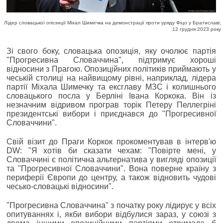
Лідер словацької опозиції Міхал Шимечка на демонстрації проти уряду Фіцо у Братиславі,
12 грудня 2023 року
Зі свого боку, словацька опозиція, яку очолює партія
"Прогресивна Словаччина", підтримує хороші
відносини з Прагою. Опозиційних політиків приймають у
чеській столиці на найвищому рівні, наприклад, лідера
партії Міхала Шимечку та ексглаву МЗС і колишнього
словацького посла у Берліні Івана Коркока. Він із
незначним відривом програв торік Петеру Пеллегріні
президентські вибори і приєднався до "Прогресивної
Словаччини".
Свій візит до Праги Коркок прокоментував в інтерв'ю
DW: "Я хотів би сказати чехам: "Повірте мені, у
Словаччині є політична альтернатива у вигляді опозиції
та "Прогресивної Словаччини". Вона поверне країну з
периферії Європи до центру, а також відновить чудові
чесько-словацькі відносини".
"Прогресивна Словаччина" з початку року лідирує у всіх
опитуваннях і, якби вибори відбулися зараз, у союзі з