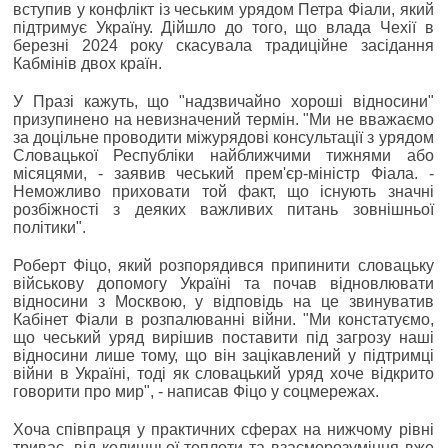
вступив у конфлікт із чеським урядом Петра Фіали, який
підтримує Україну. Дійшло до того, що влада Чехії в
березні 2024 року скасувала традиційне засідання
Кабмінів двох країн.
У Празі кажуть, що "надзвичайно хороші відносини"
призупинено на невизначений термін. "Ми не вважаємо
за доцільне проводити міжурядові консультації з урядом
Словацької Республіки найближчими тижнями або
місяцями, - заявив чеський прем'єр-міністр Фіала. -
Неможливо приховати той факт, що існують значні
розбіжності з деяких важливих питань зовнішньої
політики".
Роберт Фіцо, який розпорядився припинити словацьку
військову допомогу Україні та почав відновлювати
відносини з Москвою, у відповідь на це звинуватив
Кабінет Фіали в розпалюванні війни. "Ми констатуємо,
що чеський уряд вирішив поставити під загрозу наші
відносини лише тому, що він зацікавлений у підтримці
війни в Україні, тоді як словацький уряд хоче відкрито
говорити про мир", - написав Фіцо у соцмережах.
Хоча співпраця у практичних сферах на нижчому рівні
триває, від колишньої теплоти та взаєморозуміння вже