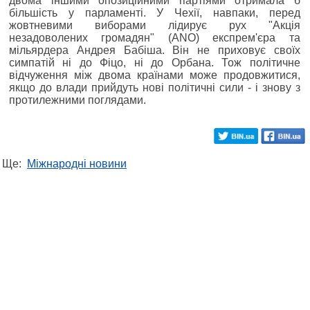
двома іншими опозиційними партіями отримала б
більшість у парламенті. У Чехії, навпаки, перед
жовтневими виборами лідирує рух "Акція
незадоволених громадян" (ANO) експрем'єра та
мільярдера Андрея Бабіша. Він не приховує своїх
симпатій ні до Фіцо, ні до Орбана. Тож політичне
відчуження між двома країнами може продовжитися,
якщо до влади прийдуть нові політичні сили - і знову з
протилежними поглядами.
Ще:
Міжнародні новини