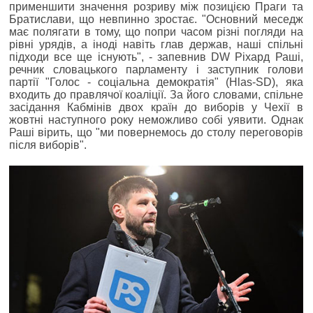
применшити значення розриву між позицією Праги та
Братислави, що невпинно зростає. "Основний меседж
має полягати в тому, що попри часом різні погляди на
рівні урядів, а іноді навіть глав держав, наші спільні
підходи все ще існують", - запевнив DW Ріхард Раші,
речник словацького парламенту і заступник голови
партії "Голос - соціальна демократія" (Hlas-SD), яка
входить до правлячої коаліції. За його словами, спільне
засідання Кабмінів двох країн до виборів у Чехії в
жовтні наступного року неможливо собі уявити. Однак
Раші вірить, що "ми повернемось до столу переговорів
після виборів".