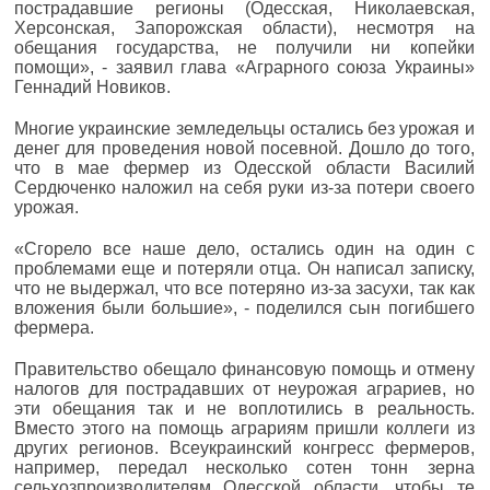
пострадавшие регионы (Одесская, Николаевская,
Херсонская, Запорожская области), несмотря на
обещания государства, не получили ни копейки
помощи», - заявил глава «Аграрного союза Украины»
Геннадий Новиков.
Многие украинские земледельцы остались без урожая и
денег для проведения новой посевной. Дошло до того,
что в мае фермер из Одесской области Василий
Сердюченко наложил на себя руки из-за потери своего
урожая.
«Сгорело все наше дело, остались один на один с
проблемами еще и потеряли отца. Он написал записку,
что не выдержал, что все потеряно из-за засухи, так как
вложения были большие», - поделился сын погибшего
фермера.
Правительство обещало финансовую помощь и отмену
налогов для пострадавших от неурожая аграриев, но
эти обещания так и не воплотились в реальность.
Вместо этого на помощь аграриям пришли коллеги из
других регионов. Всеукраинский конгресс фермеров,
например, передал несколько сотен тонн зерна
сельхозпроизводителям Одесской области, чтобы те