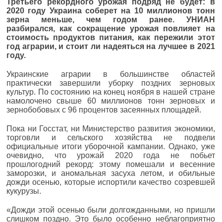
Третьего рекордного урожая подряд не будет: в
2020 году Украина соберет на 10 миллионов тонн
зерна меньше, чем годом ранее. УНИАН
разбирался, как сокращение урожая повлияет на
стоимость продуктов питания, как пережили этот
год аграрии, и стоит ли надеяться на лучшее в 2021
году.
Украинские аграрии в большинстве областей
практически завершили уборку поздних зерновых
культур. По состоянию на конец ноября в нашей стране
намолочено свыше 60 миллионов тонн зерновых и
зернобобовых с 96 процентов засеянных площадей.
Пока ни Госстат, ни Министерство развития экономики,
торговли и сельского хозяйства не подвели
официальные итоги уборочной кампании. Однако, уже
очевидно, что урожай 2020 года не побьет
прошлогодний рекорд: этому помешали и весенние
заморозки, и аномальная засуха летом, и обильные
дожди осенью, которые испортили качество созревшей
кукурузы.
«Дожди этой осенью были долгожданными, но пришли
слишком поздно. Это было особенно неблагоприятно