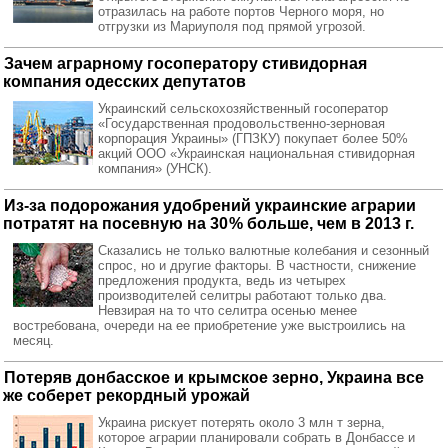
отразилась на работе портов Черного моря, но
отгрузки из Мариуполя под прямой угрозой.
Зачем аграрному госоператору стивидорная
компания одесских депутатов
Украинский сельскохозяйственный госоператор
«Государственная продовольственно-зерновая
корпорация Украины» (ГПЗКУ) покупает более 50%
акций ООО «Украинская национальная стивидорная
компания» (УНСК).
Из-за подорожания удобрений украинские аграрии
потратят на посевную на 30 % больше, чем в 2013 г.
Сказались не только валютные колебания и сезонный
спрос, но и другие факторы. В частности, снижение
предложения продукта, ведь из четырех
производителей селитры работают только два.
Невзирая на то что селитра осенью менее
востребована, очереди на ее приобретение уже выстроились на
месяц.
Потеряв донбасское и крымское зерно, Украина все
же соберет рекордный урожай
Украина рискует потерять около 3 млн т зерна,
которое аграрии планировали собрать в Донбассе и