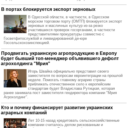
В портах блокируется экспорт зерновых
В Одесской области, в частности, в Одесском
морском торговом порту (ОМТП) блокируется экспорт
зерновых и масличных культур из‑за резко
участившихся проверок госорганами, в частности
представителями прокуратуры совместно с
Госветфитослужбой и ликвидированной де-юре
Госсельскохозинспекцией.
Продвигать украинскую агропродукцию в Европу
будет бывший топ-менеджер объявившего дефолт
агрохолдинга "Мрия"
Игорь Швайка официально представил своего
заместителя по вопросам евроинтеграции на прошлой
неделе. Помогать главному аграрию страны
приближать отечественное село к европейским
стандартам будет Владислава Рутицкая, которая
ранее занимала пост заместителя гендиректора компании "Мрия
Агрохолдинг".
Кто и почему финансирует развитие украинских
аграрных компаний
Лет 10-15 назад кредитовать сельскохозяйственные
компании считалось делом рискованным и