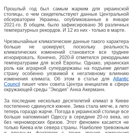
Прошлый год был самым жарким для украинской
столицы, о чем свидетельствуют данные Центральной
обсерватории Украины, опубликованные в январе
2021-го. В общем, было зафиксировано 36 различных
температурных рекордов. И 12 из них - только в марте.
Чрезвычайные климатические данные такого характера
больше не шокируют, поскольку реальность
климатических изменений становится все труднее
игнорировать. Конечно, 2020-й отметился рекордными
температурами для всей Европы. Однако, украинская
роль как аграрной супердержавы на подъеме делает
страну особенно уязвимой к негативному влиянию
изменения климата. Об этом в статье для
Atlantic
Council
пишет член совета Центра инициатив в сфере
окружающей среды "Экодия" Анна Акерманн.
За последние несколько десятилетий климат в Киеве
постепенно сдвинулся южнее. Зима стала мягче, а лето
теперь гораздо жарче. Погода в украинской столице все
больше напоминает Одессу в середине 20-го века, но
без черноморских бризов. Этот феномен касается не
только Киева или севера страны. Наиболее тревожным
и вредным фактором с точки зрения изменения