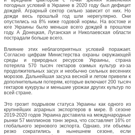
погодных условий в Украине в 2020 году был дефицит
дождей. Аграрный сектор сильно зависит от них. Но
дожди весь прошлый год шли нерегулярно. Они
опустились на 8% ниже годовой нормы. На востоке и
юге Украины было меньше всего дождей в прошлом
году. А Донецкая, Луганская и Николаевская области
пострадали больше всего.
Влияние этих неблагоприятных условий поражает.
Согласно цифрам Министерства охраны окружающей
среды и природных ресурсов Украины, страна
потеряла 570 тысяч гектаров озимых культур из-за
продолжительных засух и необычно сильных весенних
морозов. Дальнейшая засуха весной и летом привели к
дополнительным потерям, которые включают 200 тысяч
гектаров кукурузы и меньшие урожаи других культур по
всей стране.
Это грозит подрывом статуса Украины как одного из
крупнейших аграрных экспортеров в мире. В сезоне
2019-2020 годов Украина доставила на международные
рынки 57 миллионов тонн зерна, что составляет 16% от
глобального зернового экспорта. Однако, эти объемы
резко сократились в нынешнем сезоне, если