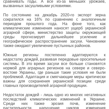
сравнивать годы. А все из-за меньших урожаев,
вызванных засушливыми условиями.
По состоянию на декабрь 2020-го экспорт зерна
сократился на 16% по сравнению с аналогичным
периодом прошлого года. На фоне того, как
климатические изменения наносят ущерб украинской
аграрной сфере, министерство защиты окружающей
среды прогнозирует дальнейшее усиление и
географическое распространение засухи. Чиновники
также ожидают увеличение пустынных районов.
Южные регионы постепенно адаптируются к
недостатку дождей, развивая передовые оросительные
системы. В это время засухи все больше становятся
нормой для аграрных регионов на севере и северо-
востоке Украины, где раньше такие условия не были
проблемой. Адаптация и смягчающие меры критически
важны для сохранения украинской позиции среди
главных производителей аграрной продукции.
Недостаток дождей - лишь одно из многих негативных
последствий климатических изменений в Украине.
Среди них также эрозия почв, изменение
растительности, нарушение циклов изменения