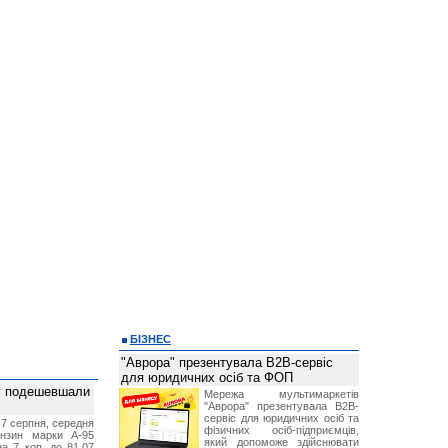
БІЗНЕС
"Аврора" презентувала B2B-сервіс
для юридичних осіб та ФОП
ву подешевшали
Мережа мультимаркетів
"Аврора" презентувала B2B-
сервіс для юридичних осіб та
 7 серпня, середня
фізичних осіб-підприємців,
ензин марки А-95
який допоможе здійснювати
а 7 коп. до 81,07