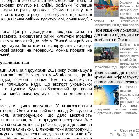
 в Україні зберігається минулорічний тренд з
України (
ернових культур на олійні, оскільки їх легше
Кабінету М
ультури на ринку дорожче. "Озимого ріпаку вже
державног
кризові я
ше, аніж минуло року. Прогнозуємо, що навесні
нафтопроду
а ще більше олійних культур: сої, соняшнику", -
режим та інтенсивніс
навантаження під час реаліза
Пом’якшення локалізаці
члена Центру досліджень продовольства та
допомогти відродити в
євського, вирощувати олійні культури аграріям
комбайнів в Україні
ільше можливостей для збуту. "Виробники роблять
Кабінет мі
і культури, бо їх можна експортувати у Європу,
засіданні 6
жирові заводи на переробку, можна продати на
вимоги до 
ський.
виробниц
комбайн
ту залишається
предста
Верховній Раді Тарас Мельн
ами ООН, за підсумками 2021 року Україна була
Уряд запровадить різні
никової олії із часткою у 45 відсотків, третім
критичної інфраструкт
рудзи, ячменя і рапсу. Тож, як зауважують
опалювального сезону 
 не полишають надії, що експорт української
В Україні
м та Дунаєм буде розблокований до весни
списки
ться сівба ярих культур і їм не доведеться
інфраструкт
.
року, що
розподілят
се для цього необхідне. У мінагрополітики
Про таке
повідомив перший віцепр
 з портів Одеси вже вийшло понад 20 суден з
енергетики Денис Шмигаль.
ислі, агропродукцією, що дало можливість
на тонн зерна, олії та продуктів переробки. Але
на які орієнтується агробізнес, адже до війни за
равляла близько 6 мільйонів тонн агропродукції.
«
Серпень 2
имують продаж зернових, у кого є можливість їх
Пн
Вт
Ср
Чт
П
іна. Якщо до старту посівної нам вдасться