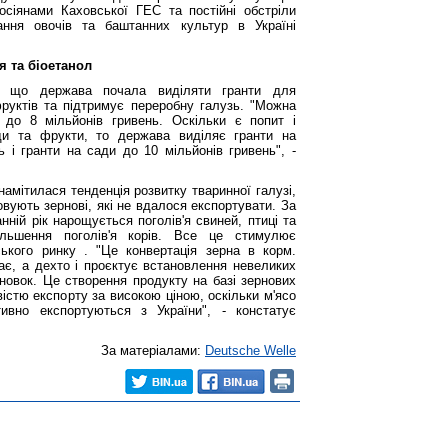
росіянами Каховської ГЕС та постійні обстріли
ання овочів та баштанних культур в Україні
я та біоетанол
, що держава почала виділяти гранти для
фруктів та підтримує переробну галузь. "Можна
 до 8 мільйонів гривень. Оскільки є попит і
ди та фрукти, то держава виділяє гранти на
ь і гранти на сади до 10 мільйонів гривень", -
намітилася тенденція розвитку тваринної галузі,
товують зернові, які не вдалося експортувати. За
анній рік нарощується поголів'я свиней, птиці та
більшення поголів'я корів. Все це стимулює
ського ринку . "Це конвертація зерна в корм.
ає, а дехто і проєктує встановлення невеликих
новок. Це створення продукту на базі зернових
вістю експорту за високою ціною, оскільки м'ясо
тивно експортуються з України", - констатує
За матеріалами:
Deutsche Welle