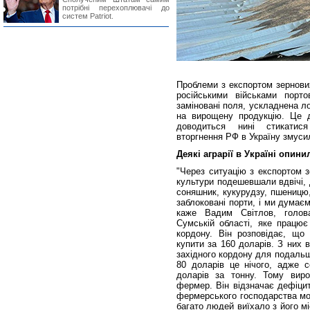
потрібні перехоплювачі до
систем Patriot.
Проблеми з експортом зернових 
російськими військами порто
заміновані поля, ускладнена лог
на вирощену продукцію. Це д
доводиться нині стикатис
вторгнення РФ в Україну змуси
Деякі аграрії в Україні опин
"Через ситуацію з експортом з
культури подешевшали вдвічі, 
соняшник, кукурудзу, пшеницю
заблоковані порти, і ми думаєм
каже Вадим Світлов, голов
Сумській області, яке працює 
кордону. Він розповідає, що
купити за 160 доларів. З них 
західного кордону для подальш
80 доларів це нічого, адже с
доларів за тонну. Тому виро
фермер. Він відзначає дефіцит
фермерського господарства моб
багато людей виїхало з його мі