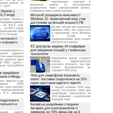
корпоративні закупівлі в
изельне пальне - на
магазинах мережі за безготівковим
2,7 грн/л.
розрахунком через корпоративний баланс,
 України у
повідомила пресслужба компанії.
51,2 млрд
Microsoft розширила можливості
Windows 11: біометричний вхід став
резерви України у
опередніми даними,
доступним на більшій кількості ПК
ь на $70,4 млн,
Ми вже писали про оновлення
, - до $51,2 млрд,
Windows Hello, яке очікується
Національний банк
в серпневому патчі Windows
У) у п'ятницю.
11. Схоже, за
 потужності
повідомленнями, воно почало
ля планового
розгортатися раніше.
ЄС розгортає мережу AI-гігафабрик
для зміцнення позицій у глобальних
планові ремонти з
женням ядерного
технологіях
'яти енергоблоках
Єврокомісія прагне створити
кож ремонти двох
власну інфраструктуру
тів ГАЕС, одного -
штучного інтелекту, яка має
ьної газотурбінної
почати функціонувати до
середини 2028 року
ив придбання
Чіпи для смартфонів втрачають
катів e-Wings
попит: поставки скоротилися на 15%
lon закрила угоду
через зростання вартості пам’яті
бання 100%
их прав компанії-
У першій половині 2026 року
електросамокатів
світові постачання чипів для
а 97.6 мільйонів
смартфонів скоротилися на
15% порівняно з аналогічним
періодом торік.
 податкового
 пального в
Китайські розробники створили
батарею для електромобілів із
зарядкою до 70% менш ніж за 4
ольний комітет