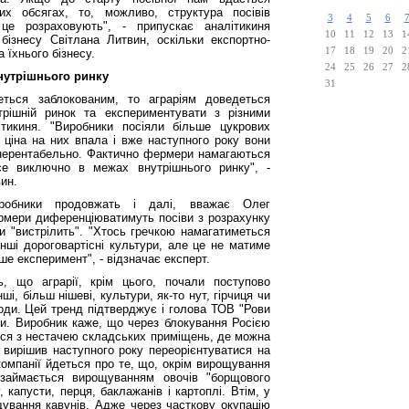
их обсягах, то, можливо, структура посівів
3
4
5
6
це розраховують", - припускає аналітикиня
10
11
12
13
1
 бізнесу Світлана Литвин, оскільки експортно-
17
18
19
20
2
а їхнього бізнесу.
24
25
26
27
2
нутрішнього ринку
31
ться заблокованим, то аграріям доведеться
трішній ринок та експериментувати з різними
ітикиня. "Виробники посіяли більше цукрових
 в ціна на них впала і вже наступного року вони
нерентабельно. Фактично фермери намагаються
се виключно в межах внутрішнього ринку", -
ин.
иробники продовжать і далі, вважає Олег
ермери диференціюватимуть посіви з розрахунку
ки "вистрілить". "Хтось гречкою намагатиметься
 інші дороговартісні культури, але це не матиме
е експеримент", - відзначає експерт.
ь, що аграрії, крім цього, почали поступово
і, більш нішеві, культури, як-то нут, гірчиця чи
годи. Цей тренд підтверджує і голова ТОВ "Рови
ни. Виробник каже, що через блокування Росією
вся з нестачею складських приміщень, де можна
у вирішив наступного року переорієнтуватися на
компанії йдеться про те, що, окрім вирощування
 займається вирощуванням овочів "борщового
, капусти, перця, баклажанів і картоплі. Втім, у
щування кавунів. Адже через часткову окупацію