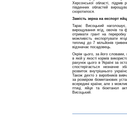
Херсонської області, підрив 
південних областей вирощув
скоротилося.
Замість зерна на експорт яйц
Тарас Висоцький наголошує
вирощування ягід, овочів та 
отримати грант на переробку
можливість експортувати яго
теплиці до 7 мільйонів гривен
відзначає посадовець.
Окрім цього, за його словами, 
в якій у якості кормів викорис
рахунок цього в Україні за ост
спостерігається незначне з
розвиток внутрішнього україн
Також дехто з виробників вивч
за розміром біометанових уста
всередині країни, але з можли
птиці, яйця та біоетанол ак
Висоцький.