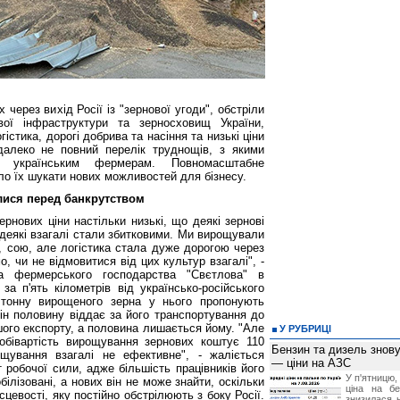
через вихід Росії із "зернової угоди", обстріли
вої інфраструктури та зерносховищ України,
істика, дорогі добрива та насіння та низькі ціни
алеко не повний перелік труднощів, з якими
я українським фермерам. Повномасштабне
ло їх шукати нових можливостей для бізнесу.
илися перед банкрутством
ернових ціни настільки низькі, що деякі зернові
деякі взагалі стали збитковими. Ми вирощували
, сою, але логістика стала дуже дорогою через
о, чи не відмовитися від цих культур взагалі", -
а фермерського господарства "Свєтлова" в
за п'ять кілометрів від українсько-російського
 тонну вирощеного зерна у нього пропонують
він половину віддає за його транспортування до
ого експорту, а половина лишається йому. "Але
У РУБРИЦІ
обівартість вирощування зернових коштує 110
Бензин та дизель зно
щування взагалі не ефективне", - жаліється
— ціни на АЗС
 робочої сили, адже більшість працівників його
У п'ятницю,
ілізовані, а нових він не може знайти, оскільки
ціна на б
сцевості, яку постійно обстрілюють з боку Росії.
знизилася н