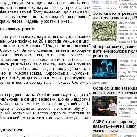
меру доводиться кардинально переглядати своє
грн/л, на д
лися на нішеві культури - гречку, просо, але їх
11 коп. до 9
ціна впала втричі. Тому думаємо, що сіяти далі",
Золотовалютні резерви
, виступаючи на міжнародній конференції
липні зменшилися до $
раїну через Південь" у жовтні в Києві.
Міжнародні 
липні, за п
х з кожним роком
зменшилис
або на 0,1%
спорту зернових культур та нестачу фінансових
повідомив 
аїні буде посіяно на 20 відсотків менше озимих,
України (НБ
член комітету Верховної Ради з питань аграрної
«Енергоатом» відновив
 Соломчук. За його словами, вивезти вирощене
п’яти енергоблоків піс
важко, особливо тим, хто веде бізнес на
ремонту
 фермери змушені продавати його за безцінь, а
Завершено 
очуть ризикувати та сіяти те, чого не можливо
переванта
ція у аграріїв з реалізацією продукції сьогодні
палива на п
АЕС, а та
во в Миколаївській, Херсонській, Сумській,
гідроагрега
ріях, які були деокуповані. Навіть реалізувавши
ГЕС і мобіл
розплатитися за оренду паїв", - сказав Соломчук
установки
Uklon офіційно заверш
оператора електросамо
ки та продовольства України прогнозують, що цієї
Компанія Uk
 мільйонів га озимих зернових, що на 5 відсотків
з прид
майже вдвічі менше, аніж сіяли до війни. "Це
корпоративн
цтва в результаті дорогої логістики збуту", -
оператора 
ший заступник міністра аграрної політики та
e-Wings з
гривень.
Висоцький. Але ж чим тоді засіватимуть поля
АМКУ ініціює перегляд
навантаження на ринку
одовжується
умовах кризи
Антимоноп