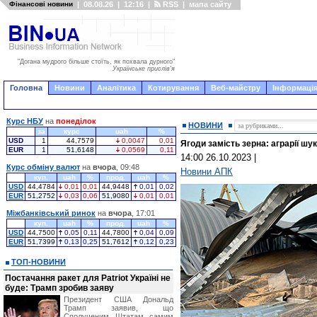
Фінансові новини
|
08.08.26
|
12:16
|
RSS
|
мапа сайту
"Догана мудрого більше стоїть, як похвала дурного"
Українське прислів'я
Головна
Новини
Аналітика
Котирування
Веб-майстру
Інформація
Курс НБУ
на
понеділок
НОВИНИ
за
курс
uah
%
USD
1
44,7579
0,0047
0,01
Ягоди замість зерна: аграрії ш
EUR
1
51,6148
0,0569
0,11
14:00 26.10.2023
|
Курс обміну валют
на
вчора
, 09:48
Новини АПК
куп.
uah
%
прод.
uah
%
USD
44,4784
0,01
0,01
44,9448
0,01
0,02
EUR
51,2752
0,03
0,06
51,9080
0,01
0,01
Міжбанківський ринок
на
вчора
, 17:01
куп.
uah
%
прод.
uah
%
USD
44,7500
0,05
0,11
44,7800
0,04
0,09
EUR
51,7399
0,13
0,25
51,7612
0,12
0,23
ТОП-НОВИНИ
Постачання ракет для Patriot Україні не
буде: Трамп зробив заяву
Президент США Дональд
Трамп заявив, що
Сполученим Штатам самим