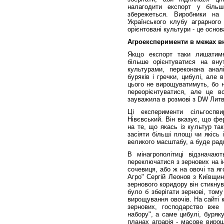
налагодити експорт у більш
збережеться. Виробники на 
Українського клубу аграрного
орієнтовані культури - це основ
Агроексперименти в межах в
Якщо експорт таки лишатиме
більше орієнтуватися на вну
культурами, переконана анал
буряків і гречки, цибулі, але
цього не вирощуватимуть, бо 
переорієнтуватися, але це в
зауважила в розмові з DW Литв
Ці експерименти сільгоспв
Нівєвський. Він вказує, що ф
на те, що якась із культур та
засіяти більші площі чи якісь
великого масштабу, а буде радш
В мінагрополітиці відзначают
переключатися з зернових на інш
сочевиця, або ж на овочі та я
Агро" Сергій Леонов з Київщи
зернового коридору він стикну
було б зберігати зернові, том
вирощування овочів. На сайті 
зернових, господарство вже
набору", а саме цибулі, буряку
планах аграрія - масове виро