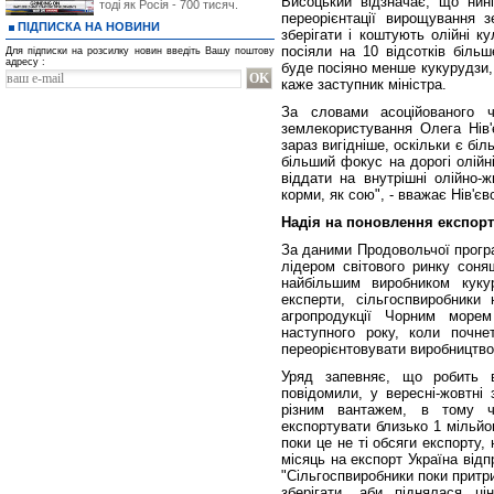
Висоцький відзначає, що нині
тоді як Росія - 700 тисяч.
переорієнтації вирощування з
ПІДПИСКА НА НОВИНИ
зберігати і коштують олійні к
посіяли на 10 відсотків біль
Для підписки на розсилку новин введіть Вашу поштову
адресу :
буде посіяно менше кукурудзи, 
каже заступник міністра.
За словами асоційованого 
землекористування Олега Нів'
зараз вигідніше, оскільки є б
більший фокус на дорогі олійн
віддати на внутрішні олійно-
корми, як сою", - вважає Нів'єв
Надія на поновлення експор
За даними Продовольчої прогр
лідером світового ринку соняш
найбільшим виробником куку
експерти, сільгоспвиробники
агропродукції Чорним море
наступного року, коли почне
переорієнтовувати виробництво
Уряд запевняє, що робить в
повідомили, у вересні-жовтні
різним вантажем, в тому ч
експортувати близько 1 мільйо
поки це не ті обсяги експорту, 
місяць на експорт Україна відп
"Сільгоспвиробники поки притр
зберігати, аби піднялася ц