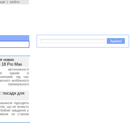
ація
|
ввійти
ея нових
 18 Pro Max
 автономності
ться одним із
чинників під час
асного мобільного
 преміального
»: посади для
акансія підходить
тів, що не можуть
бойові завдання у
 віком чи станом