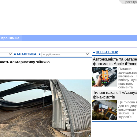
реєстр
 про BIN.ua
ПРЕС-РЕЛІЗИ
АНАЛІТИКА
Автономність та батар
укають альтернативу збіжжю
флагманів Apple iPhone
Питання
залишає
ключових 
вибору суч
пристрою
сегмента.
Тилові вакансії «Азову
фінансистів
Ця тилова в
для кандида
виконувати 
звʼязку із
здоровʼя.