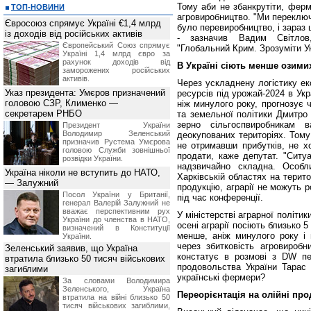
Тому аби не збанкрутіти, фер
ТОП-НОВИНИ
агровиробництво. "Ми переключи
Євросоюз спрямує Україні €1,4 млрд
було перевиробництво, і зараз 
із доходів від російських активів
- зазначив Вадим Світлов
Європейський Союз спрямує
"Глобальний Крим. Зрозуміти Ук
Україні 1,4 млрд євро за
рахунок доходів від
В Україні сіють менше озими
заморожених російських
активів.
Через ускладнену логістику ек
Указ президента: Умєров призначений
ресурсів під урожай-2024 в Укр
головою СЗР, Клименко —
ніж минулого року, прогнозує 
секретарем РНБО
та земельної політики Дмитро
зерно сільгоспвиробникам 
Президент України
Володимир Зеленський
деокупованих територіях. Тому
призначив Pустема Умєрова
не отримавши прибутків, не х
головою Служби зовнішньої
продати, каже депутат. "Ситуа
розвідки України.
надзвичайно складна. Особли
Україна ніколи не вступить до НАТО,
Харківській областях на терито
— Залужний
продукцію, аграрії не можуть 
Посол України у Британії,
під час конференції.
генерал Валерій Залужний не
вважає перспективним рух
У міністерстві аграрної політи
України до членства в НАТО,
осені аграрії посіють близько 5
визначений в Конституції
менше, аніж минулого року і 
України.
через збитковість агровиробни
Зеленський заявив, що Україна
констатує в розмові з DW пер
втратила близько 50 тисяч військових
продовольства України Тарас 
загиблими
українські фермери?
За словами Володимира
Зеленського, Україна
Переорієнтація на олійні пр
втратила на війні близько 50
тисяч військових загиблими,