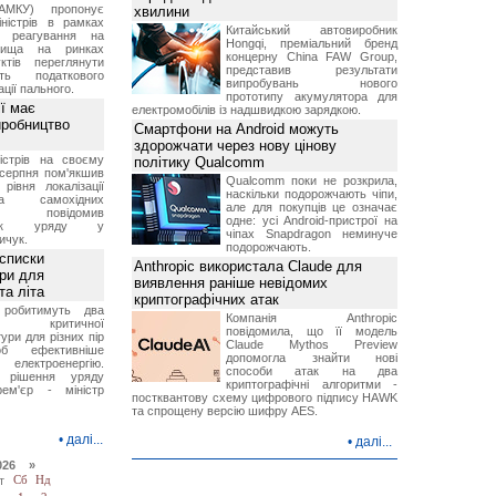
АМКУ) пропонує
хвилини
іністрів в рамках
Китайський автовиробник
о реагування на
Hongqi, преміальний бренд
вища на ринках
концерну China FAW Group,
ктів переглянути
представив результати
ть податкового
випробувань нового
ції пального.
прототипу акумулятора для
ї має
електромобілів із надшвидкою зарядкою.
иробництво
Смартфони на Android можуть
здорожчати через нову цінову
ністрів на своєму
політику Qualcomm
 серпня пом'якшив
Qualcomm поки не розкрила,
рівня локалізації
наскільки подорожчають чіпи,
тва самохідних
але для покупців це означає
ів, повідомив
одне: усі Android-пристрої на
вник уряду у
чіпах Snapdragon неминуче
ичук.
подорожчають.
 списки
Anthropic використала Claude для
ури для
виявлення раніше невідомих
та літа
криптографічних атак
 робитимуть два
Компанія Anthropic
 критичної
повідомила, що її модель
ури для різних пір
Claude Mythos Preview
б ефективніше
допомогла знайти нові
и електроенергію.
способи атак на два
 рішення уряду
криптографічні алгоритми -
ем'єр - міністр
постквантову схему цифрового підпису HAWK
та спрощену версію шифру AES.
•
далі...
•
далі...
026 »
т
Сб
Нд