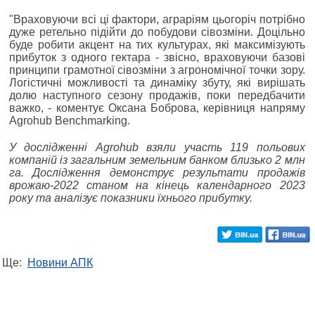
"Враховуючи всі ці фактори, аграріям цьогоріч потрібно
дуже ретельно підійти до побудови сівозміни. Доцільно
буде робити акцент на тих культурах, які максимізують
прибуток з одного гектара - звісно, враховуючи базові
принципи грамотної сівозміни з агрономічної точки зору.
Логістичні можливості та динаміку збуту, які вирішать
долю наступного сезону продажів, поки передбачити
важко, - коментує Оксана Боброва, керівниця напряму
Agrohub Benchmarking.
У дослідженні Agrohub взяли участь 119 польових
компаній із загальним земельним банком близько 2 млн
га. Дослідження демонструє результати продажів
врожаю-2022 станом на кінець календарного 2023
року та аналізує показники їхнього прибутку.
Ще:
Новини АПК