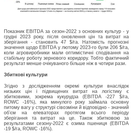
Показник EBITDA за сезон-2022 з основних культур - у
грудні 2023 року, після оновлення цін та витрат на
зберігання - становить 47 $/га. Натомість прогнозні
значення щодо EBITDA у лютому 2023-го були 206 $/га,
коли агровиробники мали оптимістичні сподівання на
стабільну роботу зернового коридору. Тобто фактичний
результат менше очікуваного більше ніж в чотири рази.
Збиткові культури
Згідно з дослідженням окремі культури внаслідок
низьких цін і підвищених витрат на логістику є
збитковими, зокрема кукурудза (EBITDA -227 $/га,
ROWC -16%), яка минулого року займала основну
питому вагу у структурі сівозміни й відповідно - значний
об'єм на елеваторах протягом всього періоду
зберігання та витрат на це. Також збитковою за
результатами сезону-2022 є озима пшениця (EBITDA
-19 $/га, ROWC -16%).