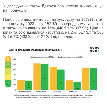
У дослідженні також йдеться про істотне зниження цін
на продукцію.
Найбільше ціна знизилася на кукурудзу, на 19% (187 $/т
- на початку 2023 року, 152 $/т - в середньому за сезон),
а також на соняшник, на 11% (448 $/т та 397 $/т). Ціни на
ріпак та сою змінилися несуттєво, на 2% (517 $/т та 505
$/т) й 1% (433 $/т та 427 $/т) відповідно.