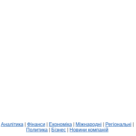
Аналітика
|
Фінанси
|
Економіка
|
Міжнародні
|
Регіональні
|
Политика
|
Бізнес
|
Новини компаній