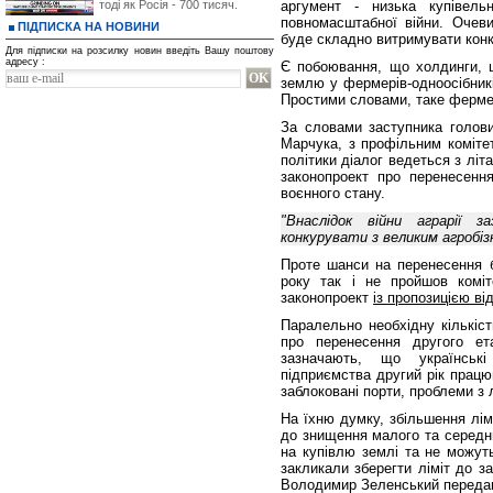
тоді як Росія - 700 тисяч.
аргумент - низька купівель
повномасштабної війни. Очеви
ПІДПИСКА НА НОВИНИ
буде складно витримувати кон
Для підписки на розсилку новин введіть Вашу поштову
адресу :
Є побоювання, що холдинги, щ
землю у фермерів-одноосібників
Простими словами, таке ферме
За словами заступника голови
Марчука, з профільним комітет
політики діалог ведеться з літ
законопроект про перенесення
воєнного стану.
"Внаслідок війни аграрії 
конкурувати з великим агробізн
Проте шанси на перенесення б
року так і не пройшов комі
законопроект
із пропозицією ві
Паралельно необхідну кількіст
про перенесення другого ет
зазначають, що українські
підприємства другий рік працю
заблоковані порти, проблеми з 
На їхню думку, збільшення лімі
до знищення малого та середньо
на купівлю землі та не можуть
закликали зберегти ліміт до з
Володимир Зеленський передав ї