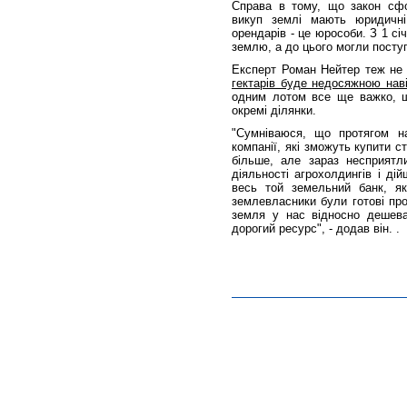
Справа в тому, що закон сф
викуп землі мають юридичні
орендарів - це юрособи. З 1 с
землю, а до цього могли посту
Експерт Роман Нейтер теж не 
гектарів буде недосяжною нав
одним лотом все ще важко, ш
окремі ділянки.
"Сумніваюся, що протягом н
компанії, які зможуть купити с
більше, але зараз несприятл
діяльності агрохолдингів і ді
весь той земельний банк, як
землевласники були готові про
земля у нас відносно дешева
дорогий ресурс", - додав він. .