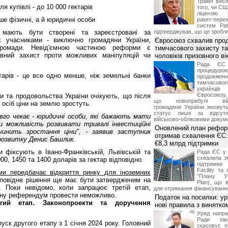
Трамп висл
я купівлі - до 10 000 гектарів
того, чи СШ
ліцензію 
е фізичні, а й юридичні особи
ракет-пер
систем Pat
 мають бути створені та зареєстровані за
підтверджував, що це зробля
х учасниками - виключно громадяни України,
Євросоюз схвалив про
громади. Невід'ємною частиною реформи є
тимчасового захисту т
овний захист проти можливих маніпуляцій чи
чоловіків призовного ві
Рада ЄС
процедур
тарів - це все одно менше, ніж земельні банки
продовж
тимчасово
українц
Євросоюзу, 
ики та продовольства України очікують, що після
що новоприбулі військ
осіб ціни на землю зростуть.
громадяни України зможут
статус лише за відсут
вго чекає - юридичні особи, які бажають мати
військово-обліковими докум
 можливість розвивати тривалі інвестиційні
Оновлений план рефор
чинить зростання ціни", - заявив заступник
отримав схвалення ЄС:
розвитку Денис Башлик.
€8,3 млрд підтримки
 фіксують в Івано-Франківській, Львівській та
Рада ЄС у 
схвалила з
00, 1450 та 1400 доларів за гектар відповідно.
підтримки
Facility та
ми передбачає відкриття ринку для іноземних
"Плану Ук
дповідне рішення ще має бути затвердженим на
Plan), що в
. Поки невідомо, коли запрацює третій етап,
для отримання фінансуванн
тану референдум провести неможливо.
Податок на посилки: у
гий етап. Законопроекти та доручення
нові правила з винятко
Уряд напра
Ради зако
пуск другого етапу з 1 січня 2024 року. Головний
скасовує п