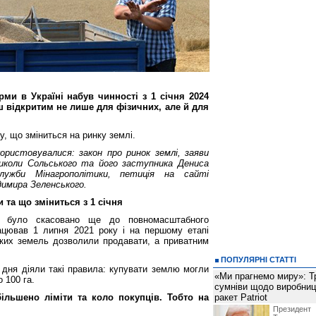
ми в Україні набув чинності з 1 січня 2024
ш відкритим не лише для фізичних, але й для
, що зміниться на ринку землі.
ористовувалися: закон про ринок землі, заяви
Миколи Сольського та його заступника Дениса
служби Мінагрополітики, петиція на сайті
димира Зеленського.
 та що зміниться з 1 січня
і було скасовано ще до повномасштабного
ацював 1 липня 2021 року і на першому етапі
ких земель дозволили продавати, а приватним
ПОПУЛЯРНІ СТАТТІ
дня діяли такі правила: купувати землю могли
«Ми прагнемо миру»: Т
 100 га.
сумніви щодо виробниц
більшено ліміти та коло покупців. Тобто на
ракет Patriot
Президен