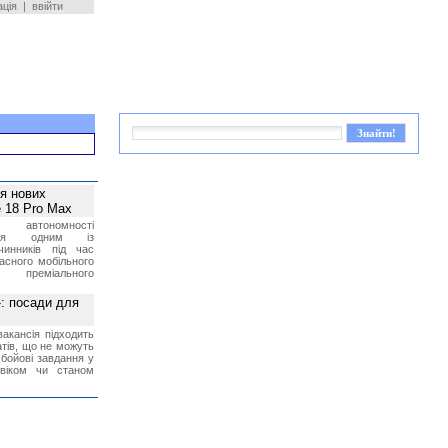
ація
|
ввійти
ея нових
 18 Pro Max
 автономності
ться одним із
чинників під час
асного мобільного
 преміального
»: посади для
акансія підходить
тів, що не можуть
бойові завдання у
 віком чи станом