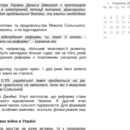
«
Серпень 2
істра України Дениса Шмигаля з пропозицією
Пн
Вт
Ср
Чт
П
 в електронній петиції питання, враховуючи,
для продовольчої безпеки, та вжити необхідних
3
4
5
6
10
11
12
13
1
олітики та продовольства Миколи Сольського,
17
18
19
20
2
атись, а не відкладатися.
24
25
26
27
2
о відкладення реформи чи певні її етапи -
31
ати на реформу", - зазначив він.
і, наприклад, збільшив можливості розвитку
 було закладено більше садів, ніж за п'ять років
вадження реформи є позитивним сигналом для
досвід сусідніх країн. І два роки його роботи
 землі не сталося.
,3% української землі продається на рік,
ія практично не змінилася, коли ми з минулого
ав Сольський.
їні Джеймс Хоуп наголосив, що реформа стане
чного відновлення України. А другий етап
ання малих сільгосп підприємств. Для фермерів
е особливо важливо, оскільки фінансування має
ах війни в Україні
год зростає не дуже активно, то у грошовому