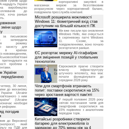
овив сумнів щодо
корпоративні закупівлі в
А нададуть Україні
магазинах мережі за безготівковим
на виробництво
розрахунком через корпоративний баланс,
ехоплювачів до
повідомила пресслужба компанії.
riot, хоча раніше
Microsoft розширила можливості
ть.
Windows 11: біометричний вхід став
довження
доступним на більшій кількості ПК
а зміни щодо
Ми вже писали про оновлення
ку
Windows Hello, яке очікується
 за письмовою
в серпневому патчі Windows
ою затвердила
11. Схоже, за
ення режиму
повідомленнями, воно почало
го захисту для
розгортатися раніше.
ів в країнах
ЄС розгортає мережу AI-гігафабрик
із нововведенням,
для зміцнення позицій у глобальних
овозобов'язані
ь претендувати на
технологіях
ності проблем з
Єврокомісія прагне створити
ентами.
власну інфраструктуру
м України
штучного інтелекту, яка має
 передбачено
почати функціонувати до
середини 2028 року
Чіпи для смартфонів втрачають
четвер, 30 липня,
міни до механізму
попит: поставки скоротилися на 15%
 України Ukraine
через зростання вартості пам’яті
 пов'язаного з ним
У першій половині 2026 року
раїни" (Ukraine
світові постачання чипів для
изначає необхідні
смартфонів скоротилися на
я реформи.
15% порівняно з аналогічним
ряд погодив
періодом торік.
м
Китайські розробники створили
вив до Верховної
батарею для електромобілів із
нопроєкт, який
зарядкою до 70% менш ніж за 4
ільгу на ПДВ для