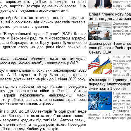
на спроможність дрібних фермерів на фоні
імпортних т
дно, вартість гектара однозначно зросте, і їм
маркетпле
150 євро.
куренцію з потужними агрохолдингами.
Влада планує нову под
о обробляють сотні тисяч гектарів, викуплять
амністію для легалізаці
, які обробляють від кількох десятків гектарів.
Держа
рство припинить існування.
фінансово
розробляє 
 "Всеукраїнської аграрної ради" (ВАР) Дениса
нової податк
ом у Верховній раді та Міністерством аграрної
а, але безрезультатно. Ще у травні було внесено
Законопроєкт Грема про
 другого етапу на два роки після закінчення
санкції" проти Росії от
Сенату США
У ніч на 2
зазнали значних збитків, тож не зможуть
ухвалив клю
есом при купівлі землі", - вважають у ВАР.
необхідне
"пекельни
ули мінімальними, оскільки законопроект 2023
Росії, які 
тет. А 21 грудня в Раді було зареєстровано
сенатор Лін
дкласти другий етап на рік - до 1 січня 2025 року
.
«Укренерго» підвищує 
передачу електроенергі
ь підписів набрала петиція на сайті президента
зміниться з 1 серпня
апу до завершення війни з Росією. Автори
Національ
 аграрії переживають найскладніші часи,
здійсн
ють у збиток, зазнають фінансових втрат через
регулюв
логістикою та низькими цінами.
енергетик
послуг (НКР
тів зі 100 до 10 000 гектарів "в одні руки" веде
у вівторок
підвищити з 1 серпня тар
го бізнесу. Так як ці категорії не мають коштів
передання електроенергії дл
 залучити кредити під такі цілі. Автори петиції
акінчення війни та на два роки після. Президент
ї на розгляд Кабінету міністрів.