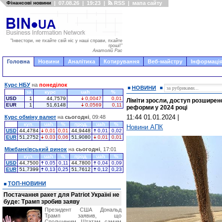
Фінансові новини
|
07.08.26
|
19:23
|
RSS
|
мапа сайту
"Інвестори, не пхайте свій ніс у наші справи, пхайте
гроші!"
Анатолій Рас
Головна
Новини
Аналітика
Котирування
Веб-майстру
Інформація
Курс НБУ
на
понеділок
НОВИНИ
за
курс
uah
%
USD
1
44,7579
0,0047
0,01
Ліміти зросли, доступ розширено
EUR
1
51,6148
0,0569
0,11
реформи у 2024 році
11:44 01.01.2024
|
Курс обміну валют
на
сьогодні
, 09:48
куп.
uah
%
прод.
uah
%
Новини АПК
USD
44,4784
0,01
0,01
44,9448
0,01
0,02
EUR
51,2752
0,03
0,06
51,9080
0,01
0,01
Міжбанківський ринок
на
сьогодні
, 17:01
куп.
uah
%
прод.
uah
%
USD
44,7500
0,05
0,11
44,7800
0,04
0,09
EUR
51,7399
0,13
0,25
51,7612
0,12
0,23
ТОП-НОВИНИ
Постачання ракет для Patriot Україні не
буде: Трамп зробив заяву
Президент США Дональд
Трамп заявив, що
Сполученим Штатам самим