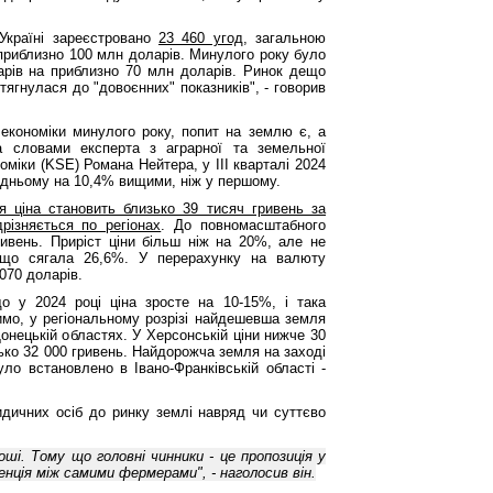
Україні зареєстровано
23 460 угод
, загальною
приблизно 100 млн доларів. Минулого року було
арів на приблизно 70 млн доларів. Ринок дещо
дтягнулася до "довоєнних" показників", - говорив
економіки минулого року, попит на землю є, а
а словами експерта з аграрної та земельної
номіки (KSE) Романа Нейтера, у III кварталі 2024
едньому на 10,4% вищими, ніж у першому.
я ціна становить близько 39 тисяч гривень за
різняється по регіонах
. До повномасштабного
ривень. Приріст ціни більш ніж на 20%, але не
 що сягала 26,6%. У перерахунку на валюту
1070 доларів.
 у 2024 році ціна зросте на 10-15%, і така
имо, у регіональному розрізі найдешевша земля
Донецькій областях. У Херсонській ціни нижче 30
зько 32 000 гривень. Найдорожча земля на заході
ло встановлено в Івано-Франківській області -
идичних осіб до ринку землі навряд чи суттєво
оші. Тому що головні чинники - це пропозиція у
енція між самими фермерами", - наголосив він.