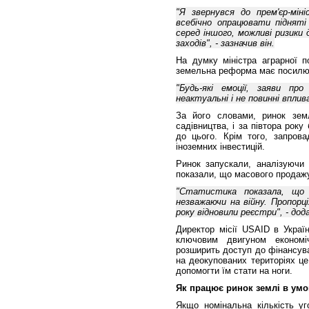
"Я звернувся до прем'єр-мін
всебічно опрацювати підняті
серед іншого, можливі ризики 
заходів", - зазначив він.
На думку міністра аграрної п
земельна реформа має посилюв
"Будь-які емоції, заяви пр
неактуальні і не повинні вплив
За його словами, ринок земл
садівництва, і за півтора року
до цього. Крім того, запро
іноземних інвестицій.
Ринок запускали, аналізуючи 
показали, що масового продажу
"Статистика показала, що 0
незважаючи на війну. Пропорц
року відновили реєстри", - дод
Директор місії USAID в Укра
ключовим двигуном економі
розширить доступ до фінансув
на деокупованих територіях ц
допомогти їм стати на ноги.
Як працює ринок землі в умов
Якщо номінальна кількість у