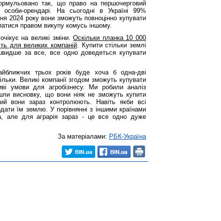
ормульовано так, що право на першочерговий
 особи-орендарі. На сьогодні в Україні 99%
ічня 2024 року вони зможуть повноцінно купувати
патися правом викупу комусь іншому.
очікує на великі зміни.
Оскільки планка 10 000
іть для великих компаній
. Купити стільки землі
видше за все, все одно доведеться купувати
айближчих трьох років буде хоча б одна-дві
тільки. Великі компанії згодом зможуть купувати
иві умови для агробізнесу. Ми робили аналіз
йшли висновку, що вони ніяк не зможуть купити
ий вони зараз контролюють. Навіть якби всі
дати їм землю. У порівнянні з іншими країнами
, але для аграрія зараз - це все одно дуже
За матеріалами:
РБК-Україна