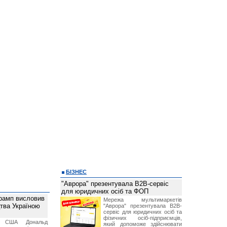
БІЗНЕС
"Аврора" презентувала B2B-сервіс
для юридичних осіб та ФОП
рамп висловив
Мережа мультимаркетів
тва Україною
"Аврора" презентувала B2B-
сервіс для юридичних осіб та
фізичних осіб-підприємців,
т США Дональд
який допоможе здійснювати