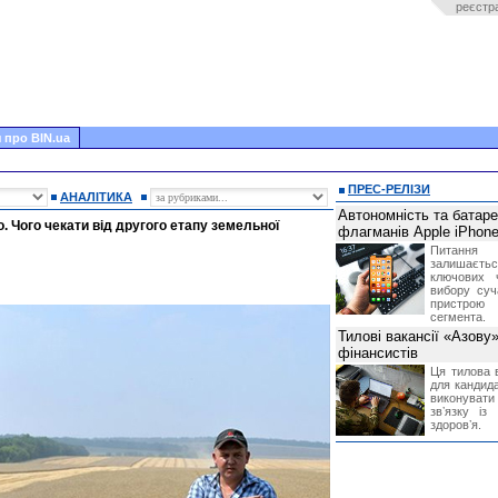
реєстр
 про BIN.ua
ПРЕС-РЕЛІЗИ
АНАЛІТИКА
Автономність та батар
. Чого чекати від другого етапу земельної
флагманів Apple iPhone
Питання
залишає
ключових 
вибору суч
пристрою
сегмента.
Тилові вакансії «Азову
фінансистів
Ця тилова в
для кандида
виконувати 
звʼязку із
здоровʼя.