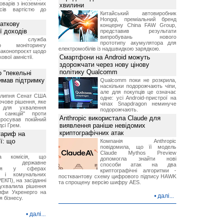
оварів з іноземних
хвилини
йсів вартістю до
Китайський автовиробник
Hongqi, преміальний бренд
аткову
концерну China FAW Group,
ї доходів
представив результати
випробувань нового
вна служба
прототипу акумулятора для
го моніторингу
електромобілів із надшвидкою зарядкою.
законопроєкт щодо
Смартфони на Android можуть
ової амністії.
здорожчати через нову цінову
політику Qualcomm
 "пекельні
римав підтримку
Qualcomm поки не розкрила,
наскільки подорожчають чіпи,
але для покупців це означає
9 липня Сенат США
одне: усі Android-пристрої на
чове рішення, яке
чіпах Snapdragon неминуче
 для ухвалення
подорожчають.
х санкцій" проти
Anthropic використала Claude для
просував покійний
виявлення раніше невідомих
дсі Грем.
криптографічних атак
тариф на
ї: що
Компанія Anthropic
повідомила, що її модель
Claude Mythos Preview
на комісія, що
допомогла знайти нові
ює державне
способи атак на два
ання у сферах
криптографічні алгоритми -
и і комунальних
постквантову схему цифрового підпису HAWK
ЕКП), на засіданні
та спрощену версію шифру AES.
 ухвалила рішення
ифи Укренерго на
•
далі...
я бізнесу.
•
далі...