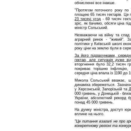
обчисленні все інакше.
"Протягом поточного року по 
площею 65 тисяч гектарів. Це 
23 тисячі угод
- 69 тисяч гект
зріс, як бачимо, обсяги ціна пі
міністр Сольський.
Незважаючи на війну та спад 
аграрний ринок - "живий". З
політики у Київській школі еко
року ціни на землю були в сер
За його підрахунками, середн
гектар, але ситуація дуже від
вторгнення було 32,2 тисяч г
покриває торішню інфляцію,
середня ціна впала із 1190 до 
Микола Сольський вважає, що
динаміка збережеться. Зазнач
у Херсонській, Запорізькій та 
000 гривень, у Донецькій - бли
України, абсолютний рекорд бу
понад 45 000 гривень.
На думку міністра, доступ юр
вплине на нього.
"Це питання взагалі не про гр
конкретному регіоні та конкур