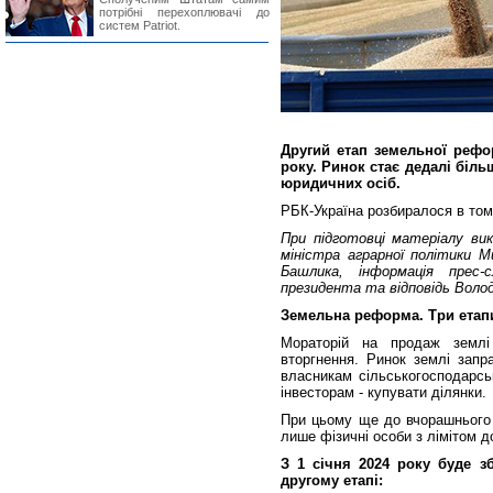
потрібні перехоплювачі до
систем Patriot.
Другий етап земельної рефор
року. Ринок стає дедалі біль
юридичних осіб.
РБК-Україна розбиралося в тому
При підготовці матеріалу вик
міністра аграрної політики 
Башлика, інформація прес-
президента та відповідь Воло
Земельна реформа. Три етапи
Мораторій на продаж земл
вторгнення. Ринок землі запр
власникам сільськогосподарсь
інвесторам - купувати ділянки.
При цьому ще до вчорашнього 
лише фізичні особи з лімітом до
З 1 січня 2024 року буде з
другому етапі: