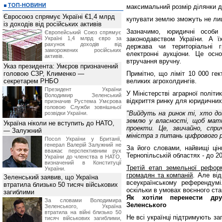
ТОП-НОВИНИ
максимальний розмір ділянки дл
Євросоюз спрямує Україні €1,4 млрд
купувати землю зможуть не лиш
із доходів від російських активів
Зазначимо, юридичні особи
Європейський Союз спрямує
Україні 1,4 млрд євро за
законодавством України. А ї
рахунок доходів від
держава чи територіальні 
заморожених російських
електронні аукціони. Це осн
активів.
втручання вручну.
Указ президента: Умєров призначений
головою СЗР, Клименко —
Примітно, що ліміт 10 000 гек
секретарем РНБО
великих агрохолдингів.
Президент України
У Міністерстві аграрної політ
Володимир Зеленський
відкриття ринку для юридичних 
призначив Pустема Умєрова
головою Служби зовнішньої
"Вийдуть на ринок ті, хто до
розвідки України.
землю у власності, щоб мати
Україна ніколи не вступить до НАТО,
проекти. Це, звичайно, спри
— Залужний
міністра з питань цифрового 
Посол України у Британії,
генерал Валерій Залужний не
За його словами, найвищі ціни
вважає перспективним рух
Тернопільській областях - до 20
України до членства в НАТО,
визначений в Конституції
Третій етап земельної рефор
України.
громадян та компаній
. Але ві
Зеленський заявив, що Україна
всеукраїнському референдумі
втратила близько 50 тисяч військових
оскільки в умовах воєнного с
загиблими
Як хотіли перенести дру
За словами Володимира
Зеленського
Зеленського, Україна
втратила на війні близько 50
Не всі українці підтримують за
тисяч військових загиблими,