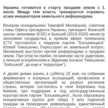
Украина готовится к старту продажи земли с 1
июля. Между тем власть тренируется отражать
атаки инициаторов земельного референдума.
Вечером понедельника Тимофей Милованов, советник
главы Офиса президента Украины, президент Киевской
школы экономики (KSE) и бывший (2019-2020) министр
экономики государства, в прямом эфире телеканала
ICTV поссорился с лидером партии "Батькивщина"
Юлией Тимошенко. Перессорил их земельный вопрос.
Милованов выступал против референдума о продаже
земли. При этом он прибег, по мнению части аудитории,
к личным оскорблениям и эйджизму (назвал Тимошенко
"бабушкой", да еще и "коррупции").
А двумя днями ранее, в субботу, 22 мая, на собрании
фермерских и аграрных ассоциаций, профсоюзов и
общественных организаций из разных регионов
страны, которое состоялось в селе Березовка под
Киевом, при поддержке и под непосредственным
кураторством партии "Батькивщина", была образована
инициативная группа для сбора 3 млн подписей
граждан за проведение референдума, единственный