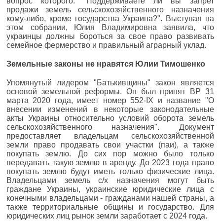
вопрос которого: "Поддерживаете ли вы запрет
продажи земель сельскохозяйственного назначения
кому-либо, кроме государства Украина?". Выступая на
этом собрании, Юлия Владимировна заявила, что
украинцы должны бороться за свое право развивать
семейное фермерство и правильный аграрный уклад.
Земельные законы не нравятся Юлии Тимошенко
Упомянутый лидером "Батькивщины" закон является
основой земельной реформы. Он был принят ВР 31
марта 2020 года, имеет номер 552-IX и название "О
внесении изменений в некоторые законодательные
акты Украины относительно условий оборота земель
сельскохозяйственного назначения". Документ
предоставляет владельцам сельскохозяйственной
земли право продавать свои участки (паи), а также
покупать землю. До сих пор можно было только
передавать такую землю в аренду. До 2023 года право
покупать землю будут иметь только физические лица.
Владельцами земель c/х назначения могут быть
граждане Украины, украинские юридические лица с
конечными владельцами - гражданами нашей страны, а
также территориальные общины и государство. Для
юридических лиц рынок земли заработает с 2024 года.