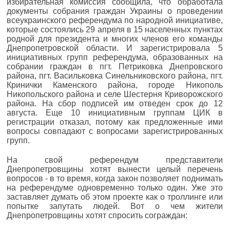
избирательная комиссия сообщила, что обработала
документы собрания граждан Украины о проведении
всеукраинского референдума по народной инициативе,
которые состоялись 29 апреля в 15 населенных пунктах
родной для президента и многих членов его команды
Днепропетровской области. И зарегистрировала 5
инициативных групп референдума, образованных на
собрании граждан в пгт. Петриковка Днепровского
района, пгт. Васильковка Синельниковского района, пгт.
Кринички Каменского района, городе Никополь
Никопольского района и селе Шестерня Криворожского
района. На сбор подписей им отведен срок до 12
августа. Еще 10 инициативным группам ЦИК в
регистрации отказал, потому как предложенные ими
вопросы совпадают с вопросами зарегистрированных
групп.
На свой референдум представители
Днепропетровщины хотят вынести целый перечень
вопросов - в то время, когда закон позволяет поднимать
на референдуме одновременно только один. Уже это
заставляет думать об этом проекте как о троллинге или
попытке запутать людей. Вот о чем жители
Днепропетровщины хотят спросить сограждан: