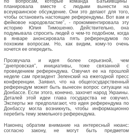
по вопросам, которые команда "Батькивщины"
планировала вместе с людьми вынести на
всеукраинское обсуждение. Они это делают для того,
чтобы остановить настоящие референдумы. Вот вам и
фейковое народовластие", - прокомментировала эту
историю Юлия Тимошенко. Действительно, она
подумывала спросить людей о чем-то подобном, когда
в январе анонсировала пять референдумов по
похожим вопросам. Но, как видим, кому-то очень
хочется ее опередить.
Прозвучала и идея более серьезной, чем
"днепровская", инициативы, тоже связанной с
проведением референдума. Озвучил ее на прошлой
неделе сам президент Зеленский на ежегодной пресс
конференции. Заявил, что на общегосударственный
референдум может быть вынесен вопрос ситуации на
Донбассе. Если этого, конечно, захочет народ Украины.
Деталей этой идеи глава государства не озвучил.
Эксперты же предполагают, что идея референдума по
Донбассу могла возникнуть, чтобы информационно
перебить тему земельного референдума.
Наконец обратим внимание на интересный нюанс:
согласно закону, не могут быть предметом