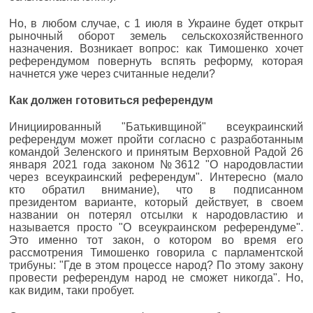
Но, в любом случае, с 1 июля в Украине будет открыт
рыночный оборот земель сельскохозяйственного
назначения. Возникает вопрос: как Тимошенко хочет
референдумом повернуть вспять реформу, которая
начнется уже через считанные недели?
Как должен готовиться референдум
Инициированный "Батькивщиной" всеукраинский
референдум может пройти согласно с разработанным
командой Зеленского и принятым Верховной Радой 26
января 2021 года законом №3612 "О народовластии
через всеукраинский референдум". Интересно (мало
кто обратил внимание), что в подписанном
президентом варианте, который действует, в своем
названии он потерял отсылки к народовластию и
называется просто "О всеукраинском референдуме".
Это именно тот закон, о котором во время его
рассмотрения Тимошенко говорила с парламентской
трибуны: "Где в этом процессе народ? По этому закону
провести референдум народ не сможет никогда". Но,
как видим, таки пробует.