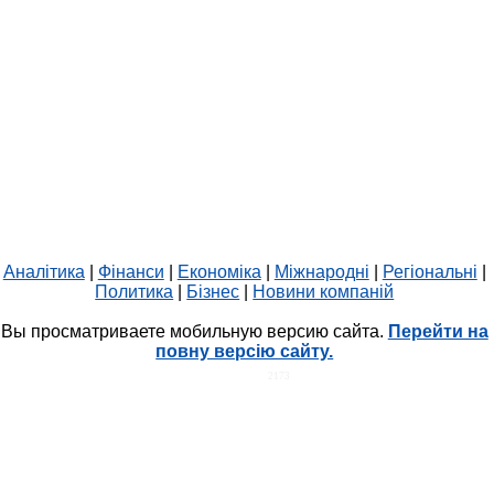
Аналітика
|
Фінанси
|
Економіка
|
Міжнародні
|
Регіональні
|
Политика
|
Бізнес
|
Новини компаній
Вы просматриваете мобильную версию сайта.
Перейти на
повну версію сайту.
HIT.UA
2173