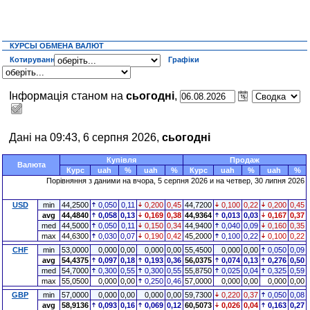
КУРСЫ ОБМЕНА ВАЛЮТ
Котирування
Графіки
Інформація станом на
сьогодні
,
Дані на 09:43, 6 серпня 2026,
сьогодні
Купівля
Продаж
Валюта
Курс
uah
%
uah
%
Курс
uah
%
uah
%
Порівняння з даними на
вчора
, 5 серпня 2026 и на четвер, 30 липня 2026
USD
min
44,2500
0,050
0,11
0,200
0,45
44,7200
0,100
0,22
0,200
0,45
avg
44,4840
0,058
0,13
0,169
0,38
44,9364
0,013
0,03
0,167
0,37
med
44,5000
0,050
0,11
0,150
0,34
44,9400
0,040
0,09
0,160
0,35
max
44,6300
0,030
0,07
0,190
0,42
45,2000
0,100
0,22
0,100
0,22
CHF
min
53,0000
0,000
0,00
0,000
0,00
55,4500
0,000
0,00
0,050
0,09
avg
54,4375
0,097
0,18
0,193
0,36
56,0375
0,074
0,13
0,276
0,50
med
54,7000
0,300
0,55
0,300
0,55
55,8750
0,025
0,04
0,325
0,59
max
55,0500
0,000
0,00
0,250
0,46
57,0000
0,000
0,00
0,000
0,00
GBP
min
57,0000
0,000
0,00
0,000
0,00
59,7300
0,220
0,37
0,050
0,08
avg
58,9136
0,093
0,16
0,069
0,12
60,5073
0,026
0,04
0,163
0,27