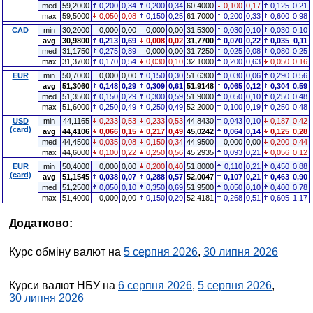
med
59,2000
0,200
0,34
0,200
0,34
60,4000
0,100
0,17
0,125
0,21
max
59,5000
0,050
0,08
0,150
0,25
61,7000
0,200
0,33
0,600
0,98
CAD
min
30,2000
0,000
0,00
0,000
0,00
31,5300
0,030
0,10
0,030
0,10
avg
30,9800
0,213
0,69
0,008
0,02
31,7700
0,070
0,22
0,035
0,11
med
31,1750
0,275
0,89
0,000
0,00
31,7250
0,025
0,08
0,080
0,25
max
31,3700
0,170
0,54
0,030
0,10
32,1000
0,200
0,63
0,050
0,16
EUR
min
50,7000
0,000
0,00
0,150
0,30
51,6300
0,030
0,06
0,290
0,56
avg
51,3060
0,148
0,29
0,309
0,61
51,9148
0,065
0,12
0,304
0,59
med
51,3500
0,150
0,29
0,300
0,59
51,9000
0,050
0,10
0,250
0,48
max
51,6000
0,250
0,49
0,250
0,49
52,2000
0,100
0,19
0,250
0,48
USD
min
44,1165
0,233
0,53
0,233
0,53
44,8430
0,043
0,10
0,187
0,42
(card)
avg
44,4106
0,066
0,15
0,217
0,49
45,0242
0,064
0,14
0,125
0,28
med
44,4500
0,035
0,08
0,150
0,34
44,9500
0,000
0,00
0,200
0,44
max
44,6000
0,100
0,22
0,250
0,56
45,2935
0,093
0,21
0,056
0,12
EUR
min
50,4000
0,000
0,00
0,200
0,40
51,8000
0,110
0,21
0,450
0,88
(card)
avg
51,1545
0,038
0,07
0,288
0,57
52,0047
0,107
0,21
0,463
0,90
med
51,2500
0,050
0,10
0,350
0,69
51,9500
0,050
0,10
0,400
0,78
max
51,4000
0,000
0,00
0,150
0,29
52,4181
0,268
0,51
0,605
1,17
Додатково:
Курс обміну валют на
5 серпня 2026
,
30 липня 2026
Курси валют НБУ на
6 серпня 2026
,
5 серпня 2026
,
30 липня 2026