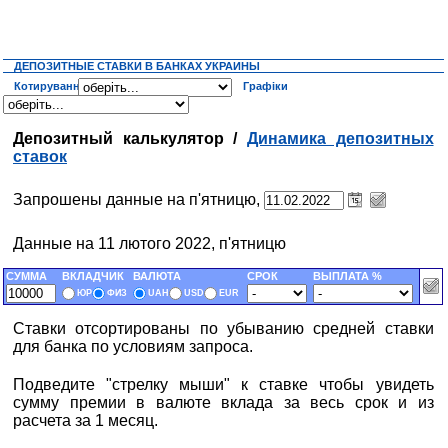
ДЕПОЗИТНЫЕ СТАВКИ В БАНКАХ УКРАИНЫ
Котирування
Графіки
Депозитный калькулятор /
Динамика депозитных
ставок
Запрошены данные на п'ятницю,
Данные на 11 лютого 2022, п'ятницю
СУММА
ВКЛАДЧИК
ВАЛЮТА
СРОК
ВЫПЛАТА %
ЮР
ФИЗ
UAH
USD
EUR
Ставки отсортированы по убыванию средней ставки
для банка по условиям запроса.
Подведите "стрелку мыши" к ставке чтобы увидеть
сумму премии в валюте вклада за весь срок и из
расчета за 1 месяц.