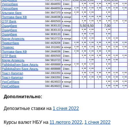
Укргазбанк
*,**
*,**
*,**
*,**
*,**
*,**
044 4944650
1/мес.
Укргазбанк
*,**
*,**
*,**
*,**
*,**
*,**
*,**
044 4944650
в конце
Альпари банк
*,**
*,**
*,**
*,**
044 3647370
в конце
Полтава-банк КФ
*,**
*,**
*,**
*,**
044 2444036
в конце
OTP Bank
*,**
*,**
*,**
*,**
*,**
*,**
044 4900500
в конце
Ощадбанк
5,50
6,50
7,00
044 3630133
1/квар.
Ощадбанк
*,**
*,**
*,**
044 3630133
в конце
Ощадбанк
*,**
*,**
*,**
044 3630133
1/мес.
Креди Агриколь
*,**
*,**
*,**
*,**
044 5810723
в конце
Приватбанк
*,**
*,**
*,**
*,**
*,**
*,**
*,**
044 4429206
1/мес.
Правекс
*,**
*,**
*,**
*,**
*,**
*,**
*,**
044 2011662
в конце
Полтава-банк КФ
*,**
*,**
*,**
*,**
*,**
044 2444036
1/мес.
OTP Bank
*,**
*,**
*,**
*,**
*,**
*,**
044 4900500
1/мес.
Креди Агриколь
*,**
*,**
*,**
044 5810723
1/мес.
Райффайзен Банк Аваль
*,**
*,**
*,**
*,**
044 4908888
в конце
Райффайзен Банк Аваль
*,**
*,**
*,**
044 4908888
1/мес.
Траст-Капитал
*,**
*,**
*,**
*,**
*,**
*,**
044 2063350
в конце
Траст-Капитал
*,**
*,**
*,**
*,**
*,**
*,**
044 2063350
1/мес.
УкрСиббанк
*,**
*,**
*,**
044 4624923
в конце
УкрСиббанк
*,**
*,**
*,**
044 4624923
1/мес.
Дополнительно:
Депозитные ставки на
1 січня 2022
Курсы валют НБУ на
11 лютого 2022
,
1 січня 2022