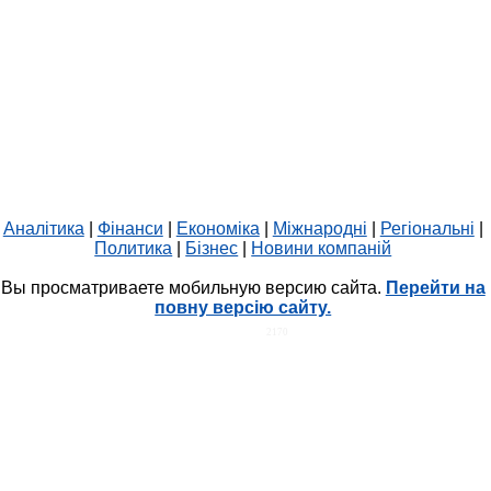
Аналітика
|
Фінанси
|
Економіка
|
Міжнародні
|
Регіональні
|
Политика
|
Бізнес
|
Новини компаній
Вы просматриваете мобильную версию сайта.
Перейти на
повну версію сайту.
HIT.UA
2170