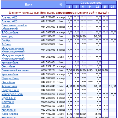
Cрок, месяцев
Банк
%
1
3
6
9
12
18
24
Для получения данных Вмм нужно
зарестрироваться
или
войти на сайт
Альянс АКБ
*,**
**,**
**,**
**,**
**,**
**,**
044 2246670
в конце
Альянс АКБ
*,**
**,**
**,**
**,**
**,**
**,**
044 2246670
1/мес.
Банк инвестиций и
*,**
**,**
**,**
**,**
**,**
**,**
044 2077020
в конце
сбережений
ТАСкомбанк
*,**
*,**
**,**
**,**
**,**
**,**
**,**
044 3932582
в конце
Конкорд
9,00
9,50
10,50
0562 310430
1/мес.
Глобус
*,**
*,**
*,**
*,**
**,**
**,**
**,**
044 3920000
1/мес.
А-Банк
*,**
*,**
**,**
0800 500809
1/мес.
Международный
*,**
*,**
*,**
**,**
**,**
044 3517941
в конце
Инвестиционный
Международный
*,**
*,**
*,**
**,**
**,**
044 3517941
1/мес.
Инвестиционный
Кристалбанк
*,**
*,**
*,**
044 5904664
1/мес.
Окси банк
*,**
*,**
*,**
*,**
044 2369183
в конце
Земельный капитал
7,60
8,75
8,50
9,90
9,90
9,40
0800 218284
1/мес.
Кристалбанк
*,**
*,**
*,**
**,**
044 5904664
в конце
Пиреус Банк
*,**
*,**
*,**
044 5373016
в конце
Окси банк
*,**
*,**
*,**
*,**
044 2369183
1/мес.
Асвио Банк
4,00
8,00
9,00
10,50
11,00
044 2054345
1/мес.
Пиреус Банк
*,**
*,**
*,**
044 5373016
1/мес.
Универсал Банк
*,**
*,**
*,**
*,**
**,**
**,**
0800 300200
в конце
Идея Банк
*,**
*,**
*,**
*,**
*,**
*,**
044 2351870
в конце
Альтбанк
*,**
*,**
*,**
0800 309900
в конце
ПУМБ
*,**
*,**
*,**
*,**
*,**
*,**
0800 500490
1/мес.
Кредобанк
*,**
*,**
*,**
*,**
*,**
032 2972320
в конце
Банк Восток
4,00
7,50
8,50
8,50
044 4812266
1/мес.
Кредобанк
3,00
6,50
9,00
8,00
8,50
032 2972320
1/мес.