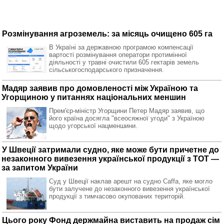
Розмінування агроземель: за місяць очищено 605 га
В Україні за державною програмою компенсації
вартості розмінування оператори протимінної
діяльності у травні очистили 605 гектарів земель
сільськогосподарського призначення.
Мадяр заявив про домовленості між Україною та
Угорщиною у питаннях національних меншин
Прем'єр-міністр Угорщини Петер Мадяр заявив, що
його країна досягла "всеосяжної угоди" з Україною
щодо угорської нацменшини.
У Швеції затримали судно, яке може бути причетне до
незаконного вивезення української продукції з ТОТ —
за запитом України
Суд у Швеції наклав арешт на судно Caffa, яке могло
бути залучене до незаконного вивезення української
продукції з тимчасово окупованих територій.
Цього року Фонд держмайна виставить на продаж сім