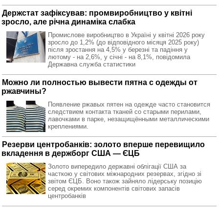
Держстат зафіксував: промвиробництво у квітні
зросло, але річна динаміка слабка
Промислове виробництво в Україні у квітні 2026 року
зросло до 1,2% (до відповідного місяця 2025 року)
після зростання на 4,5% у березні та падіння у
лютому - на 2,6%, у січні - на 8,1%, повідомила
Державна служба статистики
Можно ли полностью вывести пятна с одежды от
ржавчины?
Появление ржавых пятен на одежде часто становится
следствием контакта тканей со старыми перилами,
лавочками в парке, незащищёнными металлическими
креплениями.
Резерви центробанків: золото вперше перевищило
вкладення в держборг США — ЄЦБ
Золото випередило державні облігації США за
часткою у світових міжнародних резервах, згідно зі
звітом ЄЦБ. Воно також зайняло лідерську позицію
серед окремих компонентів світових запасів
центробанків