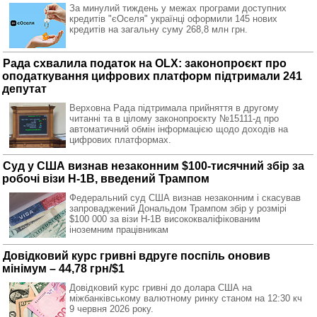
За минулий тиждень у межах програми доступних
кредитів "єОселя" українці оформили 145 нових
кредитів на загальну суму 268,8 млн грн.
Рада схвалила податок на OLX: законопроєкт про
оподаткування цифрових платформ підтримали 241
депутат
Верховна Рада підтримала прийняття в другому
читанні та в цілому законопроєкту №15111-д про
автоматичний обмін інформацією щодо доходів на
цифрових платформах.
Суд у США визнав незаконним $100-тисячний збір за
робочі візи H-1B, введений Трампом
Федеральний суд США визнав незаконним і скасував
запроваджений Дональдом Трампом збір у розмірі
$100 000 за візи H-1B висококваліфікованим
іноземним працівникам
Довідковий курс гривні вдруге поспіль оновив
мінімум – 44,78 грн/$1
Довідковий курс гривні до долара США на
міжбанківському валютному ринку станом на 12:30 кч
9 червня 2026 року.