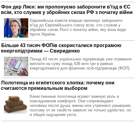
Фон дер Ляєн: ми пропонуємо заборонити в'їзд в ЄС
всім, хто служив у збройних силах РФ з початку війни
Європейська комісія вперше пропонує заборонити
в'їзд до Європейського союзу всім, хто служив у
збройних силах Росії з початку війни, яку вона веде
проти України.
Більше 43 тисяч ФОПів скористалися програмою
енергопідтримки — Свириденко
Понад 43 тисяч українських підприємців уже отримали
виплати на суму понад 438 млн грн в рамках
енергодопомоги для фізичних осіб-підприємців (ФОП)
Полотенца из египетского хлопка: почему они
считаются премиальным выбором
Качественные полотенца играют важную роль в
повседневном комфорте. Они сопровождают
человека после душа, ванны или утреннего умывания,
поэтому от их свойств зависит не только удобство, но
и общее ощущение уюта.