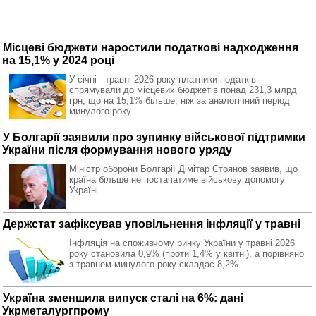
Місцеві бюджети наростили податкові надходження
на 15,1% у 2024 році
У січні - травні 2026 року платники податків
спрямували до місцевих бюджетів понад 231,3 млрд
грн, що на 15,1% більше, ніж за аналогічний період
минулого року.
У Болгарії заявили про зупинку військової підтримки
України після формування нового уряду
Міністр оборони Болгарії Дімітар Стоянов заявив, що
країна більше не постачатиме військову допомогу
Україні.
Держстат зафіксував уповільнення інфляції у травні
Інфляція на споживчому ринку України у травні 2026
року становила 0,9% (проти 1,4% у квітні), а порівняно
з травнем минулого року складає 8,2%.
Україна зменшила випуск сталі на 6%: дані
Укрметалургпрому