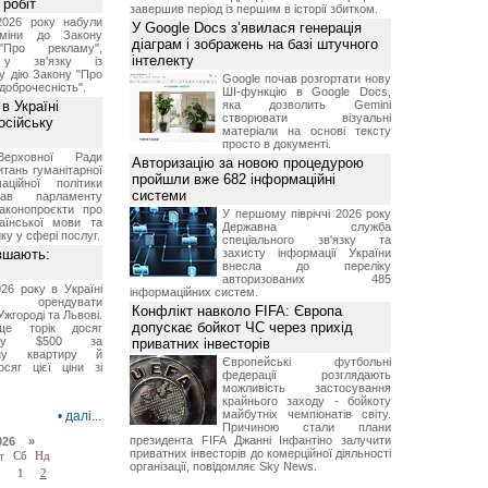
 робіт
завершив період із першим в історії збитком.
2026 року набули
У Google Docs з’явилася генерація
зміни до Закону
діаграм і зображень на базі штучного
"Про рекламу",
інтелекту
 у зв'язку із
у дію Закону "Про
Google почав розгортати нову
доброчесність".
ШІ-функцію в Google Docs,
в Україні
яка дозволить Gemini
створювати візуальні
осійську
матеріали на основі тексту
просто в документі.
Верховної Ради
Авторизацію за новою процедурою
итань гуманітарної
пройшли вже 682 інформаційні
аційної політики
системи
вав парламенту
аконопроєкти про
У першому півріччі 2026 року
аїнської мови та
Державна служба
ку у сфері послуг.
спеціального зв'язку та
вшають:
захисту інформації України
внесла до переліку
авторизованих 485
26 року в Україні
інформаційних систем.
че орендувати
Конфлікт навколо FIFA: Європа
Ужгороді та Львові.
допускає бойкот ЧС через прихід
ще торік досяг
 у $500 за
приватних інвесторів
тну квартиру й
Європейські футбольні
осяг цієї ціни зі
федерації розглядають
можливість застосування
крайнього заходу - бойкоту
майбутніх чемпіонатів світу.
•
далі...
Причиною стали плани
президента FIFA Джанні Інфантіно залучити
026 »
приватних інвесторів до комерційної діяльності
т
Сб
Нд
організації, повідомляє Sky News.
1
2