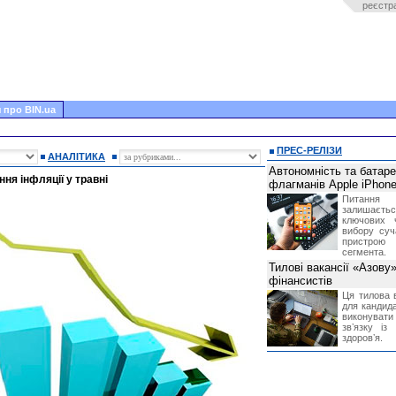
реєстр
 про BIN.ua
ПРЕС-РЕЛІЗИ
АНАЛІТИКА
Автономність та батар
ня інфляції у травні
флагманів Apple iPhone
Питання
залишає
ключових 
вибору суч
пристрою
сегмента.
Тилові вакансії «Азову
фінансистів
Ця тилова в
для кандида
виконувати 
звʼязку із
здоровʼя.