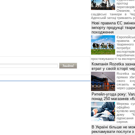
протоці
переговор
Оманом, т
саудівські танкери в Че
Аденській затоці тримають р
Нові правила ЄС зміню
імпорту продукції твар
походження
Європейсь
правила і
тваринног
потребує 
експорте
виробничих
простежуваності та експортн
Компанія Rozetka зазн
втрат у своїй історії ч
Rozetka за
прямих збит
свого іс
сягають м
через удари
Ритейл-угода року: Var
понад 250 магазинів «
Мережа суп
офіційно
купівлю мер
дому "Ко
підписання 
серпня.
В Україні більше не мо
рекламувати послуги з