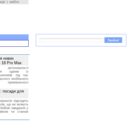
ація
|
ввійти
ея нових
 18 Pro Max
 автономності
ться одним із
чинників під час
асного мобільного
 преміального
»: посади для
акансія підходить
тів, що не можуть
бойові завдання у
 віком чи станом