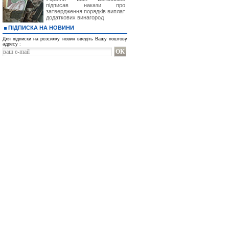
підписав накази про
затвердження порядків виплат
додаткових винагород
ПІДПИСКА НА НОВИНИ
Для підписки на розсилку новин введіть Вашу поштову
адресу :