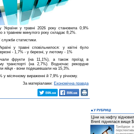
у України у травні 2026 року становила 0,9%
няно з травнем минулого року складає 8,2%.
ї служби статистики.
раїні у травні сповільнилося: у квітні було
резні - 1,7% - у березні, у лютому - 1%
чали фрукти (на 11,1%), а також проїзд в
му транспорті (на 2,7%). Водночас рекордне
ли яйця - вони подешевшали на 15,3%.
% у місячному вираженні й 7,9% у річному.
За матеріалами:
Економічна правда
У РУБРИЦІ
Ціни на нафту відновил
Brent піднялася вище $
Трейдери о
перспекти
судноплав