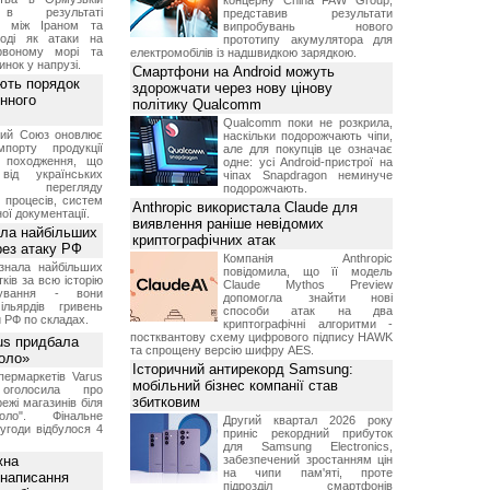
концерну China FAW Group,
 в результаті
представив результати
ів між Іраном та
випробувань нового
оді як атаки на
прототипу акумулятора для
рвоному морі та
електромобілів із надшвидкою зарядкою.
инок у напрузі.
Смартфони на Android можуть
ють порядок
здорожчати через нову цінову
инного
політику Qualcomm
Qualcomm поки не розкрила,
кий Союз оновлює
наскільки подорожчають чіпи,
мпорту продукції
але для покупців це означає
о походження, що
одне: усі Android-пристрої на
від українських
чіпах Snapdragon неминуче
рів перегляду
подорожчають.
 процесів, систем
Anthropic використала Claude для
ої документації.
виявлення раніше невідомих
ала найбільших
криптографічних атак
ерез атаку РФ
Компанія Anthropic
знала найбільших
повідомила, що її модель
ків за всю історію
Claude Mythos Preview
нування - вони
допомогла знайти нові
ільярдів гривень
способи атак на два
 РФ по складах.
криптографічні алгоритми -
постквантову схему цифрового підпису HAWK
us придбала
та спрощену версію шифру AES.
Коло»
Історичний антирекорд Samsung:
ермаркетів Varus
мобільний бізнес компанії став
 оголосила про
збитковим
ежі магазинів біля
ло". Фінальне
Другий квартал 2026 року
угоди відбулося 4
приніс рекордний прибуток
для Samsung Electronics,
жна
забезпечений зростанням цін
на чипи пам'яті, проте
 написання
підрозділ смартфонів