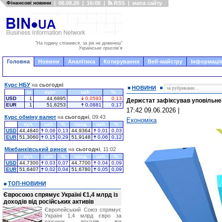
Фінансові новини
|
06.08.26
|
16:06
|
RSS
|
мапа сайту
"На годину спізнився, за рік не доженеш"
Українське прислів'я
Головна
Новини
Аналітика
Котирування
Веб-майстру
Інформація
Курс НБУ
на
сьогодні
НОВИНИ
за
курс
uah
%
USD
1
44,6895
0,0593
0,13
Держстат зафіксував уповільнен
EUR
1
51,6253
0,0881
0,17
17:42 09.06.2026
|
Курс обміну валют
на
сьогодні
, 09:43
Економіка
куп.
uah
%
прод.
uah
%
USD
44,4840
0,06
0,13
44,9364
0,01
0,03
EUR
51,3060
0,15
0,29
51,9148
0,06
0,12
Міжбанківський ринок
на
сьогодні
, 11:02
куп.
uah
%
прод.
uah
%
USD
44,7300
0,03
0,07
44,7700
0,04
0,09
EUR
51,6407
0,02
0,04
51,6780
0,05
0,09
ТОП-НОВИНИ
Євросоюз спрямує Україні €1,4 млрд із
доходів від російських активів
Європейський Союз спрямує
Україні 1,4 млрд євро за
рахунок доходів від