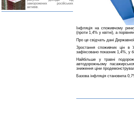
заморожених російських
активів.
Інфляція на споживчому ринк
(проти 1,4% у квітні), а порів
Про це свідчать дані Державно
Зростання споживчих цін в Ук
зафіксовано показник 1,4%, у бе
Найбільше у травні подорож
автодорожньому пасажирсько
зниження ціни продемонструва
Базова інфляція становила 0,7