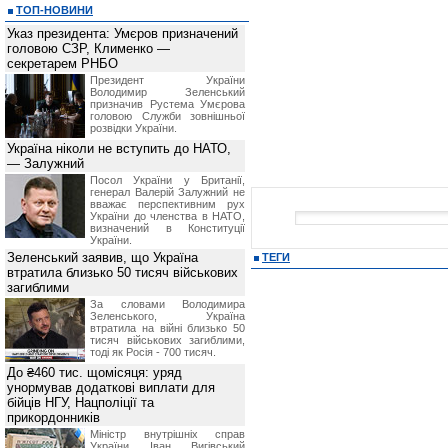
ТОП-НОВИНИ
Указ президента: Умєров призначений
головою СЗР, Клименко —
секретарем РНБО
Президент України
Володимир Зеленський
призначив Pустема Умєрова
головою Служби зовнішньої
розвідки України.
Україна ніколи не вступить до НАТО,
— Залужний
Посол України у Британії,
генерал Валерій Залужний не
вважає перспективним рух
України до членства в НАТО,
визначений в Конституції
України.
Зеленський заявив, що Україна
ТЕГИ
втратила близько 50 тисяч військових
загиблими
За словами Володимира
Зеленського, Україна
втратила на війні близько 50
тисяч військових загиблими,
тоді як Росія - 700 тисяч.
До ₴460 тис. щомісяця: уряд
унормував додаткові виплати для
бійців НГУ, Нацполіції та
прикордонників
Міністр внутрішніх справ
України Іван Вигівський