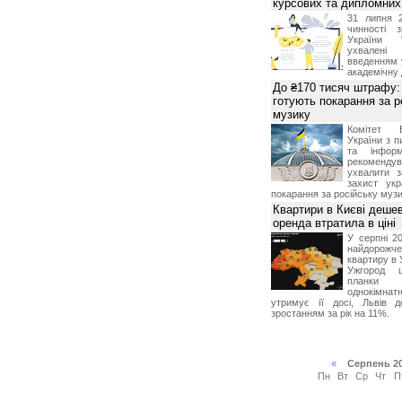
курсових та дипломних
31 липня 
чинності 
України 
ухвалені
введенням 
академічну 
До ₴170 тисяч штрафу: 
готують покарання за р
музику
Комітет 
України з п
та інформ
рекоменду
ухвалити з
захист укр
покарання за російську музи
Квартири в Києві деше
оренда втратила в ціні
У серпні 20
найдорож
квартиру в 
Ужгород 
планки
однокімна
утримує її досі, Львів д
зростанням за рік на 11%.
«
Серпень 2
Пн
Вт
Ср
Чт
П