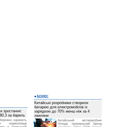
БІЗНЕС
Китайські розробники створили
батарею для електромобілів із
и зростання:
зарядкою до 70% менш ніж за 4
80,3 за барель
хвилини
бережно оцінюють
Китайський автовиробник
ви нормалізації
Hongqi, преміальний бренд
ства в Ормузькій