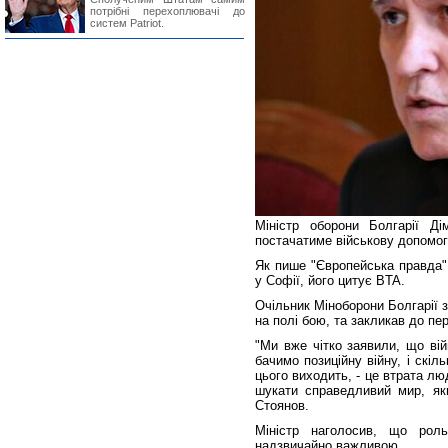
потрібні перехоплювачі до
систем Patriot.
Міністр оборони Болгарії Д
постачатиме військову допомогу
Як пише "Європейська правда"
у Софії, його цитує BTA.
Очільник Міноборони Болгарії з
на полі бою, та закликав до пе
"Ми вже чітко заявили, що вій
бачимо позиційну війну, і скі
цього виходить, - це втрата люд
шукати справедливий мир, яки
Стоянов.
Міністр наголосив, що рол
надзвичайно важливою.