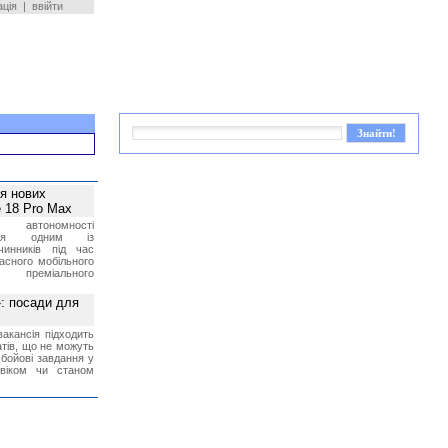
ація
|
ввійти
ея нових
 18 Pro Max
 автономності
ться одним із
чинників під час
асного мобільного
 преміального
»: посади для
акансія підходить
тів, що не можуть
бойові завдання у
 віком чи станом