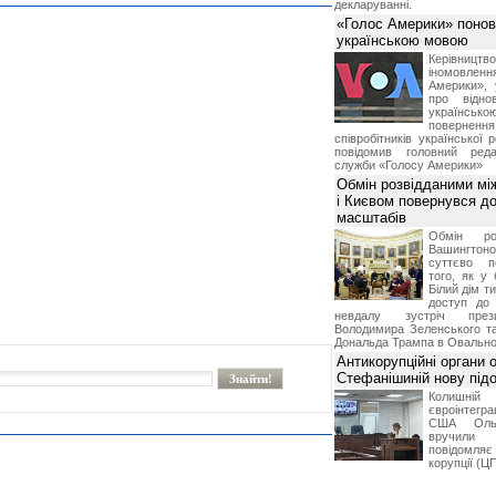
декларуванні.
«Голос Америки» поно
українською мовою
Керівництв
іномовл
Америки», 
про відно
українс
поверне
співробітників української 
повідомив головний реда
служби «Голосу Америки»
Обмін розвідданими мі
і Києвом повернувся д
масштабів
Обмін ро
Вашингт
суттєво п
того, як у 
Білий дім т
доступ до 
невдалу зустріч през
Володимира Зеленського т
Дональда Трампа в Овальном
Антикорупційні органи 
Стефанішиній нову пі
Колишній 
євроінтегра
США Ольз
вручили 
повідомля
корупції (Ц