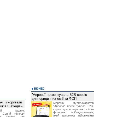
БІЗНЕС
"Аврора" презентувала B2B-сервіс
для юридичних осіб та ФОП
ії ігнорувати
Мережа мультимаркетів
ників Шахедів»
"Аврора" презентувала B2B-
сервіс для юридичних осіб та
тний радник
фізичних осіб-підприємців,
а Сергій «Флеш»
який допоможе здійснювати
нов заявив, що