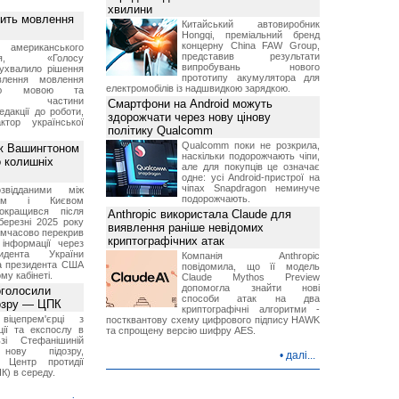
хвилини
вить мовлення
Китайський автовиробник
Hongqi, преміальний бренд
концерну China FAW Group,
о американського
представив результати
ення, «Голосу
випробувань нового
ухвалило рішення
прототипу акумулятора для
влення мовлення
електромобілів із надшвидкою зарядкою.
ькою мовою та
ння частини
Смартфони на Android можуть
редакції до роботи,
здорожчати через нову цінову
ктор української
політику Qualcomm
Qualcomm поки не розкрила,
ж Вашингтоном
наскільки подорожчають чіпи,
о колишніх
але для покупців це означає
одне: усі Android-пристрої на
чіпах Snapdragon неминуче
звідданими між
подорожчають.
оном і Києвом
окращився після
Anthropic використала Claude для
березні 2025 року
виявлення раніше невідомих
имчасово перекрив
криптографічних атак
інформації через
идента України
Компанія Anthropic
а президента США
повідомила, що її модель
у кабінеті.
Claude Mythos Preview
допомогла знайти нові
оголосили
способи атак на два
дозру — ЦПК
криптографічні алгоритми -
віцепрем'єрці з
постквантову схему цифрового підпису HAWK
ції та експослу в
та спрощену версію шифру AES.
і Стефанішиній
нову підозру,
•
далі...
є Центр протидії
ПК) в середу.