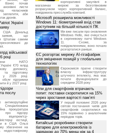
корпоративні закупівлі в
ий бізнес почав
магазинах мережі за безготівковим
и анонімні листи
розрахунком через корпоративний баланс,
ід «власників
повідомила пресслужба компанії.
 заплатити, аби
Microsoft розширила можливості
так дронів.
Windows 11: біометричний вхід став
triot Україні
доступним на більшій кількості ПК
заяву
Ми вже писали про оновлення
т США Дональд
Windows Hello, яке очікується
заявив, що
в серпневому патчі Windows
м Штатам самим
11. Схоже, за
перехоплювачі до
повідомленнями, воно почало
ot.
розгортатися раніше.
лрд військової
ЄС розгортає мережу AI-гігафабрик
6 році
для зміцнення позицій у глобальних
-члени НАТО
технологіях
Україні €70 млрд
Єврокомісія прагне створити
кову допомогу,
власну інфраструктуру
я та підготовку
штучного інтелекту, яка має
х у 2026 році.
почати функціонувати до
й обсяг підтримки
середини 2028 року
ти й у 2027 році.
підозри
Чіпи для смартфонів втрачають
 та послу
попит: поставки скоротилися на 15%
через зростання вартості пам’яті
е антикорупційне
У першій половині 2026 року
Спеціалізована
світові постачання чипів для
ійна прокуратура
смартфонів скоротилися на
ли про підозру
15% порівняно з аналогічним
 віцепрем'єр-
періодом торік.
міністерці юстиції,
Китайські розробники створили
їни в США Ользі
батарею для електромобілів із
му збагаченні на
 недостовірному
зарядкою до 70% менш ніж за 4