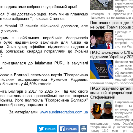
українськ
не надаватиме озброєння українській армії.
отримуват
нібито в
броя. У неї достатньо зброї, тому ми не плануємо
Шахедів» із пропозицією
підприємства не зазнавали а
аткове озброєння", - сказав Стоянов.
Постачання ракет для Pa
а Україні 13 пакетів військової допомоги, але
не буде: Трамп зробив 
 у секреті.
Президен
Трамп 
ним з найбільших виробників боєприпасів
Сполучени
о було надзвичайно важливим для Києва на
потрібні 
ни. Хоча уряд офіційно відмовився надавати
систем Patri
і, болгарські снаряди потрапляли до України
НАТО анонсувало €70 м
С.
підтримки України у 202
Держави
 приєдналася до ініціативи PURL із закупівлі
спрямують 
и.
на війсь
обладнанн
борах в Болгарії перемогла партія "Прогресивна
військови
сійським експрезидентом Руменом Радевим.
Аналогічни
союзники планують забезпечи
 більшість у 44,59% голосів.
НАБУ озвучило деталі 
та Болгарії з 2017 по 2026 рік. Під час свого
колишній віцепрем’єрці
ово висловлював проросійські заяви, зокрема
Стефанішиній
йським. Його політсила "Прогресивна Болгарія"
Національн
 новообраному парламенті.
бюро та 
антикорупц
За матеріалами:
www.eurointegration.com.ua
повідоми
колишній
міністерці-
колишньому послу Укра
Стефанішиній у незаконно
понад 13,9 млн грн та