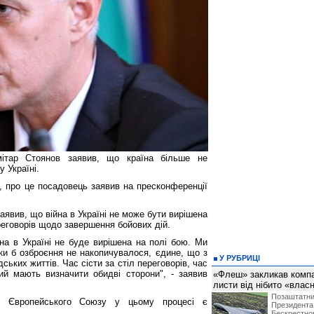
імітар Стоянов заявив, що країна більше не
 Україні.
, про це посадовець заявив на пресконференції
аявив, що війна в Україні не може бути вирішена
реговорів щодо завершення бойових дій.
на в Україні не буде вирішена на полі бою. Ми
льки б озброєння не накопичувалося, єдине, що з
У РУБРИЦІ
ських життів. Час сісти за стіл переговорів, час
й мають визначити обидві сторони", - заявив
«Флеш» закликав компан
листи від нібито «влас
Позашта
ь Європейського Союзу у цьому процесі є
Президент
Бескрест