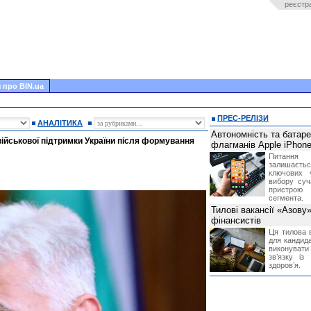
реєстр
 про BIN.ua
ПРЕС-РЕЛІЗИ
АНАЛІТИКА
Автономність та батар
військової підтримки України після формування
флагманів Apple iPhone
Питання
залишає
ключових 
вибору суч
пристрою
сегмента.
Тилові вакансії «Азову
фінансистів
Ця тилова в
для кандида
виконувати 
звʼязку із
здоровʼя.