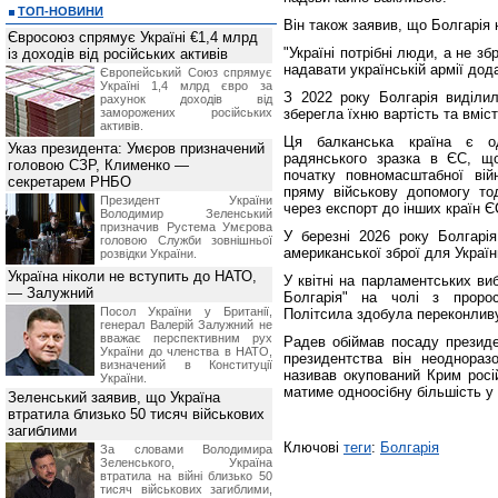
ТОП-НОВИНИ
Він також заявив, що Болгарія 
Євросоюз спрямує Україні €1,4 млрд
"Україні потрібні люди, а не з
із доходів від російських активів
надавати українській армії дод
Європейський Союз спрямує
Україні 1,4 млрд євро за
З 2022 року Болгарія виділил
рахунок доходів від
заморожених російських
зберегла їхню вартість та вміст
активів.
Ця балканська країна є од
Указ президента: Умєров призначений
радянського зразка в ЄС, щ
головою СЗР, Клименко —
початку повномасштабної вій
секретарем РНБО
пряму військову допомогу тод
Президент України
через експорт до інших країн Є
Володимир Зеленський
призначив Pустема Умєрова
У березні 2026 року Болгарія
головою Служби зовнішньої
американської зброї для Україн
розвідки України.
Україна ніколи не вступить до НАТО,
У квітні на парламентських ви
— Залужний
Болгарія" на чолі з проро
Посол України у Британії,
Політсила здобула переконливу
генерал Валерій Залужний не
вважає перспективним рух
Радев обіймав посаду президен
України до членства в НАТО,
президентства він неоднораз
визначений в Конституції
називав окупований Крим росі
України.
матиме одноосібну більшість у
Зеленський заявив, що Україна
втратила близько 50 тисяч військових
загиблими
Ключові
теги
:
Болгарія
За словами Володимира
Зеленського, Україна
втратила на війні близько 50
тисяч військових загиблими,