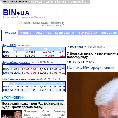
Фінансові новини
|
09.08.26
|
16:56
|
RSS
|
мапа сайту
"Учений іде, а неук слідом спотикається"
Українське прислів'я
Головна
Новини
Аналітика
Котирування
Веб-майстру
Інформація
Курс НБУ
на
завтра
НОВИНИ
за
курс
uah
%
USD
1
44,7579
0,0047
0,01
У Болгарії заявили про зупинку 
EUR
1
51,6148
0,0569
0,11
нового уряду
18:05 09.06.2026
|
Курс обміну валют
на 07.08.26, 09:48
куп.
uah
%
прод.
uah
%
Політика
,
Міжнародні новини
USD
44,4784
0,01
0,01
44,9448
0,01
0,02
EUR
51,2752
0,03
0,06
51,9080
0,01
0,01
Міжбанківський ринок
на 07.08.26, 17:01
куп.
uah
%
прод.
uah
%
USD
44,7500
0,05
0,11
44,7800
0,04
0,09
EUR
51,7399
0,13
0,25
51,7612
0,12
0,23
ТОП-НОВИНИ
Постачання ракет для Patriot Україні не
буде: Трамп зробив заяву
Президент США Дональд
Трамп заявив, що
Сполученим Штатам самим