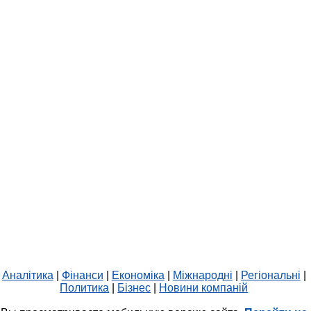
Аналітика
|
Фінанси
|
Економіка
|
Міжнародні
|
Регіональні
|
Политика
|
Бізнес
|
Новини компаній