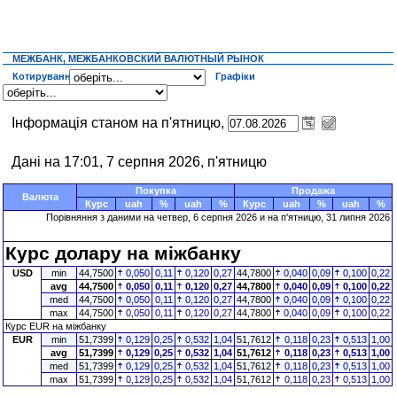
МЕЖБАНК, МЕЖБАНКОВСКИЙ ВАЛЮТНЫЙ РЫНОК
Котирування
Графіки
Інформація станом на п'ятницю,
Дані на 17:01, 7 серпня 2026, п'ятницю
Покупка
Продажа
Валюта
Курс
uah
%
uah
%
Курс
uah
%
uah
%
Порівняння з даними на четвер, 6 серпня 2026 и на п'ятницю, 31 липня 2026
Курс долару на міжбанку
USD
min
44,7500
0,050
0,11
0,120
0,27
44,7800
0,040
0,09
0,100
0,22
avg
44,7500
0,050
0,11
0,120
0,27
44,7800
0,040
0,09
0,100
0,22
med
44,7500
0,050
0,11
0,120
0,27
44,7800
0,040
0,09
0,100
0,22
max
44,7500
0,050
0,11
0,120
0,27
44,7800
0,040
0,09
0,100
0,22
Курс EUR на міжбанку
EUR
min
51,7399
0,129
0,25
0,532
1,04
51,7612
0,118
0,23
0,513
1,00
avg
51,7399
0,129
0,25
0,532
1,04
51,7612
0,118
0,23
0,513
1,00
med
51,7399
0,129
0,25
0,532
1,04
51,7612
0,118
0,23
0,513
1,00
max
51,7399
0,129
0,25
0,532
1,04
51,7612
0,118
0,23
0,513
1,00