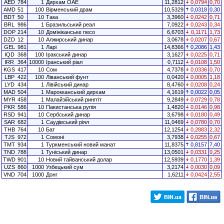
AED
784
1
Дирхам ОАЕ
11,2812
0,0794
0,70
AMD
51
100
Вірменський драм
10,5329
0,0318
0,30
BDT
50
10
Така
3,3960
0,0242
0,71
BRL
986
1
Бразильський реал
7,0922
0,0243
0,34
DOP
214
10
Домініканське песо
6,6703
0,1171
1,73
DZD
12
10
Алжирський динар
3,0678
0,0207
0,67
GEL
981
1
Ларі
14,8366
0,2086
1,43
IQD
368
100
Іракський динар
3,1627
0,0225
0,71
IRR
364
10000
Іранський ріал
0,7112
0,0108
1,50
KGS
417
10
Сом
4,7378
0,0336
0,70
LBP
422
100
Ліванський фунт
0,0420
0,0005
1,18
LYD
434
1
Лівійський динар
8,4760
0,0208
0,24
MAD
504
1
Марокканський дирхам
4,1619
0,0022
0,05
MYR
458
1
Малайзійський ринггіт
9,2849
0,0729
0,78
PKR
586
10
Пакистанська рупія
1,4820
0,0146
0,98
RSD
941
10
Сербський динар
3,6798
0,0180
0,49
SAR
682
1
Саудівський ріял
11,0469
0,0780
0,70
THB
764
10
Бат
12,1254
0,2883
2,32
TJS
972
1
Сомоні
3,7938
0,0255
0,67
TMT
934
1
Туркменський новий манат
11,8375
0,8157
7,40
TND
788
1
Туніський динар
13,0501
0,0331
0,25
TWD
901
10
Новий тайванський долар
12,5939
0,1770
1,39
UZS
860
1000
Узбецький сум
3,2174
0,0030
0,09
VND
704
1000
Донг
1,6211
0,0424
2,55