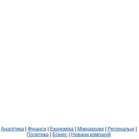
Аналітика
|
Фінанси
|
Економіка
|
Міжнародні
|
Регіональні
|
Политика
|
Бізнес
|
Новини компаній