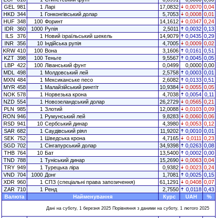
GEL
981
1
Ларі
17,0832
0,0070
0,04
HKD
344
1
Гонконгівський долар
5,7053
0,0008
0,01
HUF
348
100
Форинт
14,1612
0,0347
0,24
IDR
360
1000
Рупія
2,5011
0,0032
0,13
ILS
376
1
Новий ізраїльський шекель
14,9079
0,0435
0,29
INR
356
10
Індійська рупія
4,7005
0,0009
0,02
KRW
410
100
Вона
3,1606
0,0161
0,51
KZT
398
100
Теньге
9,5567
0,0045
0,05
LBP
422
100
Ліванський фунт
0,0499
0,0000
0,00
MDL
498
1
Молдовський лей
2,5758
0,0003
0,01
MXN
484
1
Мексиканське песо
2,6082
0,0133
0,51
MYR
458
1
Малайзійський ринггіт
10,9384
0,0055
0,05
NOK
578
1
Норвезька крона
4,7038
0,0054
0,11
NZD
554
1
Новозеландський долар
26,2729
0,0565
0,21
PLN
985
1
Злотий
12,0088
0,0103
0,09
RON
946
1
Румунський лей
9,8283
0,0060
0,06
RSD
941
10
Сербський динар
4,3980
0,0053
0,12
SAR
682
1
Саудівський ріял
11,9202
0,0010
0,01
SEK
752
1
Шведська крона
4,7165
0,0111
0,23
SGD
702
1
Сінгапурський долар
34,9398
0,0263
0,08
THB
764
10
Бат
13,5400
0,0002
0,00
TND
788
1
Туніський динар
15,2690
0,0063
0,04
TRY
949
1
Турецька ліра
0,9382
0,0023
0,24
VND
704
1000
Донг
1,7081
0,0025
0,15
XDR
960
1
СПЗ (спеціальні права запозичення)
61,1291
0,0408
0,07
ZAR
710
1
Ренд
2,7550
0,0118
0,43
Валюта
Найменування
Курс
UAH
%
Дані на суботу, 1 березня 2025 Порівняння з даними на суботу, 1 лютого 2025