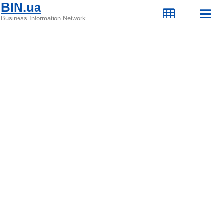
BIN.ua
Business Information Network