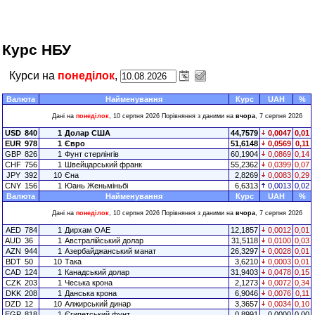
Курс НБУ
Курси на
понеділок
,
Валюта
Найменування
Курс
UAH
%
Дані на
понеділок
, 10 серпня 2026 Порівняння з даними на
вчора
, 7 серпня 2026
USD
840
1
Долар США
44,7579
0,0047
0,01
EUR
978
1
Євро
51,6148
0,0569
0,11
GBP
826
1
Фунт стерлінгів
60,1904
0,0869
0,14
CHF
756
1
Швейцарський франк
55,2362
0,0399
0,07
JPY
392
10
Єна
2,8269
0,0083
0,29
CNY
156
1
Юань Женьміньбі
6,6313
0,0013
0,02
Валюта
Найменування
Курс
UAH
%
Дані на
понеділок
, 10 серпня 2026 Порівняння з даними на
вчора
, 7 серпня 2026
AED
784
1
Дирхам ОАЕ
12,1857
0,0012
0,01
AUD
36
1
Австралійський долар
31,5118
0,0100
0,03
AZN
944
1
Азербайджанський манат
26,3297
0,0028
0,01
BDT
50
10
Така
3,6210
0,0003
0,01
CAD
124
1
Канадський долар
31,9403
0,0478
0,15
CZK
203
1
Чеська крона
2,1273
0,0072
0,34
DKK
208
1
Данська крона
6,9046
0,0076
0,11
DZD
12
10
Алжирський динар
3,3657
0,0034
0,10
EGP
818
1
Єгипетський фунт
0,8991
0,0000
0,00