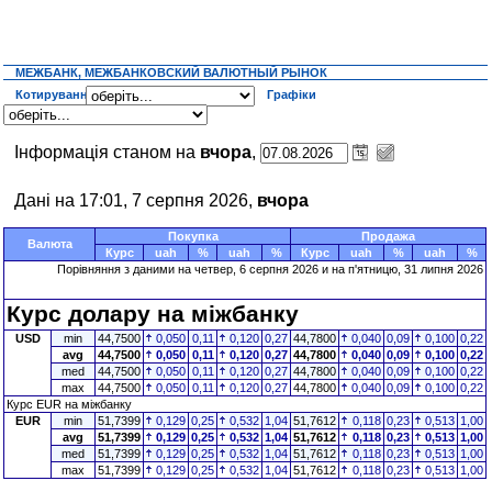
МЕЖБАНК, МЕЖБАНКОВСКИЙ ВАЛЮТНЫЙ РЫНОК
Котирування
Графіки
Інформація станом на
вчора
,
Дані на 17:01, 7 серпня 2026,
вчора
Покупка
Продажа
Валюта
Курс
uah
%
uah
%
Курс
uah
%
uah
%
Порівняння з даними на четвер, 6 серпня 2026 и на п'ятницю, 31 липня 2026
Курс долару на міжбанку
USD
min
44,7500
0,050
0,11
0,120
0,27
44,7800
0,040
0,09
0,100
0,22
avg
44,7500
0,050
0,11
0,120
0,27
44,7800
0,040
0,09
0,100
0,22
med
44,7500
0,050
0,11
0,120
0,27
44,7800
0,040
0,09
0,100
0,22
max
44,7500
0,050
0,11
0,120
0,27
44,7800
0,040
0,09
0,100
0,22
Курс EUR на міжбанку
EUR
min
51,7399
0,129
0,25
0,532
1,04
51,7612
0,118
0,23
0,513
1,00
avg
51,7399
0,129
0,25
0,532
1,04
51,7612
0,118
0,23
0,513
1,00
med
51,7399
0,129
0,25
0,532
1,04
51,7612
0,118
0,23
0,513
1,00
max
51,7399
0,129
0,25
0,532
1,04
51,7612
0,118
0,23
0,513
1,00