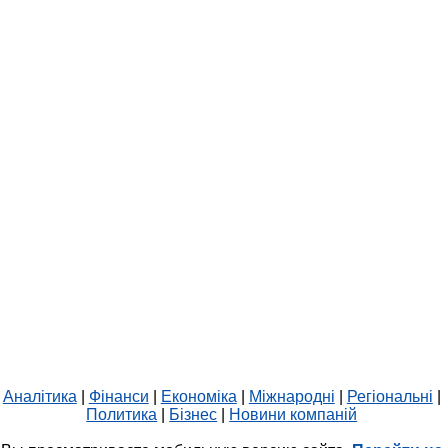
Аналітика
|
Фінанси
|
Економіка
|
Міжнародні
|
Регіональні
|
Политика
|
Бізнес
|
Новини компаній