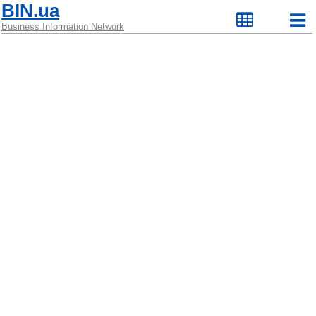
BIN.ua
Business Information Network