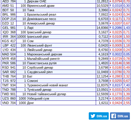
AED
784
1
Дирхам ОАЕ
11,2812
0,0794
0,70
AMD
51
100
Вірменський драм
10,5329
0,0318
0,30
BDT
50
10
Така
3,3960
0,0242
0,71
BRL
986
1
Бразильський реал
7,0922
0,0243
0,34
DOP
214
10
Домініканське песо
6,6703
0,1171
1,73
DZD
12
10
Алжирський динар
3,0678
0,0207
0,67
GEL
981
1
Ларі
14,8366
0,2086
1,43
IQD
368
100
Іракський динар
3,1627
0,0225
0,71
IRR
364
10000
Іранський ріал
0,7112
0,0108
1,50
KGS
417
10
Сом
4,7378
0,0336
0,70
LBP
422
100
Ліванський фунт
0,0420
0,0005
1,18
LYD
434
1
Лівійський динар
8,4760
0,0208
0,24
MAD
504
1
Марокканський дирхам
4,1619
0,0022
0,05
MYR
458
1
Малайзійський ринггіт
9,2849
0,0729
0,78
PKR
586
10
Пакистанська рупія
1,4820
0,0146
0,98
RSD
941
10
Сербський динар
3,6798
0,0180
0,49
SAR
682
1
Саудівський ріял
11,0469
0,0780
0,70
THB
764
10
Бат
12,1254
0,2883
2,32
TJS
972
1
Сомоні
3,7938
0,0255
0,67
TMT
934
1
Туркменський новий манат
11,8375
0,8157
7,40
TND
788
1
Туніський динар
13,0501
0,0331
0,25
TWD
901
10
Новий тайванський долар
12,5939
0,1770
1,39
UZS
860
1000
Узбецький сум
3,2174
0,0030
0,09
VND
704
1000
Донг
1,6211
0,0424
2,55