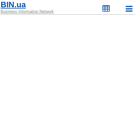
BIN.ua
Business Information Network