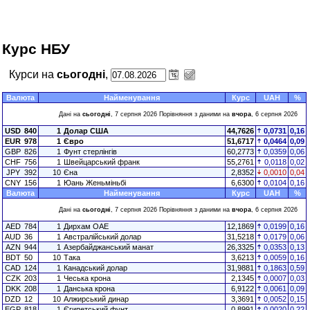
Курс НБУ
Курси на
сьогодні
,
Валюта
Найменування
Курс
UAH
%
Дані на
сьогодні
, 7 серпня 2026 Порівняння з даними на
вчора
, 6 серпня 2026
USD
840
1
Долар США
44,7626
0,0731
0,16
EUR
978
1
Євро
51,6717
0,0464
0,09
GBP
826
1
Фунт стерлінгів
60,2773
0,0359
0,06
CHF
756
1
Швейцарський франк
55,2761
0,0118
0,02
JPY
392
10
Єна
2,8352
0,0010
0,04
CNY
156
1
Юань Женьміньбі
6,6300
0,0104
0,16
Валюта
Найменування
Курс
UAH
%
Дані на
сьогодні
, 7 серпня 2026 Порівняння з даними на
вчора
, 6 серпня 2026
AED
784
1
Дирхам ОАЕ
12,1869
0,0199
0,16
AUD
36
1
Австралійський долар
31,5218
0,0179
0,06
AZN
944
1
Азербайджанський манат
26,3325
0,0353
0,13
BDT
50
10
Така
3,6213
0,0059
0,16
CAD
124
1
Канадський долар
31,9881
0,1863
0,59
CZK
203
1
Чеська крона
2,1345
0,0007
0,03
DKK
208
1
Данська крона
6,9122
0,0061
0,09
DZD
12
10
Алжирський динар
3,3691
0,0052
0,15
EGP
818
1
Єгипетський фунт
0,8991
0,0020
0,22