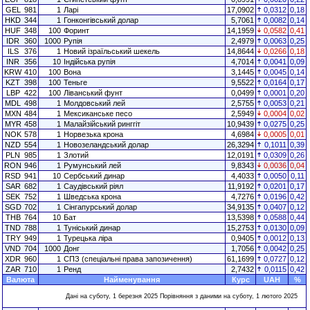
GEL
981
1
Ларі
17,0902
0,0312
0,18
HKD
344
1
Гонконгівський долар
5,7061
0,0082
0,14
HUF
348
100
Форинт
14,1959
0,0582
0,41
IDR
360
1000
Рупія
2,4979
0,0063
0,25
ILS
376
1
Новий ізраїльський шекель
14,8644
0,0266
0,18
INR
356
10
Індійська рупія
4,7014
0,0041
0,09
KRW
410
100
Вона
3,1445
0,0045
0,14
KZT
398
100
Теньге
9,5522
0,0164
0,17
LBP
422
100
Ліванський фунт
0,0499
0,0001
0,20
MDL
498
1
Молдовський лей
2,5755
0,0053
0,21
MXN
484
1
Мексиканське песо
2,5949
0,0004
0,02
MYR
458
1
Малайзійський ринггіт
10,9439
0,0275
0,25
NOK
578
1
Норвезька крона
4,6984
0,0005
0,01
NZD
554
1
Новозеландський долар
26,3294
0,1011
0,39
PLN
985
1
Злотий
12,0191
0,0309
0,26
RON
946
1
Румунський лей
9,8343
0,0036
0,04
RSD
941
10
Сербський динар
4,4033
0,0050
0,11
SAR
682
1
Саудівський ріял
11,9192
0,0201
0,17
SEK
752
1
Шведська крона
4,7276
0,0196
0,42
SGD
702
1
Сінгапурський долар
34,9135
0,0407
0,12
THB
764
10
Бат
13,5398
0,0588
0,44
TND
788
1
Туніський динар
15,2753
0,0130
0,09
TRY
949
1
Турецька ліра
0,9405
0,0012
0,13
VND
704
1000
Донг
1,7056
0,0042
0,25
XDR
960
1
СПЗ (спеціальні права запозичення)
61,1699
0,0727
0,12
ZAR
710
1
Ренд
2,7432
0,0115
0,42
Валюта
Найменування
Курс
UAH
%
Дані на суботу, 1 березня 2025 Порівняння з даними на суботу, 1 лютого 2025