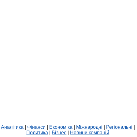
Аналітика
|
Фінанси
|
Економіка
|
Міжнародні
|
Регіональні
|
Политика
|
Бізнес
|
Новини компаній