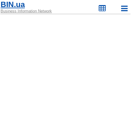
BIN.ua
Business Information Network