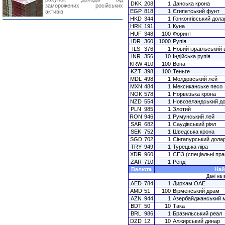
DKK
208
1
Данська крона
заморожених російських
EGP
818
1
Єгипетський фунт
активів.
HKD
344
1
Гонконгівський дола
HRK
191
1
Куна
HUF
348
100
Форинт
IDR
360
1000
Рупія
ILS
376
1
Новий ізраїльський
INR
356
10
Індійська рупія
KRW
410
100
Вона
KZT
398
100
Теньге
MDL
498
1
Молдовський лей
MXN
484
1
Мексиканське песо
NOK
578
1
Норвезька крона
NZD
554
1
Новозеландський д
PLN
985
1
Злотий
RON
946
1
Румунський лей
SAR
682
1
Саудівський ріял
SEK
752
1
Шведська крона
SGD
702
1
Сінгапурський дола
TRY
949
1
Турецька ліра
XDR
960
1
СПЗ (спеціальні пра
ZAR
710
1
Ренд
Валюта
Най
Дані на в
AED
784
1
Дирхам ОАЕ
AMD
51
100
Вірменський драм
AZN
944
1
Азербайджанський 
BDT
50
10
Така
BRL
986
1
Бразильський реал
DZD
12
10
Алжирський динар