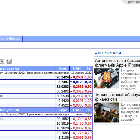
реєстр
 про BIN.ua
ПРЕС-РЕЛІЗИ
Автономність та батар
флагманів Apple iPhone
менування
Курс
UAH
%
Питання
ду, 16 лютого 2022 Порівняння з даними на вівторок, 15 лютого 2022
залишає
28,2424
0,2931
1,03
ключових 
вибору суч
3,7497
0,0126
0,34
пристрою
32,0283
0,2981
0,92
сегмента.
38,2402
0,3812
0,99
Тилові вакансії «Азову
к
30,5538
0,2937
0,95
фінансистів
2,4420
0,0296
1,20
Ця тилова в
4,4522
0,0363
0,81
для кандида
менування
Курс
UAH
%
виконувати 
ду, 16 лютого 2022 Порівняння з даними на вівторок, 15 лютого 2022
звʼязку із
ар
20,1552
0,1749
0,86
здоровʼя.
16,3819
0,1460
0,88
10,9628
0,0082
0,07
22,2093
0,1776
0,79
1,3109
0,0091
0,69