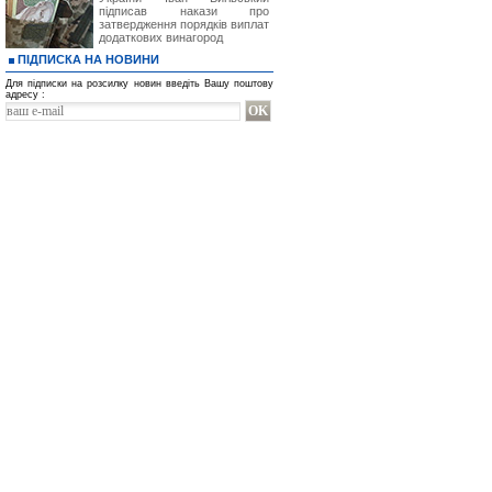
підписав накази про
затвердження порядків виплат
додаткових винагород
ПІДПИСКА НА НОВИНИ
Для підписки на розсилку новин введіть Вашу поштову
адресу :