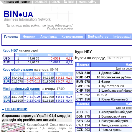
Фінансові новини
|
06.08.26
|
05:25
|
RSS
|
мапа сайту
"Де господар добре робить, там і поле буйно родить"
Українське прислів'я
Головна
Новини
Аналітика
Котирування
Веб-майстру
Інформація
Курс НБУ
на
сьогодні
Курс НБУ
за
курс
uah
%
Курси на середу,
USD
1
44,6895
0,0593
0,13
EUR
1
51,6253
0,0881
0,17
Валюта
Най
Дані на сере
Курс обміну валют
на
вчора
, 09:46
USD
840
1
Долар США
куп.
uah
%
прод.
uah
%
RUB
643
10
Російський рубль
USD
44,4261
0,13
0,30
44,9235
0,12
0,27
EUR
51,1578
0,07
0,13
51,8500
0,07
0,14
EUR
978
1
Євро
GBP
826
1
Фунт стерлінгів
Міжбанківський ринок
на
вчора
, 17:00
CHF
756
1
Швейцарський фран
куп.
uah
%
прод.
uah
%
JPY
392
10
Єна
USD
44,7000
0,11
0,25
44,7300
0,11
0,25
CNY
156
1
Юань Женьміньбі
EUR
51,6195
0,23
0,45
51,6318
0,23
0,44
Валюта
Най
Дані на сере
ТОП-НОВИНИ
AUD
36
1
Австралійський дол
Євросоюз спрямує Україні €1,4 млрд із
BGN
975
1
Болгарський лев
доходів від російських активів
BYN
933
1
Білоруський рубль
Європейський Союз спрямує
CAD
124
1
Канадський долар
Україні 1,4 млрд євро за
CZK
203
1
Чеська крона
рахунок доходів від