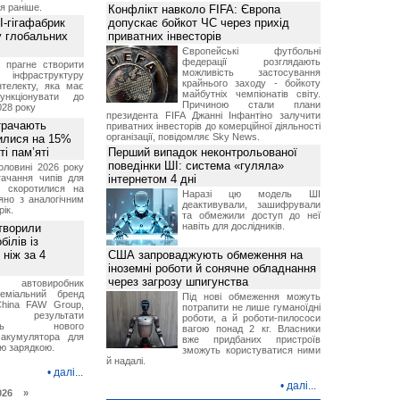
я раніше.
Конфлікт навколо FIFA: Європа
I-гігафабрик
допускає бойкот ЧС через прихід
у глобальних
приватних інвесторів
Європейські футбольні
федерації розглядають
я прагне створити
можливість застосування
нфраструктуру
крайнього заходу - бойкоту
нтелекту, яка має
майбутніх чемпіонатів світу.
нкціонувати до
Причиною стали плани
028 року
президента FIFA Джанні Інфантіно залучити
трачають
приватних інвесторів до комерційної діяльності
організації, повідомляє Sky News.
тилися на 15%
і пам’яті
Перший випадок неконтрольованої
поведінки ШІ: система «гуляла»
оловині 2026 року
тачання чипів для
інтернетом 4 дні
в скоротилися на
Наразі цю модель ШІ
яно з аналогічним
деактивували, зашифрували
ік.
та обмежили доступ до неї
навіть для дослідників.
створили
ілів із
ніж за 4
США запроваджують обмеження на
іноземні роботи й сонячне обладнання
через загрозу шпигунства
й автовиробник
реміальний бренд
Під нові обмеження можуть
China FAW Group,
потрапити не лише гуманоїдні
ив результати
роботи, а й роботи-пилососи
вань нового
вагою понад 2 кг. Власники
 акумулятора для
вже придбаних пристроїв
ою зарядкою.
зможуть користуватися ними
й надалі.
•
далі...
•
далі...
026 »