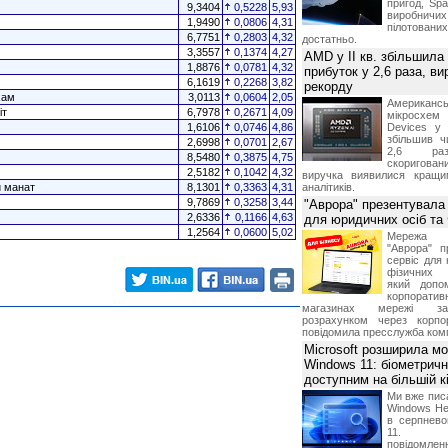
пригод, Sp
9,3404
0,5228
5,93
виробничих
1,9490
0,0806
4,31
пілотова
6,7751
0,2803
4,32
достатньо.
3,3557
0,1374
4,27
AMD у II кв. збільшила
1,8876
0,0781
4,32
прибуток у 2,6 раза, ви
6,1619
0,2268
3,82
рекорду
хам
3,0113
0,0604
2,05
Американ
іт
6,7978
0,2671
4,09
мікросхем
1,6106
0,0746
4,86
Devices у 
збільшив ч
2,6998
0,0701
2,67
2,6 раз
8,5480
0,3875
4,75
скоригова
2,5182
0,1042
4,32
виручка виявилися кращи
й манат
8,1301
0,3363
4,31
аналітиків.
9,7869
0,3258
3,44
"Аврора" презентувала
2,6336
0,1166
4,63
для юридичних осіб т
1,2564
0,0600
5,02
Мережа м
"Аврора" п
сервіс для 
фізичних о
який допо
корпорати
магазинах мережі за 
розрахунком через корпо
повідомила пресслужба комп
Microsoft розширила м
Windows 11: біометричн
доступним на більшій к
Ми вже пис
Windows Hel
в серпнево
11. С
повідомлен