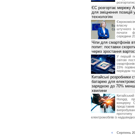
розгортатис
ЄС розгортає мережу A
для зміцнення позицій 
технологіях
Єврокомісі
власну і
штучного і
почати фу
середини 2
Чіпи для смартфонів в
попит: поставки скоро
через зростання вартост
У першій п
світові пос
смартфоні
15% порівн
періодом тор
Китайські розробники 
батарею для електромоб
зарядкою до 70% менш 
хвилини
Китайськи
Hongqi, п
концерну 
представ
випробу
прототипу
електромобілів із надшвидк
«
Серпень 2