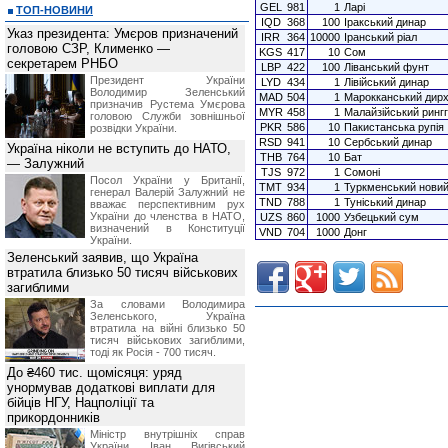
GEL
981
1
Ларі
ТОП-НОВИНИ
IQD
368
100
Іракський динар
Указ президента: Умєров призначений
IRR
364
10000
Іранський ріал
головою СЗР, Клименко —
KGS
417
10
Сом
секретарем РНБО
LBP
422
100
Ліванський фунт
Президент України
LYD
434
1
Лівійський динар
Володимир Зеленський
MAD
504
1
Марокканський дир
призначив Pустема Умєрова
MYR
458
1
Малайзійський рингг
головою Служби зовнішньої
PKR
586
10
Пакистанська рупія
розвідки України.
RSD
941
10
Сербський динар
Україна ніколи не вступить до НАТО,
THB
764
10
Бат
— Залужний
TJS
972
1
Сомоні
Посол України у Британії,
TMT
934
1
Туркменський нови
генерал Валерій Залужний не
TND
788
1
Туніський динар
вважає перспективним рух
України до членства в НАТО,
UZS
860
1000
Узбецький сум
визначений в Конституції
VND
704
1000
Донг
України.
Зеленський заявив, що Україна
втратила близько 50 тисяч військових
загиблими
За словами Володимира
Зеленського, Україна
втратила на війні близько 50
тисяч військових загиблими,
тоді як Росія - 700 тисяч.
До ₴460 тис. щомісяця: уряд
унормував додаткові виплати для
бійців НГУ, Нацполіції та
прикордонників
Міністр внутрішніх справ
України Іван Вигівський