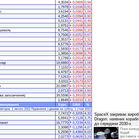
4,3034
0,0409
0,94
1,7978
0,0166
0,91
р
3,6194
0,0382
1,04
4,2540
0,0394
0,92
9,0131
0,0441
0,49
1,9751
0,0168
0,84
 шекель
8,7546
0,0086
0,10
3,7506
0,0252
0,67
2,3537
0,0314
1,32
6,5776
0,0358
0,54
1,5830
0,0173
1,08
1,3856
0,0098
0,70
3,1799
0,0314
0,98
олар
18,6880
0,2039
1,08
7,1102
0,0105
0,15
6,4797
0,0564
0,86
7,5263
0,0787
1,03
3,0311
0,0173
0,57
р
20,9887
0,1974
0,93
2,0713
0,0336
1,60
ва запозичення)
39,5596
0,3910
0,98
1,8649
0,0210
1,11
менування
Курс
UAH
%
івторок, 1 лютого 2022 Порівняння з даними на суботу, 1 січня 2022
7,7472
0,3205
4,32
SpaceX закриває вироб
5,8941
0,2128
3,75
Dragon: наявних корабл
манат
16,7770
0,7234
4,51
до середини 2030-х
3,3088
0,1295
4,07
Поки конку
5,2936
0,4384
9,03
бодай р
доставити 
2,0273
0,0626
3,19