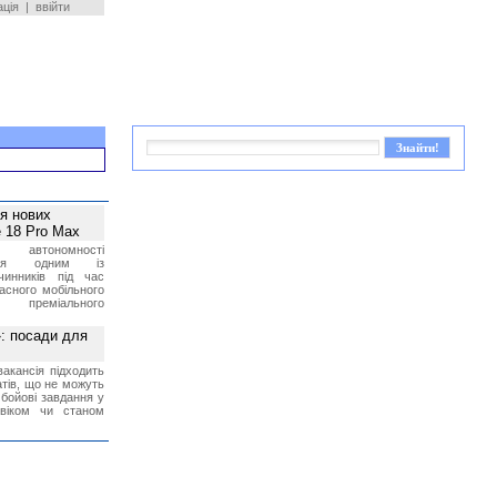
ація
|
ввійти
ея нових
 18 Pro Max
 автономності
ться одним із
чинників під час
асного мобільного
 преміального
»: посади для
акансія підходить
тів, що не можуть
бойові завдання у
 віком чи станом