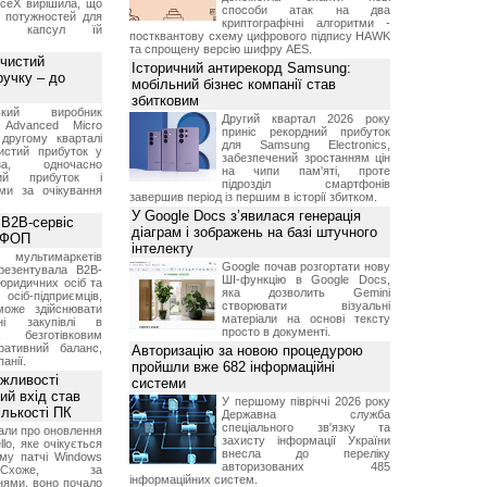
aceX вирішила, що
способи атак на два
 потужностей для
криптографічні алгоритми -
них капсул їй
постквантову схему цифрового підпису HAWK
та спрощену версію шифру AES.
 чистий
Історичний антирекорд Samsung:
ручку – до
мобільний бізнес компанії став
збитковим
ський виробник
Другий квартал 2026 року
 Advanced Micro
приніс рекордний прибуток
другому кварталі
для Samsung Electronics,
истий прибуток у
забезпечений зростанням цін
а, одночасно
на чипи пам'яті, проте
ний прибуток і
підрозділ смартфонів
ми за очікування
завершив період із першим в історії збитком.
У Google Docs з’явилася генерація
 B2B-сервіс
діаграм і зображень на базі штучного
а ФОП
інтелекту
ультимаркетів
Google почав розгортати нову
резентувала B2B-
ШІ-функцію в Google Docs,
юридичних осіб та
яка дозволить Gemini
сіб-підприємців,
створювати візуальні
може здійснювати
матеріали на основі тексту
вні закупівлі в
просто в документі.
безготівковим
ративний баланс,
Авторизацію за новою процедурою
анії.
пройшли вже 682 інформаційні
ожливості
системи
ий вхід став
У першому півріччі 2026 року
ількості ПК
Державна служба
спеціального зв'язку та
али про оновлення
захисту інформації України
lo, яке очікується
внесла до переліку
му патчі Windows
авторизованих 485
хоже, за
інформаційних систем.
нями, воно почало