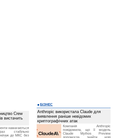
БІЗНЕС
Anthropic використала Claude для
ництво Crew
виявлення раніше невідомих
ів вистачить
криптографічних атак
Компанія Anthropic
ренти намагаються
повідомила, що її модель
аз стабільно
Claude Mythos Preview
екіпаж до МКС без
допомогла знайти нові