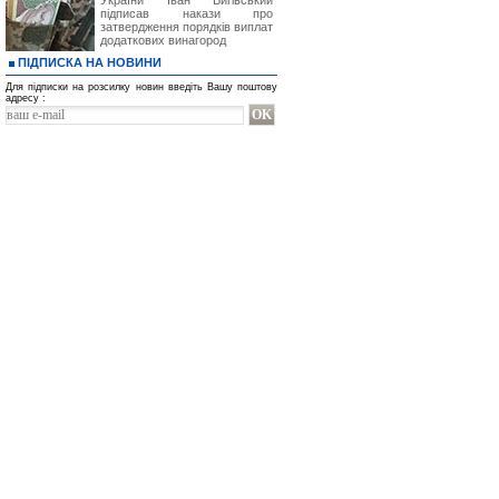
України Іван Вигівський
підписав накази про
затвердження порядків виплат
додаткових винагород
ПІДПИСКА НА НОВИНИ
Для підписки на розсилку новин введіть Вашу поштову
адресу :