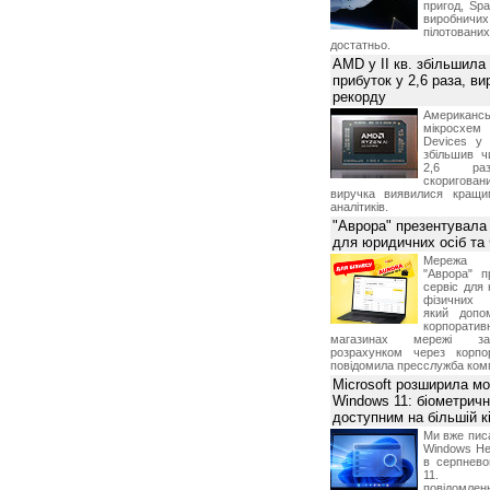
пригод, Sp
виробничих
пілотова
достатньо.
AMD у II кв. збільшила
прибуток у 2,6 раза, ви
рекорду
Американ
мікросхем
Devices у 
збільшив ч
2,6 раз
скоригова
виручка виявилися кращи
аналітиків.
"Аврора" презентувала
для юридичних осіб т
Мережа м
"Аврора" п
сервіс для 
фізичних о
який допо
корпорати
магазинах мережі за 
розрахунком через корпо
повідомила пресслужба комп
Microsoft розширила м
Windows 11: біометричн
доступним на більшій к
Ми вже пис
Windows Hel
в серпнево
11. С
повідомлен