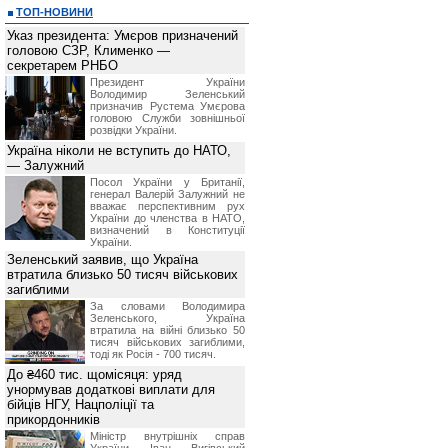
ТОП-НОВИНИ
Указ президента: Умєров призначений
головою СЗР, Клименко —
секретарем РНБО
Президент України
Володимир Зеленський
призначив Pустема Умєрова
головою Служби зовнішньої
розвідки України.
Україна ніколи не вступить до НАТО,
— Залужний
Посол України у Британії,
генерал Валерій Залужний не
вважає перспективним рух
України до членства в НАТО,
визначений в Конституції
України.
Зеленський заявив, що Україна
втратила близько 50 тисяч військових
загиблими
За словами Володимира
Зеленського, Україна
втратила на війні близько 50
тисяч військових загиблими,
тоді як Росія - 700 тисяч.
До ₴460 тис. щомісяця: уряд
унормував додаткові виплати для
бійців НГУ, Нацполіції та
прикордонників
Міністр внутрішніх справ