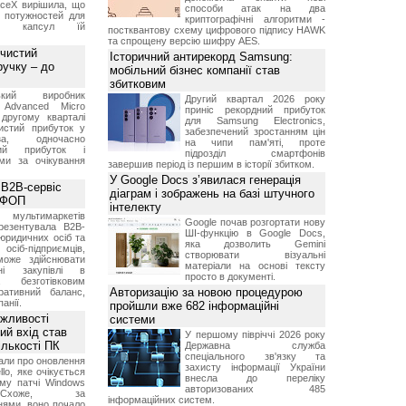
aceX вирішила, що
способи атак на два
 потужностей для
криптографічні алгоритми -
них капсул їй
постквантову схему цифрового підпису HAWK
та спрощену версію шифру AES.
 чистий
Історичний антирекорд Samsung:
ручку – до
мобільний бізнес компанії став
збитковим
ський виробник
Другий квартал 2026 року
 Advanced Micro
приніс рекордний прибуток
другому кварталі
для Samsung Electronics,
истий прибуток у
забезпечений зростанням цін
а, одночасно
на чипи пам'яті, проте
ний прибуток і
підрозділ смартфонів
ми за очікування
завершив період із першим в історії збитком.
У Google Docs з’явилася генерація
 B2B-сервіс
діаграм і зображень на базі штучного
а ФОП
інтелекту
ультимаркетів
Google почав розгортати нову
резентувала B2B-
ШІ-функцію в Google Docs,
юридичних осіб та
яка дозволить Gemini
сіб-підприємців,
створювати візуальні
може здійснювати
матеріали на основі тексту
вні закупівлі в
просто в документі.
безготівковим
Авторизацію за новою процедурою
ративний баланс,
анії.
пройшли вже 682 інформаційні
ожливості
системи
ий вхід став
У першому півріччі 2026 року
ількості ПК
Державна служба
спеціального зв'язку та
али про оновлення
захисту інформації України
lo, яке очікується
внесла до переліку
му патчі Windows
авторизованих 485
хоже, за
інформаційних систем.
нями, воно почало