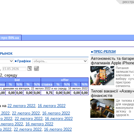
реєстр
 про BIN.ua
ПРЕС-РЕЛІЗИ
 РЫНОК
Автономність та батар
Графіки
флагманів Apple iPhone
Питання
ю,
залишає
22, середу
ключових 
вибору суч
bid
offer
пристрою
вка
%
%%
%
%%
ставка
%
%%
%
%%
сегмента.
 данными на вівторок, 22 лютого 2022 и на середу, 16 лютого 2022
Тилові вакансії «Азову
9,00
0,00
0,00
0,00
0,00
9,75
0,00
0,00
0,00
0,00
фінансистів
Ця тилова в
для кандида
а на
22 лютого 2022
,
16 лютого 2022
виконувати 
звʼязку із
 2022
,
22 лютого 2022
,
16 лютого 2022
здоровʼя.
го 2022
,
22 лютого 2022
,
16 лютого 2022
 лютого 2022
,
16 лютого 2022
о 2022
,
22 лютого 2022
,
16 лютого 2022