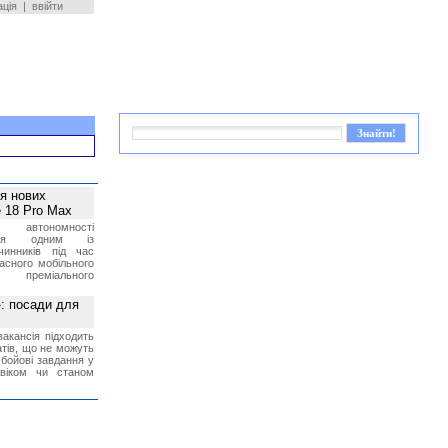
ація
|
ввійти
ея нових
 18 Pro Max
 автономності
ться одним із
чинників під час
асного мобільного
 преміального
»: посади для
акансія підходить
тів, що не можуть
бойові завдання у
 віком чи станом