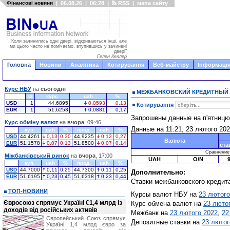
Фінансові новини
|
06.08.26
|
06:28
|
RSS
|
мапа сайту
"Коли зачинились одні двері, відкриваються інші, але
ми цього часто не помічаємо, втупившись у зачинені
двері"
Гелен Келлер
Головна
Новини
Аналітика
Котирування
Веб-майстру
Інформація
Курс НБУ
на
сьогодні
МЕЖБАНКОВСКИЙ КРЕДИТНЫЙ
за
курс
uah
%
USD
1
44,6895
0,0593
0,13
Котирування
EUR
1
51,6253
0,0881
0,17
Запрошены данные на п'ятниц
Курс обміну валют
на
вчора
, 09:46
Данные на 11:21, 23 лютого 20
куп.
uah
%
прод.
uah
%
USD
44,4261
0,13
0,30
44,9235
0,12
0,27
Валюта
EUR
51,1578
0,07
0,13
51,8500
0,07
0,14
ста
Сравнение с
Міжбанківський ринок
на
вчора
, 17:00
UAH
O/N
куп.
uah
%
прод.
uah
%
USD
44,7000
0,11
0,25
44,7300
0,11
0,25
Дополнительно:
EUR
51,6195
0,23
0,45
51,6318
0,23
0,44
Ставки межбанковского кредит
ТОП-НОВИНИ
Курсы валют НБУ на
23 лютого
Євросоюз спрямує Україні €1,4 млрд із
Курс обмена валют на
23 люто
доходів від російських активів
Межбанк на
23 лютого 2022
,
22
Європейський Союз спрямує
Депозитные ставки на
23 лютог
Україні 1,4 млрд євро за