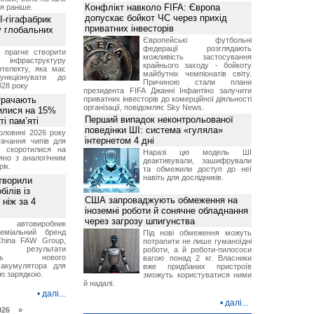
Конфлікт навколо FIFA: Європа
я раніше.
допускає бойкот ЧС через прихід
I-гігафабрик
приватних інвесторів
у глобальних
Європейські футбольні
федерації розглядають
я прагне створити
можливість застосування
нфраструктуру
крайнього заходу - бойкоту
нтелекту, яка має
майбутніх чемпіонатів світу.
нкціонувати до
Причиною стали плани
028 року
президента FIFA Джанні Інфантіно залучити
трачають
приватних інвесторів до комерційної діяльності
організації, повідомляє Sky News.
тилися на 15%
Перший випадок неконтрольованої
і пам’яті
поведінки ШІ: система «гуляла»
оловині 2026 року
інтернетом 4 дні
тачання чипів для
в скоротилися на
Наразі цю модель ШІ
яно з аналогічним
деактивували, зашифрували
ік.
та обмежили доступ до неї
навіть для дослідників.
створили
ілів із
США запроваджують обмеження на
ніж за 4
іноземні роботи й сонячне обладнання
через загрозу шпигунства
й автовиробник
реміальний бренд
Під нові обмеження можуть
China FAW Group,
потрапити не лише гуманоїдні
ив результати
роботи, а й роботи-пилососи
вань нового
вагою понад 2 кг. Власники
 акумулятора для
вже придбаних пристроїв
ою зарядкою.
зможуть користуватися ними
й надалі.
•
далі...
•
далі...
026 »