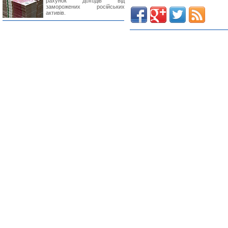
рахунок доходів від
заморожених російських
активів.