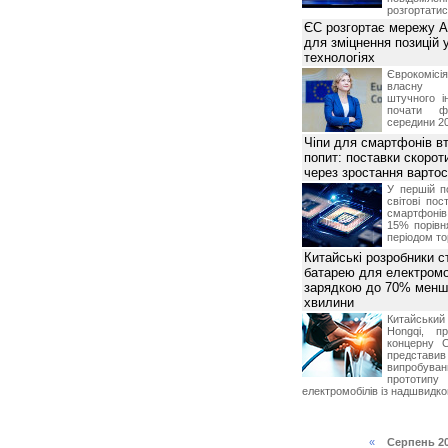
розгортатис
ЄС розгортає мережу A
для зміцнення позицій 
технологіях
Єврокомісі
власну і
штучного і
почати фу
середини 2
Чіпи для смартфонів в
попит: поставки скоро
через зростання вартост
У першій п
світові пос
смартфоні
15% порівн
періодом тор
Китайські розробники 
батарею для електромоб
зарядкою до 70% менш 
хвилини
Китайськи
Hongqi, п
концерну 
представ
випробу
прототипу
електромобілів із надшвидк
«
Серпень 2