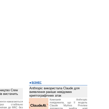
БІЗНЕС
Anthropic використала Claude для
ництво Crew
виявлення раніше невідомих
ів вистачить
криптографічних атак
Компанія Anthropic
ренти намагаються
повідомила, що її модель
аз стабільно
Claude Mythos Preview
екіпаж до МКС без
допомогла знайти нові