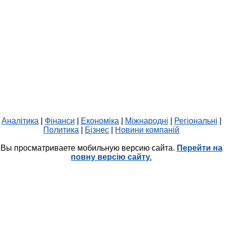
Аналітика
|
Фінанси
|
Економіка
|
Міжнародні
|
Регіональні
|
Политика
|
Бізнес
|
Новини компаній
Вы просматриваете мобильную версию сайта.
Перейти на
повну версію сайту.
HIT.UA
93