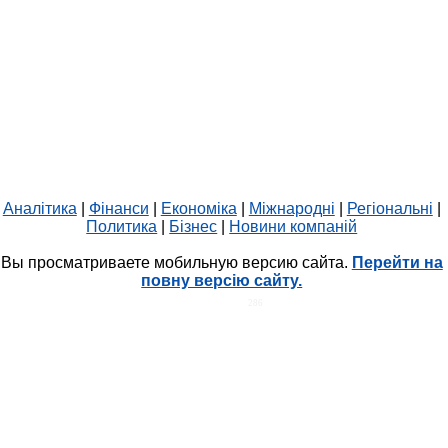
Аналітика
|
Фінанси
|
Економіка
|
Міжнародні
|
Регіональні
|
Политика
|
Бізнес
|
Новини компаній
Вы просматриваете мобильную версию сайта.
Перейти на
повну версію сайту.
HIT.UA
286