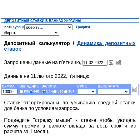
ДЕПОЗИТНЫЕ СТАВКИ В БАНКАХ УКРАИНЫ
Котирування
Графіки
Депозитный калькулятор /
Динамика депозитных
ставок
Запрошены данные на п'ятницю,
Данные на 11 лютого 2022, п'ятницю
СУММА
ВКЛАДЧИК
ВАЛЮТА
СРОК
ВЫПЛАТА %
ЮР
ФИЗ
UAH
USD
EUR
Ставки отсортированы по убыванию средней ставки
для банка по условиям запроса.
Подведите "стрелку мыши" к ставке чтобы увидеть
сумму премии в валюте вклада за весь срок и из
расчета за 1 месяц.