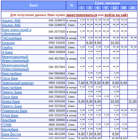
Cрок, месяцев
Банк
%
1
3
6
9
12
18
24
Для получения данных Вмм нужно
зарестрироваться
или
войти на сайт
Альянс АКБ
*,**
**,**
**,**
**,**
**,**
**,**
044 2246670
в конце
Альянс АКБ
*,**
**,**
**,**
**,**
**,**
**,**
044 2246670
1/мес.
Банк инвестиций и
*,**
**,**
**,**
**,**
**,**
**,**
044 2077020
в конце
сбережений
ТАСкомбанк
*,**
*,**
**,**
**,**
**,**
**,**
**,**
044 3932582
в конце
Конкорд
9,00
9,50
10,50
0562 310430
1/мес.
Глобус
*,**
*,**
*,**
*,**
**,**
**,**
**,**
044 3920000
1/мес.
А-Банк
*,**
*,**
**,**
0800 500809
1/мес.
Международный
*,**
*,**
*,**
**,**
**,**
044 3517941
в конце
Инвестиционный
Международный
*,**
*,**
*,**
**,**
**,**
044 3517941
1/мес.
Инвестиционный
Кристалбанк
*,**
*,**
*,**
044 5904664
1/мес.
Окси банк
*,**
*,**
*,**
*,**
044 2369183
в конце
Земельный капитал
7,60
8,75
8,50
9,90
9,90
9,40
0800 218284
1/мес.
Кристалбанк
*,**
*,**
*,**
**,**
044 5904664
в конце
Пиреус Банк
*,**
*,**
*,**
044 5373016
в конце
Окси банк
*,**
*,**
*,**
*,**
044 2369183
1/мес.
Асвио Банк
4,00
8,00
9,00
10,50
11,00
044 2054345
1/мес.
Пиреус Банк
*,**
*,**
*,**
044 5373016
1/мес.
Универсал Банк
*,**
*,**
*,**
*,**
**,**
**,**
0800 300200
в конце
Идея Банк
*,**
*,**
*,**
*,**
*,**
*,**
044 2351870
в конце
Альтбанк
*,**
*,**
*,**
0800 309900
в конце
ПУМБ
*,**
*,**
*,**
*,**
*,**
*,**
0800 500490
1/мес.
Кредобанк
*,**
*,**
*,**
*,**
*,**
032 2972320
в конце
Банк Восток
4,00
7,50
8,50
8,50
044 4812266
1/мес.
Кредобанк
3,00
6,50
9,00
8,00
8,50
032 2972320
1/мес.