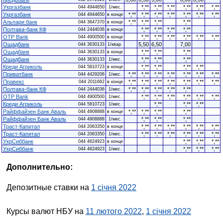
Укргазбанк
*,**
*,**
*,**
*,**
*,**
*,**
044 4944650
1/мес.
Укргазбанк
*,**
*,**
*,**
*,**
*,**
*,**
*,**
044 4944650
в конце
Альпари банк
*,**
*,**
*,**
*,**
044 3647370
в конце
Полтава-банк КФ
*,**
*,**
*,**
*,**
044 2444036
в конце
OTP Bank
*,**
*,**
*,**
*,**
*,**
*,**
044 4900500
в конце
Ощадбанк
5,50
6,50
7,00
044 3630133
1/квар.
Ощадбанк
*,**
*,**
*,**
044 3630133
в конце
Ощадбанк
*,**
*,**
*,**
044 3630133
1/мес.
Креди Агриколь
*,**
*,**
*,**
*,**
044 5810723
в конце
Приватбанк
*,**
*,**
*,**
*,**
*,**
*,**
*,**
044 4429206
1/мес.
Правекс
*,**
*,**
*,**
*,**
*,**
*,**
*,**
044 2011662
в конце
Полтава-банк КФ
*,**
*,**
*,**
*,**
*,**
044 2444036
1/мес.
OTP Bank
*,**
*,**
*,**
*,**
*,**
*,**
044 4900500
1/мес.
Креди Агриколь
*,**
*,**
*,**
044 5810723
1/мес.
Райффайзен Банк Аваль
*,**
*,**
*,**
*,**
044 4908888
в конце
Райффайзен Банк Аваль
*,**
*,**
*,**
044 4908888
1/мес.
Траст-Капитал
*,**
*,**
*,**
*,**
*,**
*,**
044 2063350
в конце
Траст-Капитал
*,**
*,**
*,**
*,**
*,**
*,**
044 2063350
1/мес.
УкрСиббанк
*,**
*,**
*,**
044 4624923
в конце
УкрСиббанк
*,**
*,**
*,**
044 4624923
1/мес.
Дополнительно:
Депозитные ставки на
1 січня 2022
Курсы валют НБУ на
11 лютого 2022
,
1 січня 2022