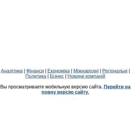
Аналітика
|
Фінанси
|
Економіка
|
Міжнародні
|
Регіональні
|
Политика
|
Бізнес
|
Новини компаній
Вы просматриваете мобильную версию сайта.
Перейти на
повну версію сайту.
HIT.UA
1410