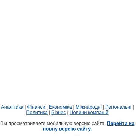
Аналітика
|
Фінанси
|
Економіка
|
Міжнародні
|
Регіональні
|
Политика
|
Бізнес
|
Новини компаній
Вы просматриваете мобильную версию сайта.
Перейти на
повну версію сайту.
HIT.UA
1366