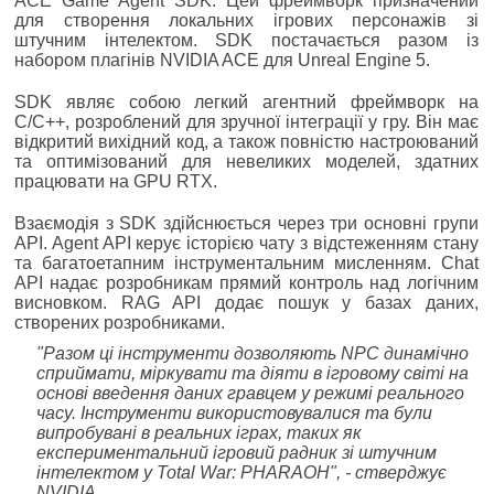
ACE Game Agent SDK. Цей фреймворк призначений
для створення локальних ігрових персонажів зі
штучним інтелектом. SDK постачається разом із
набором плагінів NVIDIA ACE для Unreal Engine 5.
SDK являє собою легкий агентний фреймворк на
C/C++, розроблений для зручної інтеграції у гру. Він має
відкритий вихідний код, а також повністю настроюваний
та оптимізований для невеликих моделей, здатних
працювати на GPU RTX.
Взаємодія з SDK здійснюється через три основні групи
API. Agent API керує історією чату з відстеженням стану
та багатоетапним інструментальним мисленням. Chat
API надає розробникам прямий контроль над логічним
висновком. RAG API додає пошук у базах даних,
створених розробниками.
"Разом ці інструменти дозволяють NPC динамічно
сприймати, міркувати та діяти в ігровому світі на
основі введення даних гравцем у режимі реального
часу. Інструменти використовувалися та були
випробувані в реальних іграх, таких як
експериментальний ігровий радник зі штучним
інтелектом у Total War: PHARAOH", - стверджує
NVIDIA.