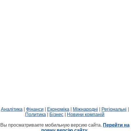
Аналітика
|
Фінанси
|
Економіка
|
Міжнародні
|
Регіональні
|
Политика
|
Бізнес
|
Новини компаній
Вы просматриваете мобильную версию сайта.
Перейти на
повну версію сайту.