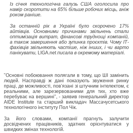
Із січня технологічна галузь США оголосила про
намір скоротити на 65% більше робочих місць, аніж
роком раніше.
За останній рік в Україні було скорочено 17%
айтівців. Основними причинами звільнень стали
оптимізація витрат, фінансові труднощі компаній,
а також завершення або зупинка проєктів. Чому ІТ-
фахівців звільняють частіше, ніж інших, і чи варто
панікувати,
LIGA.net
писала в окремому матеріалі.
"Основні побоювання полягали в тому, що ШІ замінить
людей. Насправді ж дані показують звуження ринку
праці, де можливості, пов'язані зі штучним інтелектом, є
реальними, але зарезервованими для тих, хто вже
перебуває на вершині", - заявив генеральний директор
AIDE Institute та старший викладач Массачусетського
технологічного інституту Пол Чік.
За його словами, компанії прагнуть залучити
досвідчених працівників, здатних орієнтуватися у
швидких змінах технологій.