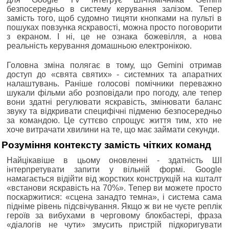
безпосередньо в систему керування залізом. Тепер
замість того, щоб судомно тицяти кнопками на пульті в
пошуках повзунка яскравості, можна просто поговорити
з екраном. І ні, це не ознака божевілля, а нова
реальність керування домашньою електронікою.
Головна зміна полягає в тому, що Gemini отримав
доступ до «свята святих» - системних та апаратних
налаштувань. Раніше голосові помічники переважно
шукали фільми або розповідали про погоду, але тепер
вони здатні регулювати яскравість, змінювати баланс
звуку та відкривати специфічні підменю безпосередньо
за командою. Це суттєво спрощує життя тим, хто не
хоче витрачати хвилини на те, що має займати секунди.
Розуміння контексту замість чітких команд
Найцікавіше в цьому оновленні - здатність ШІ
інтерпретувати запити у вільній формі. Google
намагається відійти від жорстких конструкцій на кшталт
«встанови яскравість на 70%». Тепер ви можете просто
поскаржитися: «сцена занадто темна», і система сама
підніме рівень підсвічування. Якщо ж ви не чуєте реплік
героїв за вибухами в черговому блокбастері, фраза
«діалогів не чути» змусить пристрій підкоригувати