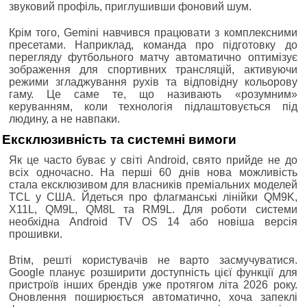
звуковий профіль, приглушивши фоновий шум.
Крім того, Gemini навчився працювати з комплексними
пресетами. Наприклад, команда про підготовку до
перегляду футбольного матчу автоматично оптимізує
зображення для спортивних трансляцій, активуючи
режими згладжування рухів та відповідну кольорову
гаму. Це саме те, що називають «розумним»
керуванням, коли технологія підлаштовується під
людину, а не навпаки.
Ексклюзивність та системні вимоги
Як це часто буває у світі Android, свято прийде не до
всіх одночасно. На перші 60 днів нова можливість
стала ексклюзивом для власників преміальних моделей
TCL у США. Йдеться про флагманські лінійки QM9K,
X11L, QM9L, QM8L та RM9L. Для роботи системи
необхідна Android TV OS 14 або новіша версія
прошивки.
Втім, решті користувачів не варто засмучуватися.
Google планує розширити доступність цієї функції для
пристроїв інших брендів уже протягом літа 2026 року.
Оновлення поширюється автоматично, хоча запеклі