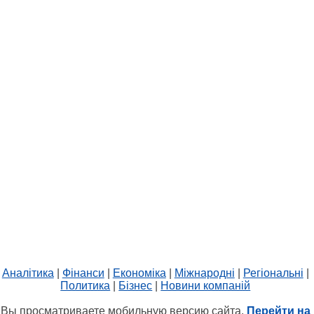
Аналітика
|
Фінанси
|
Економіка
|
Міжнародні
|
Регіональні
|
Политика
|
Бізнес
|
Новини компаній
Вы просматриваете мобильную версию сайта.
Перейти на