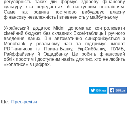
регулярність таких дій формує здорову фінансову
культуру, яка передається й наступним поколінням.
Саме так родина поступово вибудовує власну
фінансову незалежність і впевненість у майбутньому.
Український додаток Midni допомагає контролювати
сімейний бюджет без складних Excel-таблиць і ручного
введення даних. Він автоматично синхронізується з
Monobank у реальному часі та підтримує імпорт
PDF‑виписок із ПриватБанку, УкрСиббанку, ПУМБ,
Райффайзену й Ощадбанку. Це робить фінансовий
облік простим і доступним навіть для тих, хто не любить
«копатися» в цифрах.
Ще:
Прес-релізи