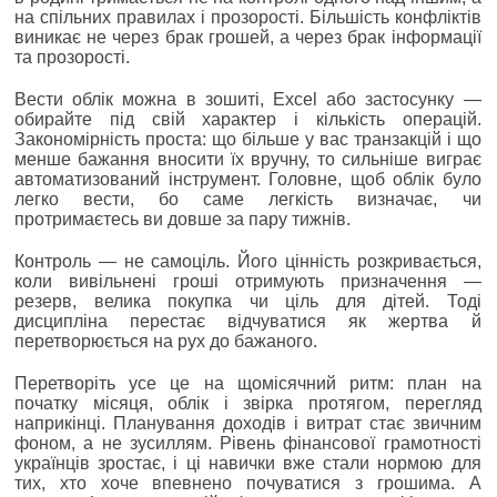
на спільних правилах і прозорості. Більшість конфліктів
виникає не через брак грошей, а через брак інформації
та прозорості.
Вести облік можна в зошиті, Excel або застосунку —
обирайте під свій характер і кількість операцій.
Закономірність проста: що більше у вас транзакцій і що
менше бажання вносити їх вручну, то сильніше виграє
автоматизований інструмент. Головне, щоб облік було
легко вести, бо саме легкість визначає, чи
протримаєтесь ви довше за пару тижнів.
Контроль — не самоціль. Його цінність розкривається,
коли вивільнені гроші отримують призначення —
резерв, велика покупка чи ціль для дітей. Тоді
дисципліна перестає відчуватися як жертва й
перетворюється на рух до бажаного.
Перетворіть усе це на щомісячний ритм: план на
початку місяця, облік і звірка протягом, перегляд
наприкінці. Планування доходів і витрат стає звичним
фоном, а не зусиллям. Рівень фінансової грамотності
українців зростає, і ці навички вже стали нормою для
тих, хто хоче впевнено почуватися з грошима. А