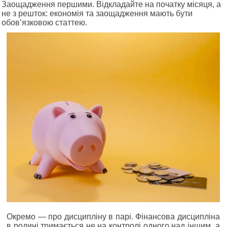
Заощадження першими. Відкладайте на початку місяця, а
не з решток: економія та заощадження мають бути
обов’язковою статтею.
Окремо — про дисципліну в парі. Фінансова дисципліна
в родині тримається не на контролі одного над іншим, а