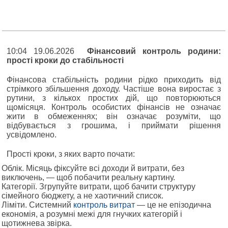
10:04 19.06.2026
Фінансовий контроль родини:
прості кроки до стабільності
Фінансова стабільність родини рідко приходить від
стрімкого збільшення доходу. Частіше вона виростає з
рутини, з кількох простих дій, що повторюються
щомісяця. Контроль особистих фінансів не означає
жити в обмеженнях; він означає розуміти, що
відбувається з грошима, і приймати рішення
усвідомлено.
Прості кроки, з яких варто почати:
Облік. Місяць фіксуйте всі доходи й витрати, без
виключень, — щоб побачити реальну картину.
Категорії. Згрупуйте витрати, щоб бачити структуру
сімейного бюджету, а не хаотичний список.
Ліміти. Системний
контроль витрат
— це не епізодична
економія, а розумні межі для гнучких категорій і
щотижнева звірка.