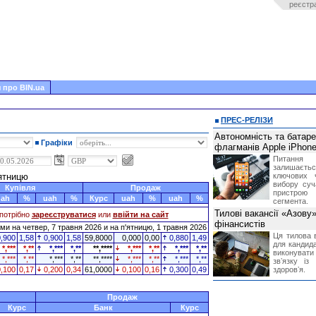
реєстр
 про BIN.ua
ПРЕС-РЕЛІЗИ
Автономність та батар
Графіки
флагманів Apple iPhone
Питання
залишає
'ятницю
ключових 
вибору суч
Купівля
Продаж
пристрою
uah
%
uah
%
Курс
uah
%
uah
%
сегмента.
Тилові вакансії «Азову
потрібно
зареєструватися
или
ввійти на сайт
фінансистів
и на четвер, 7 травня 2026 и на п'ятницю, 1 травня 2026
Ця тилова в
0,900
1,58
0,900
1,58
59,8000
0,000
0,00
0,880
1,49
для кандида
*,***
*,**
*,***
*,**
**,****
*,***
*,**
*,***
*,**
виконувати 
*,***
*,**
*,***
*,**
**,****
*,***
*,**
*,***
*,**
звʼязку із
0,100
0,17
0,200
0,34
61,0000
0,100
0,16
0,300
0,49
здоровʼя.
Продаж
Курс
Банк
Курс