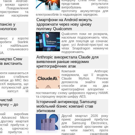
концерну China FAW Group,
 також Android-
представив результати
 у межах одного
випробувань нового
 Повідомлення
прототипу акумулятора для
пристроями та
електромобілів із надшвидкою зарядкою.
ми наскрізним
Смартфони на Android можуть
пансію у
здорожчати через нову цінову
хнологією
політику Qualcomm
Qualcomm поки не розкрила,
наскільки подорожчають чіпи,
анує у короткі
але для покупців це означає
робити Starlink
одне: усі Android-пристрої на
 найбільших
чіпах Snapdragon неминуче
в стільникового
подорожчають.
ША.
Anthropic використала Claude для
ництво Crew
виявлення раніше невідомих
ів вистачить
криптографічних атак
Компанія Anthropic
ренти намагаються
повідомила, що її модель
аз стабільно
Claude Mythos Preview
екіпаж до МКС без
допомогла знайти нові
aceX вирішила, що
способи атак на два
 потужностей для
криптографічні алгоритми -
них капсул їй
постквантову схему цифрового підпису HAWK
та спрощену версію шифру AES.
 чистий
Історичний антирекорд Samsung:
ручку – до
мобільний бізнес компанії став
збитковим
ський виробник
Другий квартал 2026 року
 Advanced Micro
приніс рекордний прибуток
другому кварталі
для Samsung Electronics,
истий прибуток у
забезпечений зростанням цін
а, одночасно
на чипи пам'яті, проте
ний прибуток і
підрозділ смартфонів