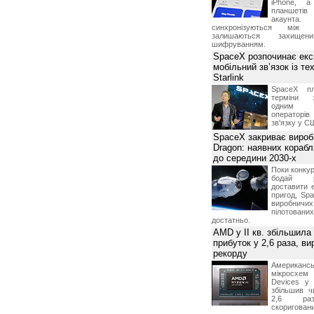
iPhone, а
планшетів
акаунта.
синхронізуються між 
залишаються захищени
шифруванням.
SpaceX розпочинає екс
мобільний зв’язок із те
Starlink
SpaceX пл
терміни з
одним з
операторі
зв'язку у С
SpaceX закриває вироб
Dragon: наявних корабл
до середини 2030-х
Поки конку
бодай р
доставити 
пригод, Sp
виробничих
пілотова
достатньо.
AMD у II кв. збільшила
прибуток у 2,6 раза, ви
рекорду
Американ
мікросхем
Devices у 
збільшив ч
2,6 раз
скоригова