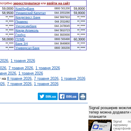
потрібно
зареєструватися
или
ввійти на сайт
59,0000
КомИндБанк
59,8000
0800 501200
58,9500
Украинский Капитал
59,8000
044 2053290
**,****
Кредитвест Банк
**,****
044 5697910
**,****
Правекс
**,****
044 2011662
**,****
Укрэксимбанк
**,****
044 2478045
**,****
Креди Агриколь
**,****
044 5810723
**,****
Глобус
**,****
044 3920000
58,0000
ПУМБ
60,3000
0800 500490
**,****
Банк 3/4
**,****
044 3649800
**,****
Универсал Банк
**,****
0800 300200
 2026
,
1 травня 2026
2026
,
7 травня 2026
,
1 травня 2026
авня 2026
,
1 травня 2026
у на
8 травня 2026
,
7 травня 2026
,
1 травня 2026
026
,
7 травня 2026
,
1 травня 2026
Signal розширив можлив
тепер можна додавати
планшети
Signal по
підтрим
смартфоні