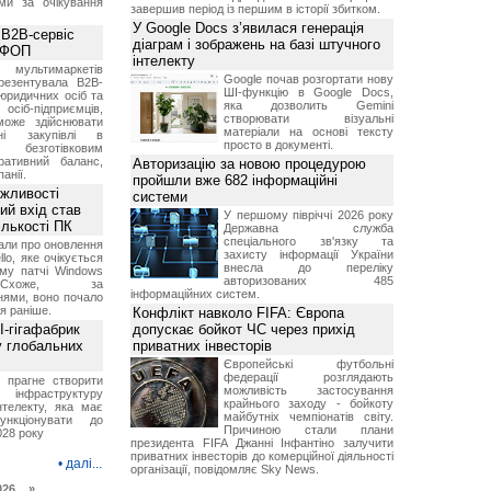
ми за очікування
завершив період із першим в історії збитком.
У Google Docs з’явилася генерація
 B2B-сервіс
діаграм і зображень на базі штучного
а ФОП
інтелекту
ультимаркетів
Google почав розгортати нову
резентувала B2B-
ШІ-функцію в Google Docs,
юридичних осіб та
яка дозволить Gemini
сіб-підприємців,
створювати візуальні
може здійснювати
матеріали на основі тексту
вні закупівлі в
просто в документі.
безготівковим
ративний баланс,
Авторизацію за новою процедурою
анії.
пройшли вже 682 інформаційні
ожливості
системи
ий вхід став
У першому півріччі 2026 року
ількості ПК
Державна служба
спеціального зв'язку та
али про оновлення
захисту інформації України
lo, яке очікується
внесла до переліку
му патчі Windows
авторизованих 485
хоже, за
інформаційних систем.
нями, воно почало
я раніше.
Конфлікт навколо FIFA: Європа
I-гігафабрик
допускає бойкот ЧС через прихід
у глобальних
приватних інвесторів
Європейські футбольні
федерації розглядають
я прагне створити
можливість застосування
нфраструктуру
крайнього заходу - бойкоту
нтелекту, яка має
майбутніх чемпіонатів світу.
нкціонувати до
Причиною стали плани
028 року
президента FIFA Джанні Інфантіно залучити
приватних інвесторів до комерційної діяльності
•
далі...
організації, повідомляє Sky News.
026 »