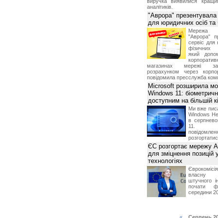
виручка виявилися кращи
аналітиків.
"Аврора" презентувала
для юридичних осіб т
Мережа м
"Аврора" п
сервіс для 
фізичних о
який допо
корпорати
магазинах мережі за 
розрахунком через корпо
повідомила пресслужба комп
Microsoft розширила м
Windows 11: біометричн
доступним на більшій к
Ми вже пис
Windows Hel
в серпнево
11. С
повідомлен
розгортатис
ЄС розгортає мережу A
для зміцнення позицій 
технологіях
Єврокомісі
власну і
штучного і
почати фу
середини 2
«
Серпень 2