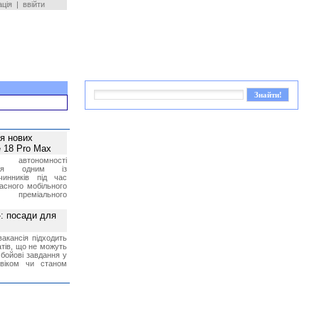
ація
|
ввійти
ея нових
 18 Pro Max
 автономності
ться одним із
чинників під час
асного мобільного
 преміального
»: посади для
акансія підходить
тів, що не можуть
бойові завдання у
 віком чи станом