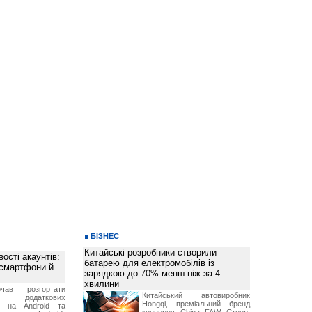
БІЗНЕС
Китайські розробники створили
ості акаунтів:
батарею для електромобілів із
 смартфони й
зарядкою до 70% менш ніж за 4
хвилини
чав розгортати
Китайський автовиробник
ку додаткових
Hongqi, преміальний бренд
в на Android та