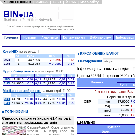
Фінансові новини
|
06.08.26
|
12:01
|
RSS
|
мапа сайту
"Зароблена копійка краща за крадений карбованець"
Українське прислів'я
Головна
Новини
Аналітика
Котирування
Веб-майстру
Інформація
Курс НБУ
на
сьогодні
КУРСИ ОБМІНУ ВАЛЮТ
за
курс
uah
%
USD
1
44,6895
0,0593
0,13
Котирування
EUR
1
51,6253
0,0881
0,17
Інформація станом на неділя,
Курс обміну валют
на
сьогодні
, 09:43
Дані на 09:48, 8 травня 2026, п
куп.
uah
%
прод.
uah
%
USD
44,4840
0,06
0,13
44,9364
0,01
0,03
Валюта
EUR
51,3060
0,15
0,29
51,9148
0,06
0,12
Курс
Міжбанківський ринок
на
сьогодні
, 11:02
Для перегляду даних Вам 
куп.
uah
%
прод.
uah
%
Порівняння з даним
USD
44,7300
0,03
0,07
44,7700
0,04
0,09
GBP
min
57,9000
EUR
51,6407
0,02
0,04
51,6780
0,05
0,09
avg
**,****
med
**,****
ТОП-НОВИНИ
max
59,0000
Євросоюз спрямує Україні €1,4 млрд із
Детально
доходів від російських активів
Купівля
Європейський Союз спрямує
Україні 1,4 млрд євро за
Банк
рахунок доходів від