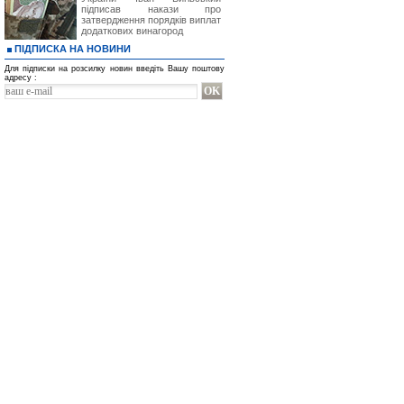
підписав накази про
затвердження порядків виплат
додаткових винагород
ПІДПИСКА НА НОВИНИ
Для підписки на розсилку новин введіть Вашу поштову
адресу :