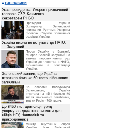
ТОП-НОВИНИ
Указ президента: Умєров призначений
головою СЗР, Клименко —
секретарем РНБО
Президент України
Володимир Зеленський
призначив Pустема Умєрова
головою Служби зовнішньої
розвідки України.
Україна ніколи не вступить до НАТО,
— Залужний
Посол України у Британії,
генерал Валерій Залужний не
вважає перспективним рух
України до членства в НАТО,
визначений в Конституції
України.
Зеленський заявив, що Україна
втратила близько 50 тисяч військових
загиблими
За словами Володимира
Зеленського, Україна
втратила на війні близько 50
тисяч військових загиблими,
тоді як Росія - 700 тисяч.
До ₴460 тис. щомісяця: уряд
унормував додаткові виплати для
бійців НГУ, Нацполіції та
прикордонників
Міністр внутрішніх справ
України Іван Вигівський