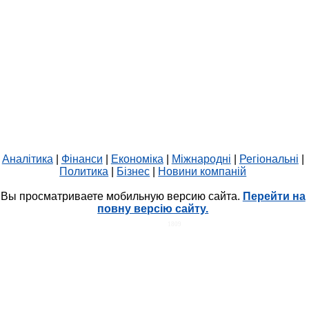
Аналітика
|
Фінанси
|
Економіка
|
Міжнародні
|
Регіональні
|
Политика
|
Бізнес
|
Новини компаній
Вы просматриваете мобильную версию сайта.
Перейти на
повну версію сайту.
HIT.UA
1809