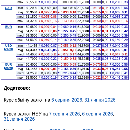
max
59,5500
0,050
0,08
0,000
0,00
61,7000
0,000
0,00
0,200
0,33
CAD
min
30,2000
0,000
0,00
0,000
0,00
31,5200
0,010
0,03
0,020
0,06
avg
30,9550
0,025
0,08
0,033
0,10
31,7550
0,015
0,05
0,035
0,11
med
31,1500
0,025
0,08
0,000
0,00
31,7250
0,000
0,00
0,085
0,27
max
31,3200
0,050
0,16
0,130
0,41
32,0500
0,050
0,16
0,050
0,16
EUR
min
50,6800
0,020
0,04
0,080
0,16
51,6200
0,010
0,02
0,170
0,33
avg
51,2752
0,031
0,06
0,227
0,45
51,9080
0,007
0,01
0,217
0,42
med
51,3500
0,000
0,00
0,250
0,49
51,9000
0,000
0,00
0,200
0,39
max
51,5300
0,070
0,14
0,180
0,35
52,2000
0,000
0,00
0,150
0,29
USD
min
44,1465
0,030
0,07
0,053
0,12
44,8700
0,027
0,06
0,040
0,09
(card)
avg
44,4347
0,024
0,05
0,051
0,11
45,0089
0,015
0,03
0,006
0,01
med
44,4000
0,050
0,11
0,077
0,17
44,9500
0,000
0,00
0,047
0,11
max
44,7000
0,100
0,22
0,150
0,33
45,3285
0,035
0,08
0,128
0,28
EUR
min
50,4000
0,000
0,00
0,350
0,69
51,7300
0,070
0,14
0,300
0,58
(card)
avg
51,1482
0,006
0,01
0,155
0,30
51,9716
0,033
0,06
0,284
0,55
med
51,2500
0,000
0,00
0,225
0,44
51,9500
0,000
0,00
0,210
0,41
max
51,5000
0,100
0,19
0,070
0,14
52,3960
0,022
0,04
0,446
0,86
Додатково:
Курс обміну валют на
6 серпня 2026
,
31 липня 2026
Курси валют НБУ на
7 серпня 2026
,
6 серпня 2026
,
31 липня 2026