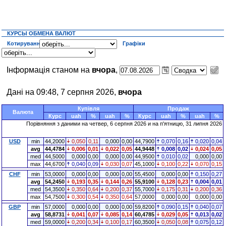
КУРСЫ ОБМЕНА ВАЛЮТ
Котирування
Графіки
Інформація станом на
вчора
,
Дані на 09:48, 7 серпня 2026,
вчора
Купівля
Продаж
Валюта
Курс
uah
%
uah
%
Курс
uah
%
uah
%
Порівняння з даними на четвер, 6 серпня 2026 и на п'ятницю, 31 липня 2026
USD
min
44,2000
0,050
0,11
0,000
0,00
44,7900
0,070
0,16
0,020
0,04
avg
44,4784
0,006
0,01
0,022
0,05
44,9448
0,008
0,02
0,024
0,05
med
44,5000
0,000
0,00
0,000
0,00
44,9500
0,010
0,02
0,000
0,00
max
44,6700
0,040
0,09
0,030
0,07
45,1000
0,100
0,22
0,070
0,15
CHF
min
53,0000
0,000
0,00
0,000
0,00
55,4500
0,000
0,00
0,150
0,27
avg
54,2450
0,193
0,35
0,144
0,26
55,9100
0,128
0,23
0,004
0,01
med
54,3500
0,350
0,64
0,200
0,37
55,7000
0,175
0,31
0,200
0,36
max
54,7500
0,300
0,54
0,350
0,64
57,0000
0,000
0,00
0,000
0,00
GBP
min
57,0000
0,000
0,00
0,000
0,00
59,8200
0,090
0,15
0,040
0,07
avg
58,8731
0,041
0,07
0,085
0,14
60,4785
0,029
0,05
0,013
0,02
med
59,0000
0,200
0,34
0,100
0,17
60,3500
0,050
0,08
0,075
0,12