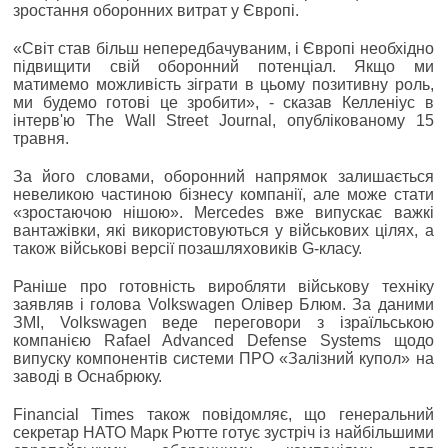
зростання оборонних витрат у Європі.
«Світ став більш непередбачуваним, і Європі необхідно
підвищити свій оборонний потенціал. Якщо ми
матимемо можливість зіграти в цьому позитивну роль,
ми будемо готові це зробити», - сказав Келленіус в
інтерв'ю The Wall Street Journal, опублікованому 15
травня.
За його словами, оборонний напрямок залишається
невеликою частиною бізнесу компанії, але може стати
«зростаючою нішою». Mercedes вже випускає важкі
вантажівки, які використовуються у військових цілях, а
також військові версії позашляховиків G-класу.
Раніше про готовність виробляти військову техніку
заявляв і голова Volkswagen Олівер Блюм. За даними
ЗМІ, Volkswagen веде переговори з ізраїльською
компанією Rafael Advanced Defense Systems щодо
випуску компонентів системи ПРО «Залізний купол» на
заводі в Оснабрюку.
Financial Times також повідомляє, що генеральний
секретар НАТО Марк Рютте готує зустріч із найбільшими