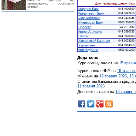
заморожених російських
Для перегляду даних Вам 
активів.
Марфин Банк
044 4900590
Кредитвест Банк
044 5697910
Укрэксимбанк
044 2478045
Универсал Банк
0800 300200
Правекс
044 2011662
Креди Агриколь
044 5810723
Глобус
044 3920000
Украинский Капитал
044 2053290
Укргазбанк
044 4944650
КомИндБанк
0800 501200
Додатково:
Курс обміну валют на
15 травн
Курси валют НБУ на
18 травня
Міжбанк на
18 травня 2026
,
15 
Ставки міжбанківського кредит
11 травня 2026
Депозитні ставки на
18 травня 