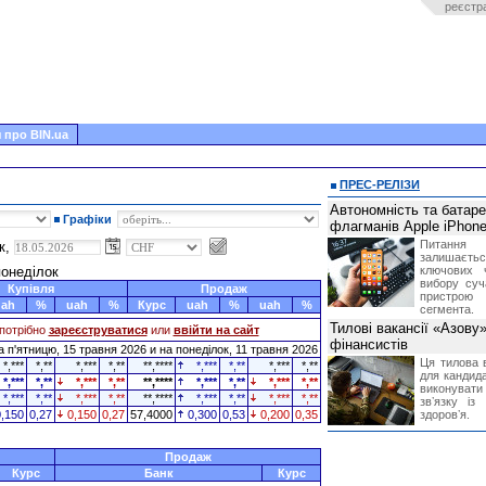
реєстр
 про BIN.ua
ПРЕС-РЕЛІЗИ
Автономність та батар
Графіки
флагманів Apple iPhone
Питання
к,
залишає
понеділок
ключових 
вибору суч
Купівля
Продаж
пристрою
uah
%
uah
%
Курс
uah
%
uah
%
сегмента.
Тилові вакансії «Азову
потрібно
зареєструватися
или
ввійти на сайт
фінансистів
 п'ятницю, 15 травня 2026 и на понеділок, 11 травня 2026
Ця тилова в
*,***
*,**
*,***
*,**
**,****
*,***
*,**
*,***
*,**
для кандида
*,***
*,**
*,***
*,**
**,****
*,***
*,**
*,***
*,**
виконувати 
*,***
*,**
*,***
*,**
**,****
*,***
*,**
*,***
*,**
звʼязку із
0,150
0,27
0,150
0,27
57,4000
0,300
0,53
0,200
0,35
здоровʼя.
Продаж
Курс
Банк
Курс