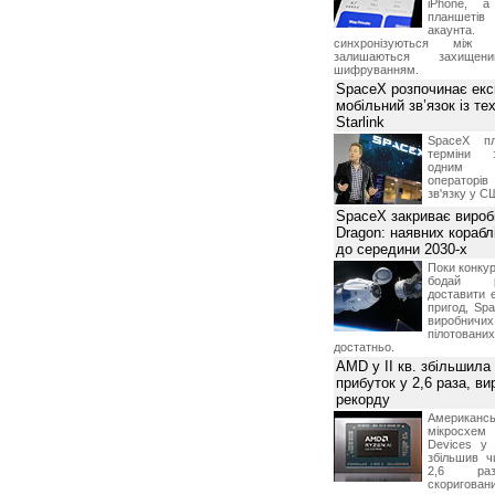
iPhone, а
планшетів
акаунта.
синхронізуються між 
залишаються захищени
шифруванням.
SpaceX розпочинає екс
мобільний зв’язок із те
Starlink
SpaceX пл
терміни з
одним з
операторі
зв'язку у С
SpaceX закриває вироб
Dragon: наявних корабл
до середини 2030-х
Поки конку
бодай р
доставити 
пригод, Sp
виробничих
пілотова
достатньо.
AMD у II кв. збільшила
прибуток у 2,6 раза, ви
рекорду
Американ
мікросхем
Devices у 
збільшив ч
2,6 раз
скоригова