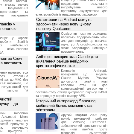
концерну China FAW Group,
 також Android-
представив результати
 у межах одного
випробувань нового
 Повідомлення
прототипу акумулятора для
пристроями та
електромобілів із надшвидкою зарядкою.
ми наскрізним
Смартфони на Android можуть
пансію у
здорожчати через нову цінову
хнологією
політику Qualcomm
Qualcomm поки не розкрила,
наскільки подорожчають чіпи,
анує у короткі
але для покупців це означає
робити Starlink
одне: усі Android-пристрої на
 найбільших
чіпах Snapdragon неминуче
в стільникового
подорожчають.
ША.
Anthropic використала Claude для
ництво Crew
виявлення раніше невідомих
ів вистачить
криптографічних атак
Компанія Anthropic
ренти намагаються
повідомила, що її модель
аз стабільно
Claude Mythos Preview
екіпаж до МКС без
допомогла знайти нові
aceX вирішила, що
способи атак на два
 потужностей для
криптографічні алгоритми -
них капсул їй
постквантову схему цифрового підпису HAWK
та спрощену версію шифру AES.
 чистий
Історичний антирекорд Samsung:
ручку – до
мобільний бізнес компанії став
збитковим
ський виробник
Другий квартал 2026 року
 Advanced Micro
приніс рекордний прибуток
другому кварталі
для Samsung Electronics,
истий прибуток у
забезпечений зростанням цін
а, одночасно
на чипи пам'яті, проте
ний прибуток і
підрозділ смартфонів