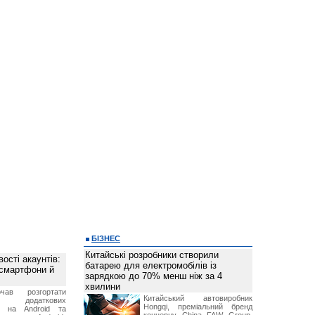
БІЗНЕС
Китайські розробники створили
ості акаунтів:
батарею для електромобілів із
 смартфони й
зарядкою до 70% менш ніж за 4
хвилини
чав розгортати
Китайський автовиробник
ку додаткових
Hongqi, преміальний бренд
в на Android та