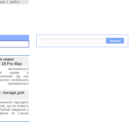
ація
|
ввійти
ея нових
 18 Pro Max
 автономності
ться одним із
чинників під час
асного мобільного
 преміального
»: посади для
акансія підходить
тів, що не можуть
бойові завдання у
 віком чи станом