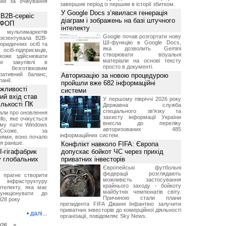
ми за очікування
завершив період із першим в історії збитком.
У Google Docs з’явилася генерація
 B2B-сервіс
діаграм і зображень на базі штучного
а ФОП
інтелекту
ультимаркетів
Google почав розгортати нову
резентувала B2B-
ШІ-функцію в Google Docs,
юридичних осіб та
яка дозволить Gemini
сіб-підприємців,
створювати візуальні
може здійснювати
матеріали на основі тексту
вні закупівлі в
просто в документі.
безготівковим
ративний баланс,
Авторизацію за новою процедурою
анії.
пройшли вже 682 інформаційні
ожливості
системи
ий вхід став
У першому півріччі 2026 року
ількості ПК
Державна служба
спеціального зв'язку та
али про оновлення
захисту інформації України
lo, яке очікується
внесла до переліку
му патчі Windows
авторизованих 485
хоже, за
інформаційних систем.
нями, воно почало
я раніше.
Конфлікт навколо FIFA: Європа
I-гігафабрик
допускає бойкот ЧС через прихід
у глобальних
приватних інвесторів
Європейські футбольні
федерації розглядають
я прагне створити
можливість застосування
нфраструктуру
крайнього заходу - бойкоту
нтелекту, яка має
майбутніх чемпіонатів світу.
нкціонувати до
Причиною стали плани
028 року
президента FIFA Джанні Інфантіно залучити
приватних інвесторів до комерційної діяльності
•
далі...
організації, повідомляє Sky News.
026 »