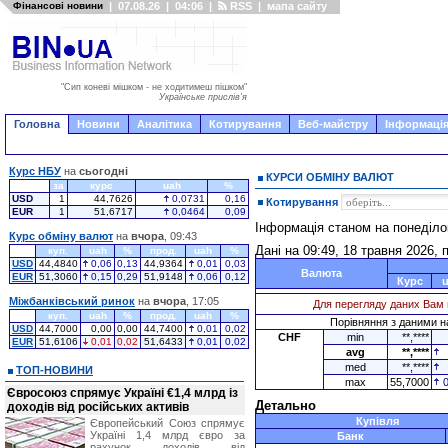
Фінансові новини
|
07.08.26
|
04:06
|
RSS
|
мапа сайту
"Сип коневі мішком - не ходитимеш пішком"
Українське прислів'я
Головна
Новини
Аналітика
Котирування
Веб-майстру
Інформація
Курс НБУ
на
сьогодні
КУРСИ ОБМІНУ ВАЛЮТ
за
курс
uah
%
USD
1
44,7626
0,0731
0,16
Котирування
EUR
1
51,6717
0,0464
0,09
Інформація станом на понеділо
Курс обміну валют
на
вчора
, 09:43
Дані на 09:49, 18 травня 2026, 
куп.
uah
%
прод.
uah
%
USD
44,4840
0,06
0,13
44,9364
0,01
0,03
Валюта
EUR
51,3060
0,15
0,29
51,9148
0,06
0,12
Курс
Міжбанківський ринок
на
вчора
, 17:05
Для перегляду даних Вам 
куп.
uah
%
прод.
uah
%
Порівняння з даними на
USD
44,7000
0,00
0,00
44,7400
0,01
0,02
CHF
min
**,****
EUR
51,6106
0,01
0,02
51,6433
0,01
0,02
avg
**,****
med
**,****
ТОП-НОВИНИ
max
55,7000
Євросоюз спрямує Україні €1,4 млрд із
Детально
доходів від російських активів
Купівля
Європейський Союз спрямує
Україні 1,4 млрд євро за
Банк
рахунок доходів від