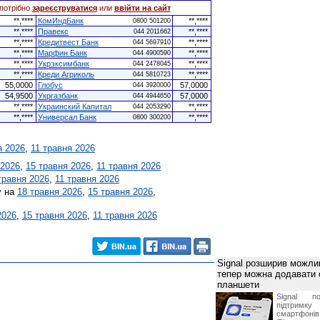
потрібно
зареєструватися
или
ввійти на сайт
**,****
КомИндБанк
**,****
0800 501200
**,****
Правекс
**,****
044 2011662
**,****
Кредитвест Банк
**,****
044 5697910
**,****
Марфин Банк
**,****
044 4900590
**,****
Укрэксимбанк
**,****
044 2478045
**,****
Креди Агриколь
**,****
044 5810723
55,0000
Глобус
57,0000
044 3920000
54,9500
Укргазбанк
57,0000
044 4944650
**,****
Украинский Капитал
**,****
044 2053290
**,****
Универсал Банк
**,****
0800 300200
я 2026
,
11 травня 2026
 2026
,
15 травня 2026
,
11 травня 2026
травня 2026
,
11 травня 2026
у на
18 травня 2026
,
15 травня 2026
,
2026
,
15 травня 2026
,
11 травня 2026
Signal розширив можлив
тепер можна додавати
планшети
Signal по
підтрим
смартфоні