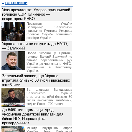
ТОП-НОВИНИ
Указ президента: Умєров призначений
головою СЗР, Клименко —
секретарем РНБО
Президент України
Володимир Зеленський
призначив Pустема Умєрова
головою Служби зовнішньої
розвідки України.
Україна ніколи не вступить до НАТО,
— Залужний
Посол України у Британії,
генерал Валерій Залужний не
вважає перспективним рух
України до членства в НАТО,
визначений в Конституції
України.
Зеленський заявив, що Україна
втратила близько 50 тисяч військових
загиблими
За словами Володимира
Зеленського, Україна
втратила на війні близько 50
тисяч військових загиблими,
тоді як Росія - 700 тисяч.
До ₴460 тис. щомісяця: уряд
унормував додаткові виплати для
бійців НГУ, Нацполіції та
прикордонників
Міністр внутрішніх справ
України Іван Вигівський