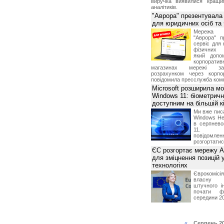
виручка виявилися кращи
аналітиків.
"Аврора" презентувала
для юридичних осіб т
Мережа м
"Аврора" п
сервіс для 
фізичних о
який допо
корпорати
магазинах мережі за 
розрахунком через корпо
повідомила пресслужба комп
Microsoft розширила м
Windows 11: біометричн
доступним на більшій к
Ми вже пис
Windows Hel
в серпнево
11. С
повідомлен
розгортатис
ЄС розгортає мережу A
для зміцнення позицій 
технологіях
Єврокомісі
власну і
штучного і
почати фу
середини 2
«
Серпень 2