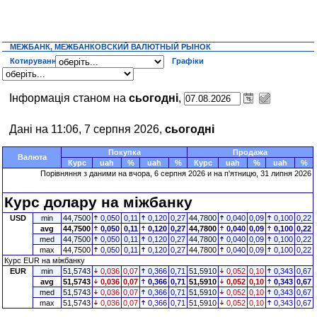
МЕЖБАНК, МЕЖБАНКОВСКИЙ ВАЛЮТНЫЙ РЫНОК
Котирування
Графіки
Інформація станом на
сьогодні
,
Дані на 11:06, 7 серпня 2026,
сьогодні
Покупка
Продажа
Валюта
Курс
uah
%
uah
%
Курс
uah
%
uah
%
Порівняння з даними на
вчора
, 6 серпня 2026 и на п'ятницю, 31 липня 2026
Курс долару на міжбанку
USD
min
44,7500
0,050
0,11
0,120
0,27
44,7800
0,040
0,09
0,100
0,22
avg
44,7500
0,050
0,11
0,120
0,27
44,7800
0,040
0,09
0,100
0,22
med
44,7500
0,050
0,11
0,120
0,27
44,7800
0,040
0,09
0,100
0,22
max
44,7500
0,050
0,11
0,120
0,27
44,7800
0,040
0,09
0,100
0,22
Курс EUR на міжбанку
EUR
min
51,5743
0,036
0,07
0,366
0,71
51,5910
0,052
0,10
0,343
0,67
avg
51,5743
0,036
0,07
0,366
0,71
51,5910
0,052
0,10
0,343
0,67
med
51,5743
0,036
0,07
0,366
0,71
51,5910
0,052
0,10
0,343
0,67
max
51,5743
0,036
0,07
0,366
0,71
51,5910
0,052
0,10
0,343
0,67