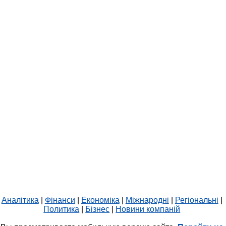
Аналітика
|
Фінанси
|
Економіка
|
Міжнародні
|
Регіональні
|
Политика
|
Бізнес
|
Новини компаній