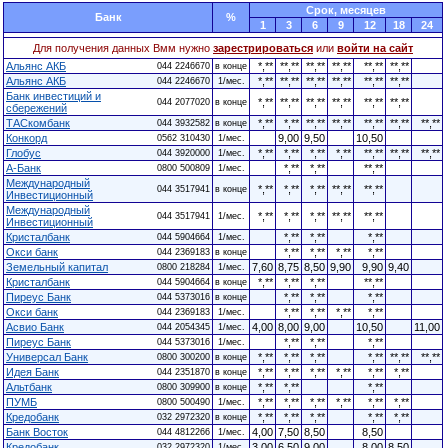
Cрок, месяцев
Банк
%
1
3
6
9
12
18
24
Для получения данных Вмм нужно
зарестрироваться
или
войти на сайт
Альянс АКБ
*,**
**,**
**,**
**,**
**,**
**,**
044 2246670
в конце
Альянс АКБ
*,**
**,**
**,**
**,**
**,**
**,**
044 2246670
1/мес.
Банк инвестиций и
*,**
**,**
**,**
**,**
**,**
**,**
044 2077020
в конце
сбережений
ТАСкомбанк
*,**
*,**
**,**
**,**
**,**
**,**
**,**
044 3932582
в конце
Конкорд
9,00
9,50
10,50
0562 310430
1/мес.
Глобус
*,**
*,**
*,**
*,**
**,**
**,**
**,**
044 3920000
1/мес.
А-Банк
*,**
*,**
**,**
0800 500809
1/мес.
Международный
*,**
*,**
*,**
**,**
**,**
044 3517941
в конце
Инвестиционный
Международный
*,**
*,**
*,**
**,**
**,**
044 3517941
1/мес.
Инвестиционный
Кристалбанк
*,**
*,**
*,**
044 5904664
1/мес.
Окси банк
*,**
*,**
*,**
*,**
044 2369183
в конце
Земельный капитал
7,60
8,75
8,50
9,90
9,90
9,40
0800 218284
1/мес.
Кристалбанк
*,**
*,**
*,**
**,**
044 5904664
в конце
Пиреус Банк
*,**
*,**
*,**
044 5373016
в конце
Окси банк
*,**
*,**
*,**
*,**
044 2369183
1/мес.
Асвио Банк
4,00
8,00
9,00
10,50
11,00
044 2054345
1/мес.
Пиреус Банк
*,**
*,**
*,**
044 5373016
1/мес.
Универсал Банк
*,**
*,**
*,**
*,**
**,**
**,**
0800 300200
в конце
Идея Банк
*,**
*,**
*,**
*,**
*,**
*,**
044 2351870
в конце
Альтбанк
*,**
*,**
*,**
0800 309900
в конце
ПУМБ
*,**
*,**
*,**
*,**
*,**
*,**
0800 500490
1/мес.
Кредобанк
*,**
*,**
*,**
*,**
*,**
032 2972320
в конце
Банк Восток
4,00
7,50
8,50
8,50
044 4812266
1/мес.
Кредобанк
3,00
6,50
9,00
8,00
8,50
032 2972320
1/мес.