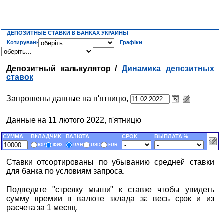
ДЕПОЗИТНЫЕ СТАВКИ В БАНКАХ УКРАИНЫ
Котирування
Графіки
Депозитный калькулятор /
Динамика депозитных
ставок
Запрошены данные на п'ятницю,
Данные на 11 лютого 2022, п'ятницю
СУММА
ВКЛАДЧИК
ВАЛЮТА
СРОК
ВЫПЛАТА %
ЮР
ФИЗ
UAH
USD
EUR
Ставки отсортированы по убыванию средней ставки
для банка по условиям запроса.
Подведите "стрелку мыши" к ставке чтобы увидеть
сумму премии в валюте вклада за весь срок и из
расчета за 1 месяц.