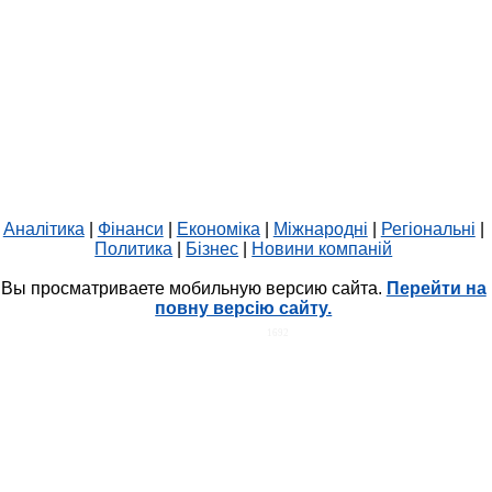
Аналітика
|
Фінанси
|
Економіка
|
Міжнародні
|
Регіональні
|
Политика
|
Бізнес
|
Новини компаній
Вы просматриваете мобильную версию сайта.
Перейти на
повну версію сайту.
HIT.UA
1692