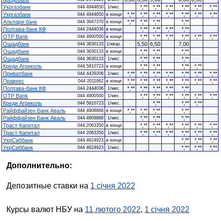
Укргазбанк
*,**
*,**
*,**
*,**
*,**
*,**
044 4944650
1/мес.
Укргазбанк
*,**
*,**
*,**
*,**
*,**
*,**
*,**
044 4944650
в конце
Альпари банк
*,**
*,**
*,**
*,**
044 3647370
в конце
Полтава-банк КФ
*,**
*,**
*,**
*,**
044 2444036
в конце
OTP Bank
*,**
*,**
*,**
*,**
*,**
*,**
044 4900500
в конце
Ощадбанк
5,50
6,50
7,00
044 3630133
1/квар.
Ощадбанк
*,**
*,**
*,**
044 3630133
в конце
Ощадбанк
*,**
*,**
*,**
044 3630133
1/мес.
Креди Агриколь
*,**
*,**
*,**
*,**
044 5810723
в конце
Приватбанк
*,**
*,**
*,**
*,**
*,**
*,**
*,**
044 4429206
1/мес.
Правекс
*,**
*,**
*,**
*,**
*,**
*,**
*,**
044 2011662
в конце
Полтава-банк КФ
*,**
*,**
*,**
*,**
*,**
044 2444036
1/мес.
OTP Bank
*,**
*,**
*,**
*,**
*,**
*,**
044 4900500
1/мес.
Креди Агриколь
*,**
*,**
*,**
044 5810723
1/мес.
Райффайзен Банк Аваль
*,**
*,**
*,**
*,**
044 4908888
в конце
Райффайзен Банк Аваль
*,**
*,**
*,**
044 4908888
1/мес.
Траст-Капитал
*,**
*,**
*,**
*,**
*,**
*,**
044 2063350
в конце
Траст-Капитал
*,**
*,**
*,**
*,**
*,**
*,**
044 2063350
1/мес.
УкрСиббанк
*,**
*,**
*,**
044 4624923
в конце
УкрСиббанк
*,**
*,**
*,**
044 4624923
1/мес.
Дополнительно:
Депозитные ставки на
1 січня 2022
Курсы валют НБУ на
11 лютого 2022
,
1 січня 2022