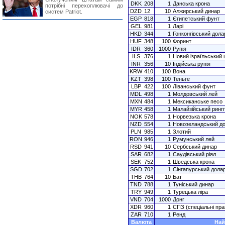
DKK
208
1
Данська крона
потрібні перехоплювачі до
DZD
12
10
Алжирський динар
систем Patriot.
EGP
818
1
Єгипетський фунт
GEL
981
1
Ларі
HKD
344
1
Гонконгівський дола
HUF
348
100
Форинт
IDR
360
1000
Рупія
ILS
376
1
Новий ізраїльський
INR
356
10
Індійська рупія
KRW
410
100
Вона
KZT
398
100
Теньге
LBP
422
100
Ліванський фунт
MDL
498
1
Молдовський лей
MXN
484
1
Мексиканське песо
MYR
458
1
Малайзійський рингг
NOK
578
1
Норвезька крона
NZD
554
1
Новозеландський д
PLN
985
1
Злотий
RON
946
1
Румунський лей
RSD
941
10
Сербський динар
SAR
682
1
Саудівський ріял
SEK
752
1
Шведська крона
SGD
702
1
Сінгапурський дола
THB
764
10
Бат
TND
788
1
Туніський динар
TRY
949
1
Турецька ліра
VND
704
1000
Донг
XDR
960
1
СПЗ (спеціальні пра
ZAR
710
1
Ренд
Валюта
Най