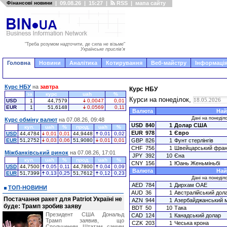
Фінансові новини
|
09.08.26
|
15:27
|
RSS
|
мапа сайту
"Треба розумом надточити, де сила не візьме"
Українське прислів'я
Головна
Новини
Аналітика
Котирування
Веб-майстру
Інформація
Курс НБУ
на
завтра
Курс НБУ
за
курс
uah
%
Курси на понеділок,
USD
1
44,7579
0,0047
0,01
EUR
1
51,6148
0,0569
0,11
Валюта
Най
Дані на понеділо
Курс обміну валют
на 07.08.26, 09:48
USD
840
1
Долар США
куп.
uah
%
прод.
uah
%
EUR
978
1
Євро
USD
44,4784
0,01
0,01
44,9448
0,01
0,02
EUR
51,2752
0,03
0,06
51,9080
0,01
0,01
GBP
826
1
Фунт стерлінгів
CHF
756
1
Швейцарський фран
Міжбанківський ринок
на 07.08.26, 17:01
JPY
392
10
Єна
куп.
uah
%
прод.
uah
%
CNY
156
1
Юань Женьміньбі
USD
44,7500
0,05
0,11
44,7800
0,04
0,09
Валюта
Най
EUR
51,7399
0,13
0,25
51,7612
0,12
0,23
Дані на понеділо
AED
784
1
Дирхам ОАЕ
ТОП-НОВИНИ
AUD
36
1
Австралійський дол
Постачання ракет для Patriot Україні не
AZN
944
1
Азербайджанський 
буде: Трамп зробив заяву
BDT
50
10
Така
Президент США Дональд
CAD
124
1
Канадський долар
Трамп заявив, що
CZK
203
1
Чеська крона
Сполученим Штатам самим