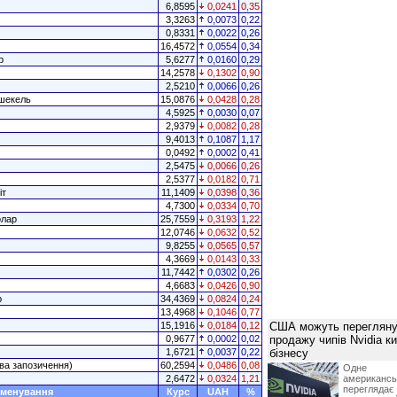
6,8595
0,0241
0,35
3,3263
0,0073
0,22
0,8331
0,0022
0,26
16,4572
0,0554
0,34
р
5,6277
0,0160
0,29
14,2578
0,1302
0,90
2,5210
0,0066
0,26
 шекель
15,0876
0,0428
0,28
4,5925
0,0030
0,07
2,9379
0,0082
0,28
9,4013
0,1087
1,17
0,0492
0,0002
0,41
2,5475
0,0066
0,26
2,5377
0,0182
0,71
іт
11,1409
0,0398
0,36
4,7300
0,0334
0,70
олар
25,7559
0,3193
1,22
12,0746
0,0632
0,52
9,8255
0,0565
0,57
4,3669
0,0143
0,33
11,7442
0,0302
0,26
4,6683
0,0426
0,90
р
34,4369
0,0824
0,24
13,4968
0,1046
0,77
15,1916
0,0184
0,12
США можуть перегляну
0,9677
0,0002
0,02
продажу чипів Nvidia к
1,6721
0,0037
0,22
бізнесу
ва запозичення)
60,2594
0,0486
0,08
Одне 
2,6472
0,0324
1,21
американ
перегляда
менування
Курс
UAH
%