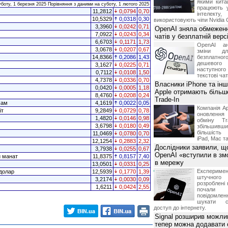
якими китай
уботу, 1 березня 2025 Порівняння з даними на суботу, 1 лютого 2025
працюють 
11,2812
0,0794
0,70
інтелекту
10,5329
0,0318
0,30
використовують чіпи Nvidia 
3,3960
0,0242
0,71
OpenAI зняла обмеженн
7,0922
0,0243
0,34
чатів у безплатній вер
6,6703
0,1171
1,73
OpenAI ан
3,0678
0,0207
0,67
зміни дл
14,8366
0,2086
1,43
безплатн
дешевого
3,1627
0,0225
0,71
наступног
0,7112
0,0108
1,50
текстові ча
4,7378
0,0336
0,70
Власники iPhone та інш
0,0420
0,0005
1,18
Apple отримають більш
8,4760
0,0208
0,24
Trade-In
хам
4,1619
0,0022
0,05
Компанія Ap
іт
9,2849
0,0729
0,78
оновлення
1,4820
0,0146
0,98
обміну T
3,6798
0,0180
0,49
збільшивши
більшість
11,0469
0,0780
0,70
iPad, Mac т
12,1254
0,2883
2,32
Дослідники заявили, щ
3,7938
0,0255
0,67
OpenAI «вступили в змо
й манат
11,8375
0,8157
7,40
в мережу
13,0501
0,0331
0,25
Експериме
долар
12,5939
0,1770
1,39
штучного 
3,2174
0,0030
0,09
розроблені 
1,6211
0,0424
2,55
почали 
повідомлен
шукати с
доступ до інтернету.
Signal розширив можлив
тепер можна додавати