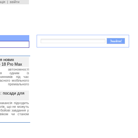
ація
|
ввійти
ея нових
 18 Pro Max
 автономності
ться одним із
чинників під час
асного мобільного
 преміального
»: посади для
акансія підходить
тів, що не можуть
бойові завдання у
 віком чи станом