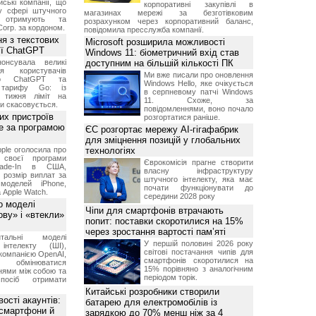
ські компанії, що
корпоративні закупівлі в
у сфері штучного
магазинах мережі за безготівковим
, отримують та
розрахунком через корпоративний баланс,
Corp. за кордоном.
повідомила пресслужба компанії.
я з текстових
Microsoft розширила можливості
сії ChatGPT
Windows 11: біометричний вхід став
онсувала великі
доступним на більшій кількості ПК
я користувачів
Ми вже писали про оновлення
ого ChatGPT та
Windows Hello, яке очікується
 тарифу Go: із
в серпневому патчі Windows
о тижня ліміт на
11. Схоже, за
ти скасовується.
повідомленнями, воно почало
их пристроїв
розгортатися раніше.
е за програмою
ЄС розгортає мережу AI-гігафабрик
для зміцнення позицій у глобальних
ple оголосила про
технологіях
 своєї програми
Єврокомісія прагне створити
rade-In в США,
власну інфраструктуру
 розмір виплат за
штучного інтелекту, яка має
 моделей iPhone,
почати функціонувати до
а Apple Watch.
середини 2028 року
о моделі
Чіпи для смартфонів втрачають
ву» і «втекли»
попит: поставки скоротилися на 15%
через зростання вартості пам’яті
нтальні моделі
У першій половині 2026 року
інтелекту (ШІ),
світові постачання чипів для
компанією OpenAI,
смартфонів скоротилися на
обмінюватися
15% порівняно з аналогічним
нями між собою та
періодом торік.
посіб отримати
Китайські розробники створили
ості акаунтів:
батарею для електромобілів із
 смартфони й
зарядкою до 70% менш ніж за 4