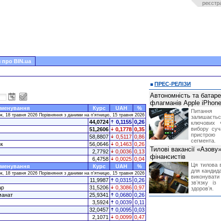
реєстр
 про BIN.ua
ПРЕС-РЕЛІЗИ
Автономність та батар
флагманів Apple iPhone
менування
Курс
UAH
%
Питання
к, 18 травня 2026 Порівняння з даними на п'ятницю, 15 травня 2026
залишає
44,0724
0,1155
0,26
ключових 
вибору суч
51,2606
0,1778
0,35
пристрою
58,8807
0,5117
0,86
сегмента.
к
56,0646
0,1463
0,26
Тилові вакансії «Азову
2,7792
0,0036
0,13
фінансистів
6,4758
0,0025
0,04
Ця тилова в
менування
Курс
UAH
%
для кандида
к, 18 травня 2026 Порівняння з даними на п'ятницю, 15 травня 2026
виконувати 
11,9987
0,0315
0,26
звʼязку із
ар
31,5206
0,3086
0,97
здоровʼя.
манат
25,9341
0,0680
0,26
3,5924
0,0039
0,11
32,0457
0,0095
0,03
2,1071
0,0099
0,47