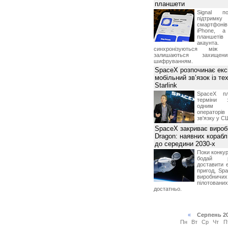
планшети
Signal по
підтрим
смартфоні
iPhone, а
планшетів
акаунта.
синхронізуються між 
залишаються захищени
шифруванням.
SpaceX розпочинає екс
мобільний зв’язок із те
Starlink
SpaceX пл
терміни з
одним з
операторі
зв'язку у С
SpaceX закриває вироб
Dragon: наявних корабл
до середини 2030-х
Поки конку
бодай р
доставити 
пригод, Sp
виробничих
пілотова
достатньо.
«
Серпень 2
Пн
Вт
Ср
Чт
П