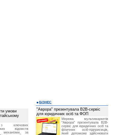
БІЗНЕС
"Аврора" презентувала B2B-сервіс
ти умови
для юридичних осіб та ФОП
итайському
Мережа мультимаркетів
"Аврора" презентувала B2B-
з ключових
сервіс для юридичних осіб та
ських відомств
фізичних осіб-підприємців,
є механізми, за
який допоможе здійснювати