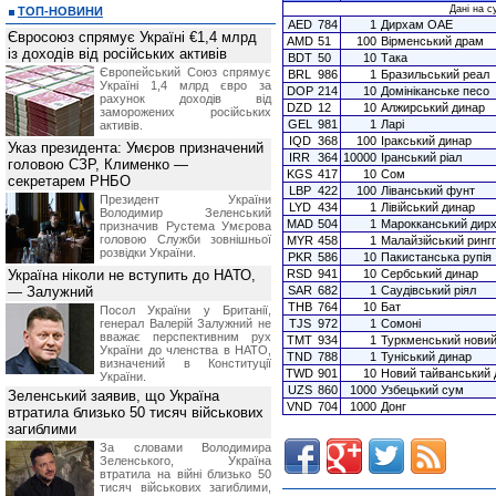
Дані на с
ТОП-НОВИНИ
AED
784
1
Дирхам ОАЕ
Євросоюз спрямує Україні €1,4 млрд
AMD
51
100
Вірменський драм
із доходів від російських активів
BDT
50
10
Така
Європейський Союз спрямує
BRL
986
1
Бразильський реал
Україні 1,4 млрд євро за
DOP
214
10
Домініканське песо
рахунок доходів від
DZD
12
10
Алжирський динар
заморожених російських
GEL
981
1
Ларі
активів.
IQD
368
100
Іракський динар
Указ президента: Умєров призначений
IRR
364
10000
Іранський ріал
головою СЗР, Клименко —
KGS
417
10
Сом
секретарем РНБО
LBP
422
100
Ліванський фунт
Президент України
LYD
434
1
Лівійський динар
Володимир Зеленський
MAD
504
1
Марокканський дир
призначив Pустема Умєрова
головою Служби зовнішньої
MYR
458
1
Малайзійський рингг
розвідки України.
PKR
586
10
Пакистанська рупія
Україна ніколи не вступить до НАТО,
RSD
941
10
Сербський динар
— Залужний
SAR
682
1
Саудівський ріял
THB
764
10
Бат
Посол України у Британії,
генерал Валерій Залужний не
TJS
972
1
Сомоні
вважає перспективним рух
TMT
934
1
Туркменський нови
України до членства в НАТО,
TND
788
1
Туніський динар
визначений в Конституції
TWD
901
10
Новий тайванський 
України.
UZS
860
1000
Узбецький сум
Зеленський заявив, що Україна
VND
704
1000
Донг
втратила близько 50 тисяч військових
загиблими
За словами Володимира
Зеленського, Україна
втратила на війні близько 50
тисяч військових загиблими,