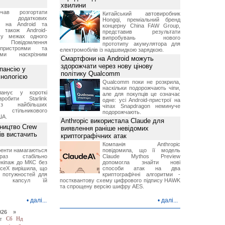
хвилини
чав розгортати
Китайський автовиробник
ку додаткових
Hongqi, преміальний бренд
в на Android та
концерну China FAW Group,
 також Android-
представив результати
 у межах одного
випробувань нового
 Повідомлення
прототипу акумулятора для
пристроями та
електромобілів із надшвидкою зарядкою.
ми наскрізним
Смартфони на Android можуть
здорожчати через нову цінову
пансію у
політику Qualcomm
хнологією
Qualcomm поки не розкрила,
наскільки подорожчають чіпи,
анує у короткі
але для покупців це означає
робити Starlink
одне: усі Android-пристрої на
 найбільших
чіпах Snapdragon неминуче
в стільникового
подорожчають.
ША.
Anthropic використала Claude для
ництво Crew
виявлення раніше невідомих
ів вистачить
криптографічних атак
Компанія Anthropic
ренти намагаються
повідомила, що її модель
аз стабільно
Claude Mythos Preview
екіпаж до МКС без
допомогла знайти нові
aceX вирішила, що
способи атак на два
 потужностей для
криптографічні алгоритми -
них капсул їй
постквантову схему цифрового підпису HAWK
та спрощену версію шифру AES.
•
далі...
•
далі...
026 »
т
Сб
Нд