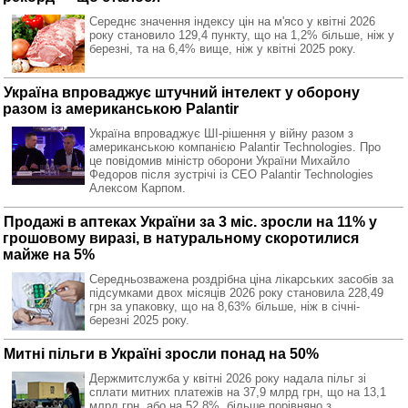
Середнє значення індексу цін на м'ясо у квітні 2026
року становило 129,4 пункту, що на 1,2% більше, ніж у
березні, та на 6,4% вище, ніж у квітні 2025 року.
Україна впроваджує штучний інтелект у оборону
разом із американською Palantir
Україна впроваджує ШІ-рішення у війну разом з
американською компанією Palantir Technologies. Про
це повідомив міністр оборони України Михайло
Федоров після зустрічі із CEO Palantir Technologies
Алексом Карпом.
Продажі в аптеках України за 3 міс. зросли на 11% у
грошовому виразі, в натуральному скоротилися
майже на 5%
Середньозважена роздрібна ціна лікарських засобів за
підсумками двох місяців 2026 року становила 228,49
грн за упаковку, що на 8,63% більше, ніж в січні-
березні 2025 року.
Митні пільги в Україні зросли понад на 50%
Держмитслужба у квітні 2026 року надала пільг зі
сплати митних платежів на 37,9 млрд грн, що на 13,1
млрд грн, або на 52,8%, більше порівняно з