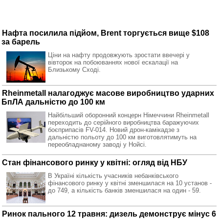
Нафта посилила підйом, Brent торгується вище $108
за барель
Ціни на нафту продовжують зростати ввечері у
вівторок на побоюваннях нової ескалації на
Близькому Сході.
Rheinmetall налагоджує масове виробництво ударних
БпЛА дальністю до 100 км
Найбільший оборонний концерн Німеччини Rheinmetall
переходить до серійного виробництва баражуючих
боєприпасів FV-014. Новий дрон-камікадзе з
дальністю польоту до 100 км виготовлятимуть на
переобладнаному заводі у Нойсі.
Стан фінансового ринку у квітні: огляд від НБУ
В Україні кількість учасників небанківського
фінансового ринку у квітні зменшилася на 10 установ -
до 749, а кількість банків зменшилася на один - 59.
Ринок пального 12 травня: дизель демонструє мінус 6