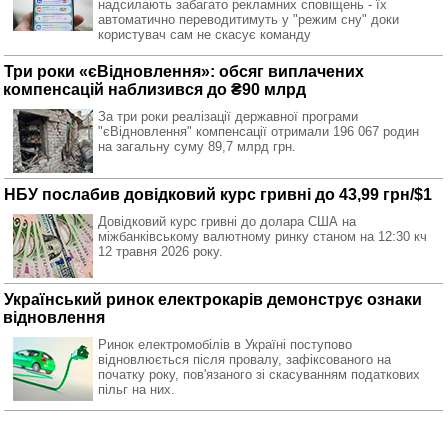
надсилають забагато рекламних сповіщень - їх
автоматично переводитимуть у "режим сну" доки
користувач сам не скасує команду
Три роки «єВідновлення»: обсяг виплачених
компенсацій наблизився до ₴90 млрд
За три роки реалізації державної програми
"єВідновлення" компенсації отримали 196 067 родин
на загальну суму 89,7 млрд грн.
НБУ послабив довідковий курс гривні до 43,99 грн/$1
Довідковий курс гривні до долара США на
міжбанківському валютному ринку станом на 12:30 кч
12 травня 2026 року.
Український ринок електрокарів демонструє ознаки
відновлення
Ринок електромобілів в Україні поступово
відновлюється після провалу, зафіксованого на
початку року, пов'язаного зі скасуванням податкових
пільг на них.