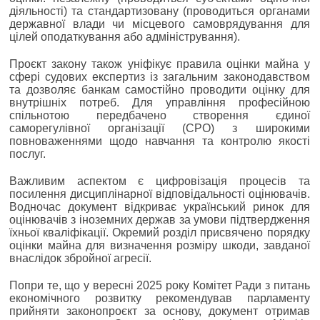
діяльності) та стандартизовану (проводиться органами
державної влади чи місцевого самоврядування для
цілей оподаткування або адміністрування).
Проєкт закону також уніфікує правила оцінки майна у
сфері судових експертиз із загальним законодавством
та дозволяє банкам самостійно проводити оцінку для
внутрішніх потреб. Для управління професійною
спільнотою передбачено створення єдиної
саморегулівної організації (СРО) з широкими
повноваженнями щодо навчання та контролю якості
послуг.
Важливим аспектом є цифровізація процесів та
посилення дисциплінарної відповідальності оцінювачів.
Водночас документ відкриває український ринок для
оцінювачів з іноземних держав за умови підтвердження
їхньої кваліфікації. Окремий розділ присвячено порядку
оцінки майна для визначення розміру шкоди, завданої
внаслідок збройної агресії.
Попри те, що у вересні 2025 року Комітет Ради з питань
економічного розвитку рекомендував парламенту
прийняти законопроєкт за основу, документ отримав