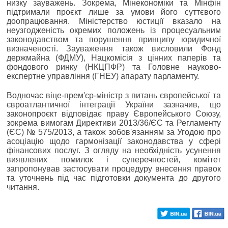
низку зауважень. Зокрема, Мінекономіки та Мінфін
підтримали проєкт лише за умови його суттєвого
доопрацювання. Міністерство юстиції вказало на
неузгодженість окремих положень із процесуальним
законодавством та порушення принципу юридичної
визначеності. Зауваження також висловили Фонд
держмайна (ФДМУ), Нацкомісія з цінних паперів та
фондового ринку (НКЦПФР) та Головне науково-
експертне управління (ГНЕУ) апарату парламенту.
Водночас віце-прем'єр-міністр з питань європейської та
євроатлантичної інтеграції України зазначив, що
законопроєкт відповідає праву Європейського Союзу,
зокрема вимогам Директиви 2013/36/ЄС та Регламенту
(ЄС) № 575/2013, а також зобов'язанням за Угодою про
асоціацію щодо гармонізації законодавства у сфері
фінансових послуг. З огляду на необхідність усунення
виявлених помилок і суперечностей, комітет
запропонував застосувати процедуру внесення правок
та уточнень під час підготовки документа до другого
читання.