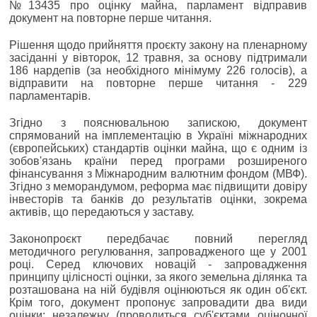
№13435 про оцінку майна, парламент відправив
документ на повторне перше читання.
Рішення щодо прийняття проєкту закону на пленарному
засіданні у вівторок, 12 травня, за основу підтримали
186 нардепів (за необхідного мінімуму 226 голосів), а
відправити на повторне перше читання - 229
парламентарів.
Згідно з пояснювальною запискою, документ
спрямований на імплементацію в Україні міжнародних
(європейських) стандартів оцінки майна, що є одним із
зобов'язань країни перед програми розширеного
фінансування з Міжнародним валютним фондом (МВФ).
Згідно з меморандумом, реформа має підвищити довіру
інвесторів та банків до результатів оцінки, зокрема
активів, що передаються у заставу.
Законопроєкт передбачає повний перегляд
методичного регулювання, запровадженого ще у 2001
році. Серед ключових новацій - запровадження
принципу цілісності оцінки, за якого земельна ділянка та
розташована на ній будівля оцінюються як один об'єкт.
Крім того, документ пропонує запровадити два види
оцінки: незалежну (проводиться суб'єктами оціночної