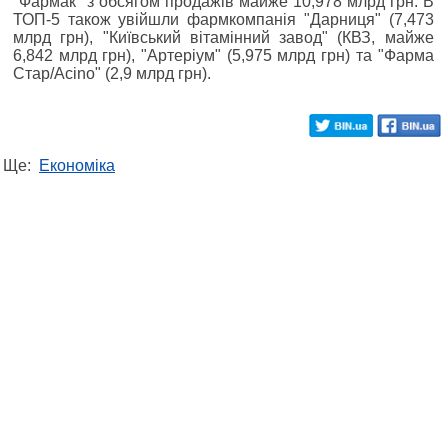
"Фармак" з обсягом продажів майже 10,978 млрд грн. В
ТОП-5 також увійшли фармкомпанія "Дарниця" (7,473
млрд грн), "Київський вітамінний завод" (КВЗ, майже
6,842 млрд грн), "Артеріум" (5,975 млрд грн) та "Фарма
Стар/Acino" (2,9 млрд грн).
Ще:
Економіка