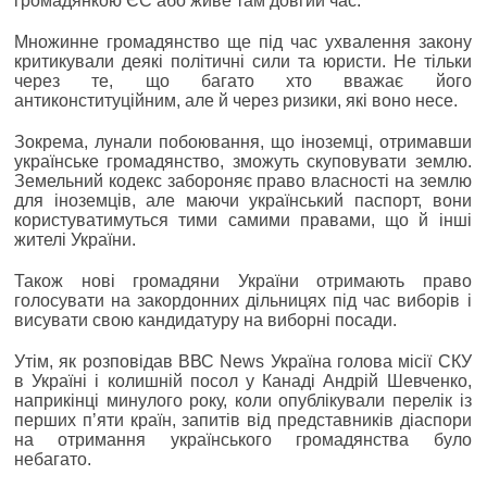
громадянкою ЄС або живе там довгий час.
Множинне громадянство ще під час ухвалення закону
критикували деякі політичні сили та юристи. Не тільки
через те, що багато хто вважає його
антиконституційним, але й через ризики, які воно несе.
Зокрема, лунали побоювання, що іноземці, отримавши
українське громадянство, зможуть скуповувати землю.
Земельний кодекс забороняє право власності на землю
для іноземців, але маючи український паспорт, вони
користуватимуться тими самими правами, що й інші
жителі України.
Також нові громадяни України отримають право
голосувати на закордонних дільницях під час виборів і
висувати свою кандидатуру на виборні посади.
Утім, як розповідав ВВС News Україна голова місії СКУ
в Україні і колишній посол у Канаді Андрій Шевченко,
наприкінці минулого року, коли опублікували перелік із
перших пʼяти країн, запитів від представників діаспори
на отримання українського громадянства було
небагато.