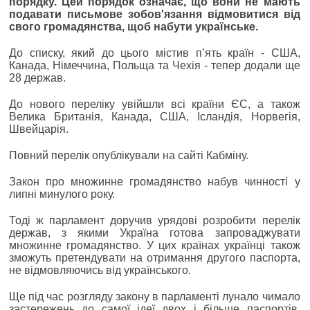
порядку. Цей порядок означає, що вони не мають
подавати письмове зобов'язання відмовитися від
свого громадянства, щоб набути українське.
До списку, який до цього містив пʼять країн - США,
Канада, Німеччина, Польща та Чехія - тепер додали ще
28 держав.
До нового переліку увійшли всі країни ЄС, а також
Велика Британія, Канада, США, Ісландія, Норвегія,
Швейцарія.
Повний перелік опублікували на сайті Кабміну.
Закон про множинне громадянство набув чинності у
липні минулого року.
Тоді ж парламент доручив урядові розробити перелік
держав, з якими Україна готова запроваджувати
множинне громадянство. У цих країнах українці також
зможуть претендувати на отримання другого паспорта,
не відмовляючись від українського.
Ще під час розгляду закону в парламенті лунало чимало
застережень до самої ідеї двох і більше паспортів.