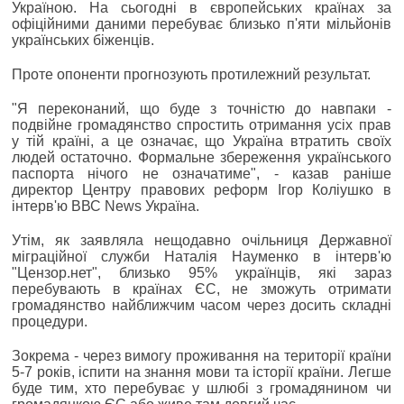
Україною. На сьогодні в європейських країнах за
офіційними даними перебуває близько п'яти мільйонів
українських біженців.
Проте опоненти прогнозують протилежний результат.
"Я переконаний, що буде з точністю до навпаки -
подвійне громадянство спростить отримання усіх прав
у тій країні, а це означає, що Україна втратить своїх
людей остаточно. Формальне збереження українського
паспорта нічого не означатиме", - казав раніше
директор Центру правових реформ Ігор Коліушко в
інтерв'ю ВВС News Україна.
Утім, як заявляла нещодавно очільниця Державної
міграційної служби Наталія Науменко в інтерв'ю
"Цензор.нет", близько 95% українців, які зараз
перебувають в країнах ЄС, не зможуть отримати
громадянство найближчим часом через досить складні
процедури.
Зокрема - через вимогу проживання на території країни
5-7 років, іспити на знання мови та історії країни. Легше
буде тим, хто перебуває у шлюбі з громадянином чи