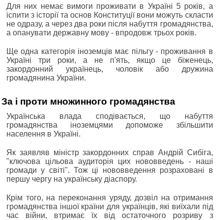
Для них немає вимоги проживати в Україні 5 років, а
іспити з історії та основ Конституції вони можуть скласти
не одразу, а через два роки після набуття громадянства,
а опанувати державну мову - впродовж трьох років.
Ще одна категорія іноземців має пільгу - проживання в
Україні три роки, а не п'ять, якщо це біженець,
закордонний українець, чоловік або дружина
громадянина України.
За і проти множинного громадянства
Українська влада сподівається, що набуття
громадянства іноземцями допоможе збільшити
населення в Україні.
Як заявляв міністр закордонних справ Андрій Сибіга,
"ключова цільова аудиторія цих нововведень - наші
громади у світі". Тож ці нововведення розраховані в
першу чергу на українську діаспору.
Крім того, на переконання уряду, дозвіл на отримання
громадянства іншої країни для українців, які виїхали під
час війни, втримає їх від остаточного розриву з