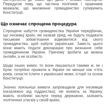
Передусім тому, що частина політиків і правників
вважали, що множинне громадянство суперечить
Конституції.
Що означає спрощена процедура
Спрощене набуття громадянства України передбачає,
що іноземці країн, які назвав уряд, не будуть подавати
письмове зобов'язання відмовитися від свого
громадянства, щоб набути українське. Замість цього
вони мають подати декларацію про визнання себе
громадянином України. Причому зробити це можна
онлайн, а не особисто.
Щодо інших вимог, то вони лишаються такими ж, як і
були: потрібно прожити в Україні не менше ніж п'ять
років, скласти іспити з української мови, історії та основ
Конституції.
Значно лояльніші вимоги запровадили для іноземців
(незалежно від підданства), які воюють за Україну,
мають особливі заслуги перед державою, зазнають
політичних утисків у своїй країні.